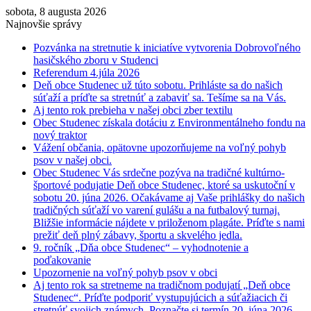
sobota, 8 augusta 2026
Najnovšie správy
Pozvánka na stretnutie k iniciatíve vytvorenia Dobrovoľného
hasičského zboru v Studenci
Referendum 4.júla 2026
Deň obce Studenec už túto sobotu. Prihláste sa do našich
súťaží a príďte sa stretnúť a zabaviť sa. Tešíme sa na Vás.
Aj tento rok prebieha v našej obci zber textilu
Obec Studenec získala dotáciu z Environmentálneho fondu na
nový traktor
Vážení občania, opätovne upozorňujeme na voľný pohyb
psov v našej obci.
Obec Studenec Vás srdečne pozýva na tradičné kultúrno-
športové podujatie Deň obce Studenec, ktoré sa uskutoční v
sobotu 20. júna 2026. Očakávame aj Vaše prihlášky do našich
tradičných súťaží vo varení gulášu a na futbalový turnaj.
Bližšie informácie nájdete v priloženom plagáte. Príďte s nami
prežiť deň plný zábavy, športu a skvelého jedla.
9. ročník „Dňa obce Studenec“ – vyhodnotenie a
poďakovanie
Upozornenie na voľný pohyb psov v obci
Aj tento rok sa stretneme na tradičnom podujatí „Deň obce
Studenec“. Príďte podporiť vystupujúcich a súťažiacich či
stretnúť svojich známych. Poznačte si termín 20. júna 2026.