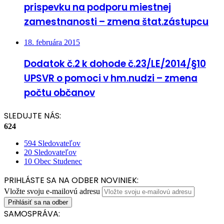
prispevku na podporu miestnej
zamestnanosti – zmena štat.zástupcu
18. februára 2015
Dodatok č.2 k dohode č.23/LE/2014/§10
UPSVR o pomoci v hm.nudzi – zmena
počtu občanov
SLEDUJTE NÁS:
624
594
Sledovateľov
20
Sledovateľov
10
Obec Studenec
PRIHLÁSTE SA NA ODBER NOVINIEK:
Vložte svoju e-mailovú adresu
SAMOSPRÁVA: