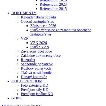
Referendum 2026
Referendum 2023
Referendum 2015
DOKUMENTY
Kalendár zberu odpadu
Obecné zastupiteľstvo
Zápisnice r. 2026
Staršie zápisnice zo zasadnutia obecného
zastupiteľstva
VZN
VZN 2026
Staršie VZN
Záverečný účet obce
Základné dokumenty obce
Rozpočet
Sadzobník poplatkov
Rozbory pitnej vody
Tlačivá na stiahnutie
Hlavný kontrolór
KULTÚRNY DOM
Foto exteriéru KD
Prenájom sály KD
Prenájom jedálne KD
GDPR