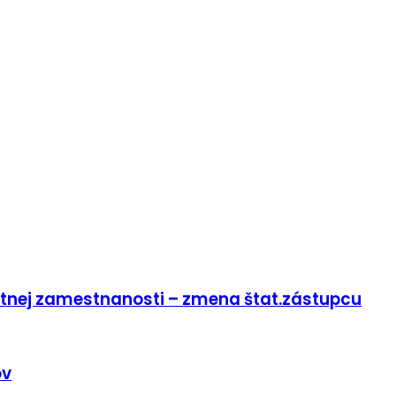
stnej zamestnanosti – zmena štat.zástupcu
ov