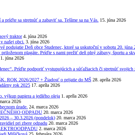
 a príďte sa stretnúť a zabaviť sa. Tešíme sa na Vás.
15. júna 2026
ový traktor
4. júna 2026
 našej obci.
3. júna 2026
vé podujatie Deň obce Studenec, ktoré sa uskutoční v sobotu 20. júna 
v priloženom plagáte. Príďte s nami prežiť deň plný zábavy, športu a skv
1. júna 2026
enec“. Príďte podporiť vystupujúcich a súťažiacich či stretnúť svojich
K 2026/2027 + Žiadosť o prijatie do MŠ
28. apríla 2026
ndárny rok 2025
17. apríla 2026
 výkup papiera a jedlého oleja
1. apríla 2026
marca 2026
obecnom úrade.
24. marca 2026
NEBEZPEČNÉHO ODPADU
20. marca 2026
6 – 30.3.2026 (pondelok)
20. marca 2026
ravidiel pri zbere odpadu
20. marca 2026
zber ELEKTROODPADU
2. marca 2026
iadi Mišičková
25. februára 2026