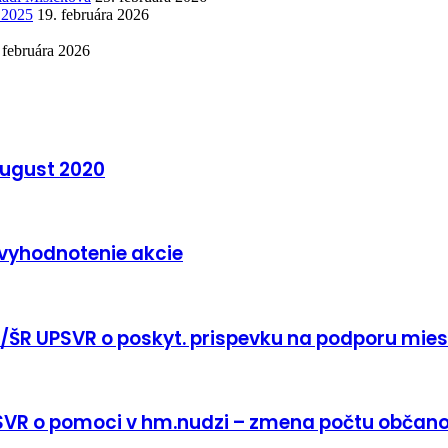
k 2025
19. februára 2026
 februára 2026
august 2020
vyhodnotenie akcie
4/ŠR UPSVR o poskyt. prispevku na podporu mie
PSVR o pomoci v hm.nudzi – zmena počtu občan