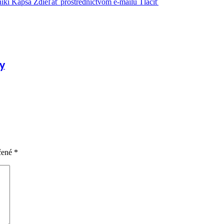
iki
Kapsa
Zdieľať prostredníctvom e-mailu
Tlačíť
y
čené
*