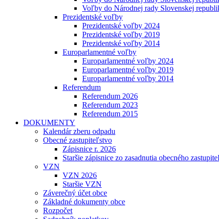
Voľby do Národnej rady Slovenskej republ
Prezidentské voľby
Prezidentské voľby 2024
Prezidentské voľby 2019
Prezidentské voľby 2014
Europarlamentné voľby
Europarlamentné voľby 2024
Europarlamentné voľby 2019
Europarlamentné voľby 2014
Referendum
Referendum 2026
Referendum 2023
Referendum 2015
DOKUMENTY
Kalendár zberu odpadu
Obecné zastupiteľstvo
Zápisnice r. 2026
Staršie zápisnice zo zasadnutia obecného zastupite
VZN
VZN 2026
Staršie VZN
Záverečný účet obce
Základné dokumenty obce
Rozpočet