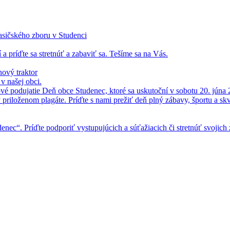
asičského zboru v Studenci
 a príďte sa stretnúť a zabaviť sa. Tešíme sa na Vás.
ový traktor
 našej obci.
vé podujatie Deň obce Studenec, ktoré sa uskutoční v sobotu 20. júna 
v priloženom plagáte. Príďte s nami prežiť deň plný zábavy, športu a skv
enec“. Príďte podporiť vystupujúcich a súťažiacich či stretnúť svojich