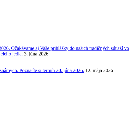
2026. Očakávame aj Vaše prihlášky do našich tradičných súťaží vo
elého jedla.
3. júna 2026
 známych. Poznačte si termín 20. júna 2026.
12. mája 2026