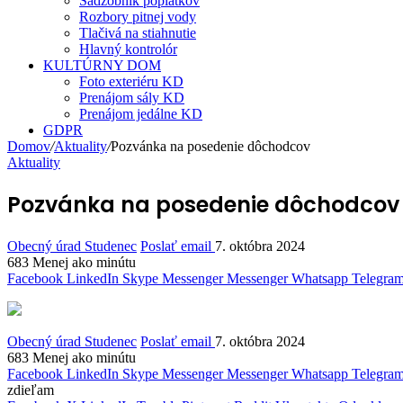
Sadzobník poplatkov
Rozbory pitnej vody
Tlačivá na stiahnutie
Hlavný kontrolór
KULTÚRNY DOM
Foto exteriéru KD
Prenájom sály KD
Prenájom jedálne KD
GDPR
Domov
/
Aktuality
/
Pozvánka na posedenie dôchodcov
Aktuality
Pozvánka na posedenie dôchodcov
Obecný úrad Studenec
Poslať email
7. októbra 2024
683
Menej ako minútu
Facebook
LinkedIn
Skype
Messenger
Messenger
Whatsapp
Telegra
Obecný úrad Studenec
Poslať email
7. októbra 2024
683
Menej ako minútu
Facebook
LinkedIn
Skype
Messenger
Messenger
Whatsapp
Telegra
zdieľam