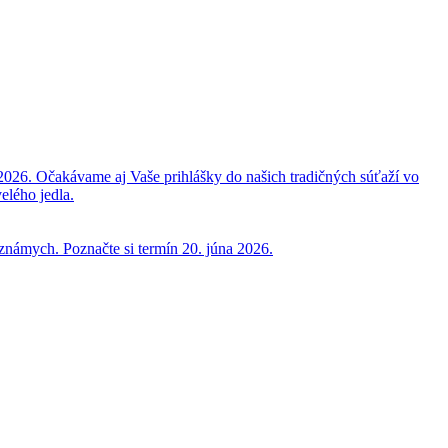
2026. Očakávame aj Vaše prihlášky do našich tradičných súťaží vo
elého jedla.
 známych. Poznačte si termín 20. júna 2026.