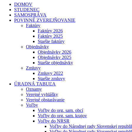
DOMOV
STUDENEC
SAMOSPRÁVA
POVINNÉ ZVEREJŇOVANIE
Faktúry
Faktúry 2026
Faktúry 2025
Staršie faktúry
Objednávky
Objednávky 2026
Objednávky 2025
Staršie objednávky
Zmluvy
Zmluvy 2022
Staršie zmluvy
ÚRADNÁ TABUĽA
Oznamy
Verejné vyhlášky
Verejné obstarávanie
Voľby
Voľby do org. sam. obcí
Voľby do org. sam. krajov
Voľby do NRSR
Voľby do Národnej rady Slovenskej republ
Voľby do Národnej rady Slovenskej republ