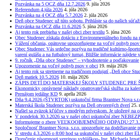
Pozvánka na 5 OCZ dňa 12.7.2026
9. júla 2026
Referendum 4.júla 2026
4. júla 2026
Pozvánka na 4 OCZ dňa 5.7.2026
2. júla 2026
Deň obce Studenec už túto sobotu. Prihláste sa do našich súťaží
Pozvánka na OCZ dňa 11.6.2026
5. júna 2026
Aj tento rok prebieha v našej obci zber textilu
5. júna 2026
Obec Studenec získala dotáciu z Environmentálneho fondu na n
Vážení občania, opätovne upozorňujeme na voľný pohyb psov v
Obec Studenec Vás srdečne pozýva na tradičné kultúrno-športo
varení gulášu a na futbalový turnaj. Bližšie informácie nájdete 
9. ročník „Dňa obce Studenec“ – vyhodnotenie a poďakovanie
Upozornenie na voľný pohyb psov v obci
19. mája 2026
Aj tento rok sa stretneme na tradičnom podujatí „Deň obce Stud
Deň matiek 10.5.2026
10. mája 2026
ZÁPIS DETÍ DO MATERSKEJ ŠKOLY STUDENEC PRE ŠK. RO
Ekonomicky oprávnené náklady opatrovateľská služba za kale
Prenájom jedálne KD
9. apríla 2026
Dňa 9.4.2026 (ŠTVRTOK) uskutoční firma Brantner Nova s.r.o.
Materská škola Studenec pozýva na Deň otvorených dverí
25. 
Našiel sa zväzok kľúčov s modrým príveskom. Je uložený na 
V pondelok 30.3.2026 sa v našej obci uskutoční zber 
Informujeme o zbere VEĽKOOBJEMNÉHO ODPADU:27.3.202
Spoločnosť Brantner Nova, s.r.o. upozorňuje na dodržiavanie p
V stredu 4.3.2026 o 8:00 hod sa uskutoční v našej obci 
Doručenie písomnosti verejnou vyhláškou- Ing. Michaela Ignat