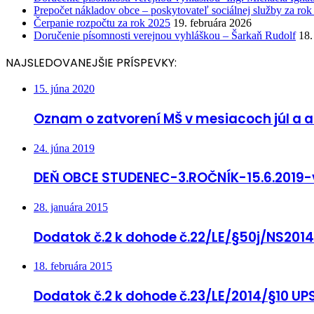
Prepočet nákladov obce – poskytovateľ sociálnej služby za ro
Čerpanie rozpočtu za rok 2025
19. februára 2026
Doručenie písomnosti verejnou vyhláškou – Šarkaň Rudolf
18.
NAJSLEDOVANEJŠIE PRÍSPEVKY:
15. júna 2020
Oznam o zatvorení MŠ v mesiacoch júl a 
24. júna 2019
DEŇ OBCE STUDENEC-3.ROČNÍK-15.6.2019-
28. januára 2015
Dodatok č.2 k dohode č.22/LE/§50j/NS201
18. februára 2015
Dodatok č.2 k dohode č.23/LE/2014/§10 U