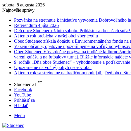
sobota, 8 augusta 2026
Najnovšie správy
Pozvánka na stretnutie k iniciatíve vytvorenia Dobrovoľného h
Referendum 4.júla 2026
Deň obce Studenec už túto sobotu. Prihláste sa do našich súťaží
Aj tento rok prebieha v našej obci zber textilu
Obec Studenec získala dotáciu z Environmentálneho fondu na n
Vážení občania, opätovne upozorňujeme na voľný pohyb psov v
Obec Studenec Vás srdečne pozýva na tradičné kultúrno-športo
varení gulášu a na futbalový turnaj. Bližšie informácie nájdete 
9. ročník „Dňa obce Studenec“ – vyhodnotenie a poďakovanie
Upozornenie na voľný pohyb psov v obci
Aj tento rok sa stretneme na tradičnom podujatí „Deň obce Stud
℃
Studenec
21
Facebook
YouTube
Prihlásiť sa
Hľadať
Menu