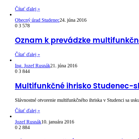
Čítať ďalej »
Obecný úrad Studenec
24. júna 2016
0
3 578
Oznam k prevádzke multifunkčné
Čítať ďalej »
Ing. Jozef Rusnák
21. júna 2016
0
3 844
Multifunkčné ihrisko Studenec-sl
Slávnostné otvorenie multifunkčného ihriska v Studenci sa us
Čítať ďalej »
Jozef Rusnák
10. januára 2016
0
2 884