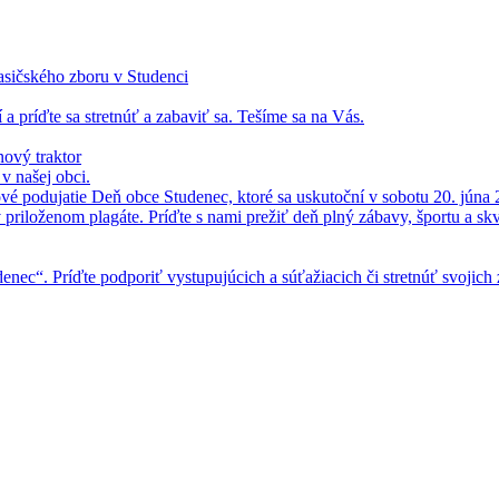
asičského zboru v Studenci
 a príďte sa stretnúť a zabaviť sa. Tešíme sa na Vás.
ový traktor
 našej obci.
vé podujatie Deň obce Studenec, ktoré sa uskutoční v sobotu 20. júna 
v priloženom plagáte. Príďte s nami prežiť deň plný zábavy, športu a skv
enec“. Príďte podporiť vystupujúcich a súťažiacich či stretnúť svojich