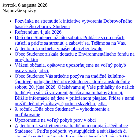
štvrtok, 6 augusta 2026
Najnovšie správy
Pozvánka na stretnutie k iniciatíve vytvorenia Dobrovoľného
hasičského zboru v Studenci
Referendum 4.júla 2026
Deň obce Studenec už túto sobotu. Prihláste sa do našich
súťaží a príďte sa stretnúť a zabaviť sa. Tešíme sa na Vás.
Aj tento rok prebieha v našej obci zber textilu
Obec Studenec získala dotáciu z Environmentálneho fondu na
nový traktor
Vážení občania, opätovne upozorňujeme na voľný pohyb
psov v našej obci.
Obec Studenec Vás srdečne pozýva na tradičné kultúrno-
športové podujatie Deň obce Studenec, ktoré sa uskutoční v
sobotu 20. júna 2026. Očakávame aj Vaše prihlášky do našich
tradičných súťaží vo varení gulášu a na futbalový turnaj.
Bližšie informácie nájdete v priloženom plagáte. Príďte s nami
prežiť deň plný zábavy, športu a skvelého jedla.
9. ročník „Dňa obce Studenec“ – vyhodnotenie a
poďakovanie
Upozornenie na voľný pohyb psov v obci
Aj tento rok sa stretneme na tradičnom podujatí „Deň obce
Studenec“. Príďte podporiť vystupujúcich a súťažiacich či
stretnúť svojich známych. Poznačte si termín 20. júna 2026.