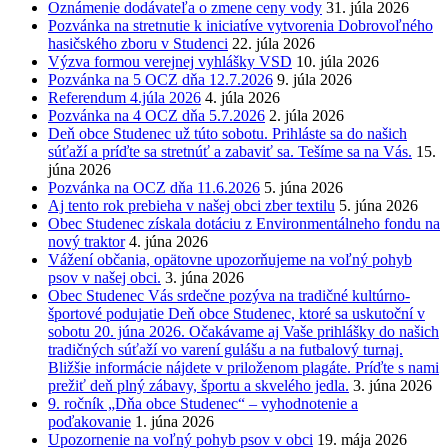
Oznámenie dodávateľa o zmene ceny vody
31. júla 2026
Pozvánka na stretnutie k iniciatíve vytvorenia Dobrovoľného
hasičského zboru v Studenci
22. júla 2026
Výzva formou verejnej vyhlášky VSD
10. júla 2026
Pozvánka na 5 OCZ dňa 12.7.2026
9. júla 2026
Referendum 4.júla 2026
4. júla 2026
Pozvánka na 4 OCZ dňa 5.7.2026
2. júla 2026
Deň obce Studenec už túto sobotu. Prihláste sa do našich
súťaží a príďte sa stretnúť a zabaviť sa. Tešíme sa na Vás.
15.
júna 2026
Pozvánka na OCZ dňa 11.6.2026
5. júna 2026
Aj tento rok prebieha v našej obci zber textilu
5. júna 2026
Obec Studenec získala dotáciu z Environmentálneho fondu na
nový traktor
4. júna 2026
Vážení občania, opätovne upozorňujeme na voľný pohyb
psov v našej obci.
3. júna 2026
Obec Studenec Vás srdečne pozýva na tradičné kultúrno-
športové podujatie Deň obce Studenec, ktoré sa uskutoční v
sobotu 20. júna 2026. Očakávame aj Vaše prihlášky do našich
tradičných súťaží vo varení gulášu a na futbalový turnaj.
Bližšie informácie nájdete v priloženom plagáte. Príďte s nami
prežiť deň plný zábavy, športu a skvelého jedla.
3. júna 2026
9. ročník „Dňa obce Studenec“ – vyhodnotenie a
poďakovanie
1. júna 2026
Upozornenie na voľný pohyb psov v obci
19. mája 2026