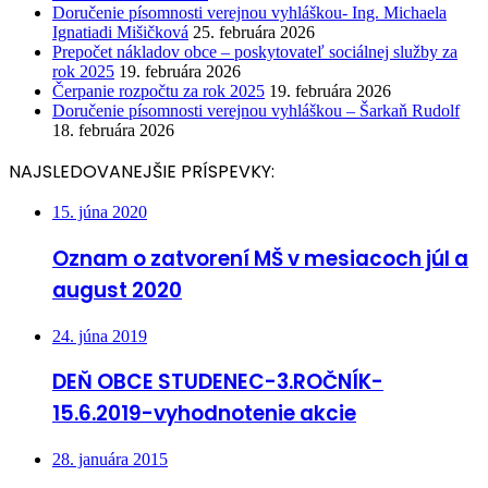
Doručenie písomnosti verejnou vyhláškou- Ing. Michaela
Ignatiadi Mišičková
25. februára 2026
Prepočet nákladov obce – poskytovateľ sociálnej služby za
rok 2025
19. februára 2026
Čerpanie rozpočtu za rok 2025
19. februára 2026
Doručenie písomnosti verejnou vyhláškou – Šarkaň Rudolf
18. februára 2026
NAJSLEDOVANEJŠIE PRÍSPEVKY:
15. júna 2020
Oznam o zatvorení MŠ v mesiacoch júl a
august 2020
24. júna 2019
DEŇ OBCE STUDENEC-3.ROČNÍK-
15.6.2019-vyhodnotenie akcie
28. januára 2015