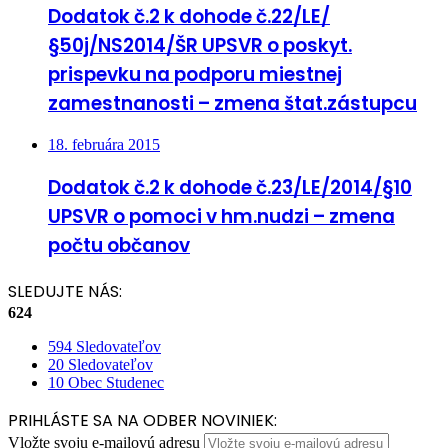
Dodatok č.2 k dohode č.22/LE/
§50j/NS2014/ŠR UPSVR o poskyt.
prispevku na podporu miestnej
zamestnanosti – zmena štat.zástupcu
18. februára 2015
Dodatok č.2 k dohode č.23/LE/2014/§10
UPSVR o pomoci v hm.nudzi – zmena
počtu občanov
SLEDUJTE NÁS:
624
594
Sledovateľov
20
Sledovateľov
10
Obec Studenec
PRIHLÁSTE SA NA ODBER NOVINIEK:
Vložte svoju e-mailovú adresu