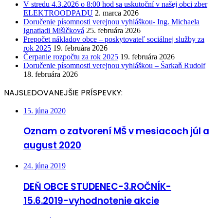
V stredu 4.3.2026 o 8:00 hod sa uskutoční v našej obci zber
ELEKTROODPADU
2. marca 2026
Doručenie písomnosti verejnou vyhláškou- Ing. Michaela
Ignatiadi Mišičková
25. februára 2026
Prepočet nákladov obce – poskytovateľ sociálnej služby za
rok 2025
19. februára 2026
Čerpanie rozpočtu za rok 2025
19. februára 2026
Doručenie písomnosti verejnou vyhláškou – Šarkaň Rudolf
18. februára 2026
NAJSLEDOVANEJŠIE PRÍSPEVKY:
15. júna 2020
Oznam o zatvorení MŠ v mesiacoch júl a
august 2020
24. júna 2019
DEŇ OBCE STUDENEC-3.ROČNÍK-
15.6.2019-vyhodnotenie akcie