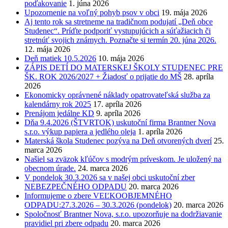
poďakovanie
1. júna 2026
Upozornenie na voľný pohyb psov v obci
19. mája 2026
Aj tento rok sa stretneme na tradičnom podujatí „Deň obce
Studenec“. Príďte podporiť vystupujúcich a súťažiacich či
stretnúť svojich známych. Poznačte si termín 20. júna 2026.
12. mája 2026
Deň matiek 10.5.2026
10. mája 2026
ZÁPIS DETÍ DO MATERSKEJ ŠKOLY STUDENEC PRE
ŠK. ROK 2026/2027 + Žiadosť o prijatie do MŠ
28. apríla
2026
Ekonomicky oprávnené náklady opatrovateľská služba za
kalendárny rok 2025
17. apríla 2026
Prenájom jedálne KD
9. apríla 2026
Dňa 9.4.2026 (ŠTVRTOK) uskutoční firma Brantner Nova
s.r.o. výkup papiera a jedlého oleja
1. apríla 2026
Materská škola Studenec pozýva na Deň otvorených dverí
25.
marca 2026
Našiel sa zväzok kľúčov s modrým príveskom. Je uložený na
obecnom úrade.
24. marca 2026
V pondelok 30.3.2026 sa v našej obci uskutoční zber
NEBEZPEČNÉHO ODPADU
20. marca 2026
Informujeme o zbere VEĽKOOBJEMNÉHO
ODPADU:27.3.2026 – 30.3.2026 (pondelok)
20. marca 2026
Spoločnosť Brantner Nova, s.r.o. upozorňuje na dodržiavanie
pravidiel pri zbere odpadu
20. marca 2026