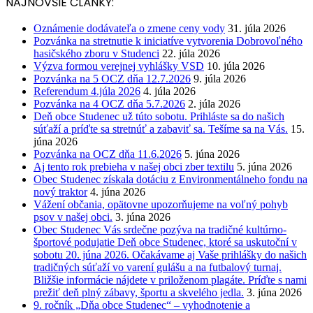
NAJNOVŠIE ČLÁNKY:
Oznámenie dodávateľa o zmene ceny vody
31. júla 2026
Pozvánka na stretnutie k iniciatíve vytvorenia Dobrovoľného
hasičského zboru v Studenci
22. júla 2026
Výzva formou verejnej vyhlášky VSD
10. júla 2026
Pozvánka na 5 OCZ dňa 12.7.2026
9. júla 2026
Referendum 4.júla 2026
4. júla 2026
Pozvánka na 4 OCZ dňa 5.7.2026
2. júla 2026
Deň obce Studenec už túto sobotu. Prihláste sa do našich
súťaží a príďte sa stretnúť a zabaviť sa. Tešíme sa na Vás.
15.
júna 2026
Pozvánka na OCZ dňa 11.6.2026
5. júna 2026
Aj tento rok prebieha v našej obci zber textilu
5. júna 2026
Obec Studenec získala dotáciu z Environmentálneho fondu na
nový traktor
4. júna 2026
Vážení občania, opätovne upozorňujeme na voľný pohyb
psov v našej obci.
3. júna 2026
Obec Studenec Vás srdečne pozýva na tradičné kultúrno-
športové podujatie Deň obce Studenec, ktoré sa uskutoční v
sobotu 20. júna 2026. Očakávame aj Vaše prihlášky do našich
tradičných súťaží vo varení gulášu a na futbalový turnaj.
Bližšie informácie nájdete v priloženom plagáte. Príďte s nami
prežiť deň plný zábavy, športu a skvelého jedla.
3. júna 2026
9. ročník „Dňa obce Studenec“ – vyhodnotenie a