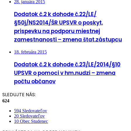
28. januára 2015
Dodatok č.2 k dohode č.22/LE/
§50j/NS2014/ŠR UPSVR o poskyt.
prispevku na podporu miestnej
zamestnanosti – zmena štat.zástupcu
18. februára 2015
Dodatok č.2 k dohode č.23/LE/2014/§10
UPSVR o pomoci v hm.nudzi – zmena
počtu občanov
SLEDUJTE NÁS:
624
594
Sledovateľov
20
Sledovateľov
10
Obec Studenec