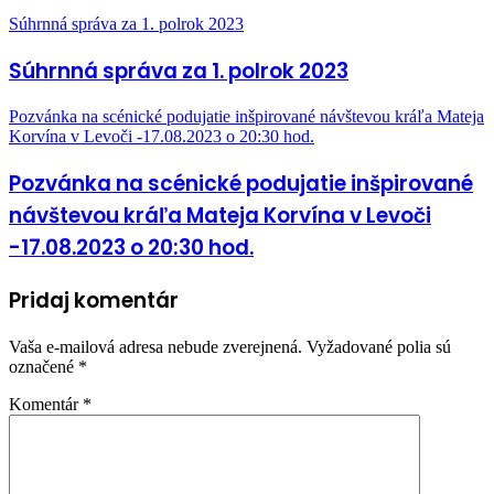
Súhrnná správa za 1. polrok 2023
Súhrnná správa za 1. polrok 2023
Pozvánka na scénické podujatie inšpirované návštevou kráľa Mateja
Korvína v Levoči -17.08.2023 o 20:30 hod.
Pozvánka na scénické podujatie inšpirované
návštevou kráľa Mateja Korvína v Levoči
-17.08.2023 o 20:30 hod.
Pridaj komentár
Vaša e-mailová adresa nebude zverejnená.
Vyžadované polia sú
označené
*
Komentár
*