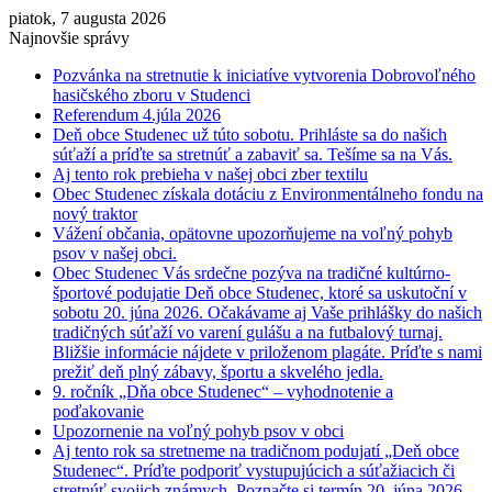
piatok, 7 augusta 2026
Najnovšie správy
Pozvánka na stretnutie k iniciatíve vytvorenia Dobrovoľného
hasičského zboru v Studenci
Referendum 4.júla 2026
Deň obce Studenec už túto sobotu. Prihláste sa do našich
súťaží a príďte sa stretnúť a zabaviť sa. Tešíme sa na Vás.
Aj tento rok prebieha v našej obci zber textilu
Obec Studenec získala dotáciu z Environmentálneho fondu na
nový traktor
Vážení občania, opätovne upozorňujeme na voľný pohyb
psov v našej obci.
Obec Studenec Vás srdečne pozýva na tradičné kultúrno-
športové podujatie Deň obce Studenec, ktoré sa uskutoční v
sobotu 20. júna 2026. Očakávame aj Vaše prihlášky do našich
tradičných súťaží vo varení gulášu a na futbalový turnaj.
Bližšie informácie nájdete v priloženom plagáte. Príďte s nami
prežiť deň plný zábavy, športu a skvelého jedla.
9. ročník „Dňa obce Studenec“ – vyhodnotenie a
poďakovanie
Upozornenie na voľný pohyb psov v obci
Aj tento rok sa stretneme na tradičnom podujatí „Deň obce
Studenec“. Príďte podporiť vystupujúcich a súťažiacich či
stretnúť svojich známych. Poznačte si termín 20. júna 2026.