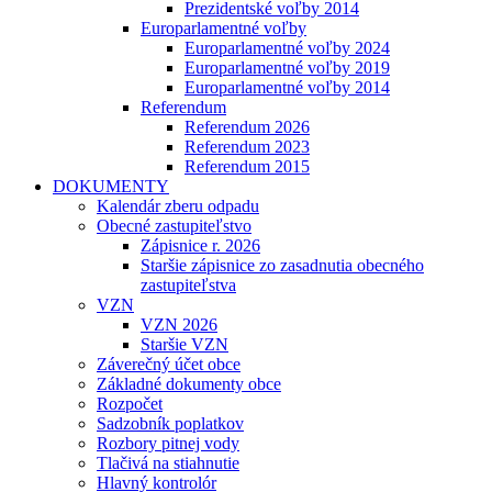
Prezidentské voľby 2014
Europarlamentné voľby
Europarlamentné voľby 2024
Europarlamentné voľby 2019
Europarlamentné voľby 2014
Referendum
Referendum 2026
Referendum 2023
Referendum 2015
DOKUMENTY
Kalendár zberu odpadu
Obecné zastupiteľstvo
Zápisnice r. 2026
Staršie zápisnice zo zasadnutia obecného
zastupiteľstva
VZN
VZN 2026
Staršie VZN
Záverečný účet obce
Základné dokumenty obce
Rozpočet
Sadzobník poplatkov
Rozbory pitnej vody
Tlačivá na stiahnutie
Hlavný kontrolór