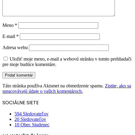
Meno
*
E-mail
*
Adresa webu
Uložiť moje meno, e-mail a webovú stránku v tomto prehliadači
pre moje budúce komentáre.
Táto stránka používa Akismet na obmedzenie spamu.
Zistite, ako sa
spracovávajú údaje o vašich komentároch.
SOCIÁLNE SIETE
594
Sledovateľov
20
Sledovateľov
10
Obec Studenec