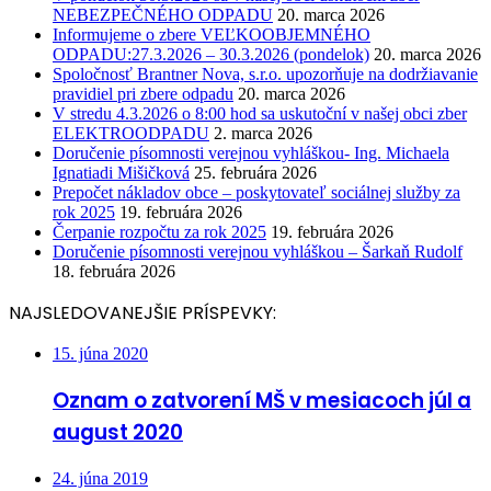
NEBEZPEČNÉHO ODPADU
20. marca 2026
Informujeme o zbere VEĽKOOBJEMNÉHO
ODPADU:27.3.2026 – 30.3.2026 (pondelok)
20. marca 2026
Spoločnosť Brantner Nova, s.r.o. upozorňuje na dodržiavanie
pravidiel pri zbere odpadu
20. marca 2026
V stredu 4.3.2026 o 8:00 hod sa uskutoční v našej obci zber
ELEKTROODPADU
2. marca 2026
Doručenie písomnosti verejnou vyhláškou- Ing. Michaela
Ignatiadi Mišičková
25. februára 2026
Prepočet nákladov obce – poskytovateľ sociálnej služby za
rok 2025
19. februára 2026
Čerpanie rozpočtu za rok 2025
19. februára 2026
Doručenie písomnosti verejnou vyhláškou – Šarkaň Rudolf
18. februára 2026
NAJSLEDOVANEJŠIE PRÍSPEVKY:
15. júna 2020
Oznam o zatvorení MŠ v mesiacoch júl a
august 2020
24. júna 2019