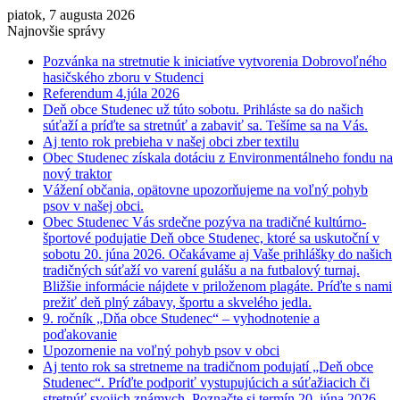
piatok, 7 augusta 2026
Najnovšie správy
Pozvánka na stretnutie k iniciatíve vytvorenia Dobrovoľného
hasičského zboru v Studenci
Referendum 4.júla 2026
Deň obce Studenec už túto sobotu. Prihláste sa do našich
súťaží a príďte sa stretnúť a zabaviť sa. Tešíme sa na Vás.
Aj tento rok prebieha v našej obci zber textilu
Obec Studenec získala dotáciu z Environmentálneho fondu na
nový traktor
Vážení občania, opätovne upozorňujeme na voľný pohyb
psov v našej obci.
Obec Studenec Vás srdečne pozýva na tradičné kultúrno-
športové podujatie Deň obce Studenec, ktoré sa uskutoční v
sobotu 20. júna 2026. Očakávame aj Vaše prihlášky do našich
tradičných súťaží vo varení gulášu a na futbalový turnaj.
Bližšie informácie nájdete v priloženom plagáte. Príďte s nami
prežiť deň plný zábavy, športu a skvelého jedla.
9. ročník „Dňa obce Studenec“ – vyhodnotenie a
poďakovanie
Upozornenie na voľný pohyb psov v obci
Aj tento rok sa stretneme na tradičnom podujatí „Deň obce
Studenec“. Príďte podporiť vystupujúcich a súťažiacich či
stretnúť svojich známych. Poznačte si termín 20. júna 2026.