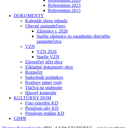
Referendum 2026
Referendum 2023
Referendum 2015
DOKUMENTY
Kalendár zberu odpadu
Obecné zastupiteľstvo
Zápisnice r. 2026
Staršie zápisnice zo zasadnutia obecného
zastupiteľstva
VZN
VZN 2026
Staršie VZN
Záverečný účet obce
Základné dokumenty obce
Rozpočet
Sadzobník poplatkov
Rozbory pitnej vody
Tlačivá na stiahnutie
Hlavný kontrolór
KULTÚRNY DOM
Foto exteriéru KD
Prenájom sály KD
Prenájom jedálne KD
GDPR