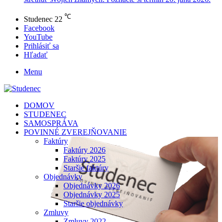
℃
Studenec
22
Facebook
YouTube
Prihlásiť sa
Hľadať
Menu
DOMOV
STUDENEC
SAMOSPRÁVA
POVINNÉ ZVEREJŇOVANIE
Faktúry
Faktúry 2026
Faktúry 2025
Staršie faktúry
Objednávky
Objednávky 2026
Objednávky 2025
Staršie objednávky
Zmluvy
Zmluvy 2022