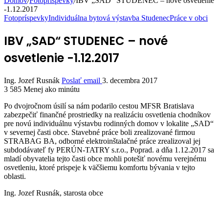
Domov
/
Fotopríspevky
/
IBV „SAD“ STUDENEC – nové osvetlenie
-1.12.2017
Fotopríspevky
Individuálna bytová výstavba Studenec
Práce v obci
IBV „SAD“ STUDENEC – nové
osvetlenie -1.12.2017
Ing. Jozef Rusnák
Poslať email
3. decembra 2017
3 585
Menej ako minútu
Po dvojročnom úsilí sa nám podarilo cestou MFSR Bratislava
zabezpečiť finančné prostriedky na realizáciu osvetlenia chodníkov
pre novú individuálnu výstavbu rodinných domov v lokalite „SAD“
v severnej časti obce. Stavebné práce boli zrealizované firmou
STRABAG BA, odborné elektroinštalačné práce zrealizoval jej
subdodávateľ fy PERÚN-TATRY s.r.o., Poprad. a dňa 1.12.2017 sa
mladí obyvatelia tejto časti obce mohli potešiť novému verejnému
osvetleniu, ktoré prispeje k väčšiemu komfortu bývania v tejto
oblasti.
Ing. Jozef Rusnák, starosta obce