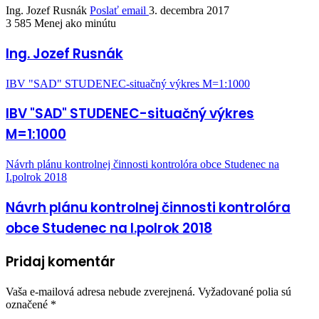
Ing. Jozef Rusnák
Poslať email
3. decembra 2017
3 585
Menej ako minútu
Ing. Jozef Rusnák
IBV "SAD" STUDENEC-situačný výkres M=1:1000
IBV "SAD" STUDENEC-situačný výkres
M=1:1000
Návrh plánu kontrolnej činnosti kontrolóra obce Studenec na
I.polrok 2018
Návrh plánu kontrolnej činnosti kontrolóra
obce Studenec na I.polrok 2018
Pridaj komentár
Vaša e-mailová adresa nebude zverejnená.
Vyžadované polia sú
označené
*