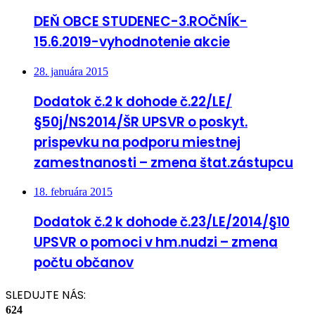
DEŇ OBCE STUDENEC-3.ROČNÍK-
15.6.2019-vyhodnotenie akcie
28. januára 2015
Dodatok č.2 k dohode č.22/LE/
§50j/NS2014/ŠR UPSVR o poskyt.
prispevku na podporu miestnej
zamestnanosti – zmena štat.zástupcu
18. februára 2015
Dodatok č.2 k dohode č.23/LE/2014/§10
UPSVR o pomoci v hm.nudzi – zmena
počtu občanov
SLEDUJTE NÁS:
624