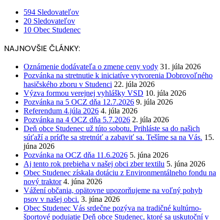
594
Sledovateľov
20
Sledovateľov
10
Obec Studenec
NAJNOVŠIE ČLÁNKY:
Oznámenie dodávateľa o zmene ceny vody
31. júla 2026
Pozvánka na stretnutie k iniciatíve vytvorenia Dobrovoľného
hasičského zboru v Studenci
22. júla 2026
Výzva formou verejnej vyhlášky VSD
10. júla 2026
Pozvánka na 5 OCZ dňa 12.7.2026
9. júla 2026
Referendum 4.júla 2026
4. júla 2026
Pozvánka na 4 OCZ dňa 5.7.2026
2. júla 2026
Deň obce Studenec už túto sobotu. Prihláste sa do našich
súťaží a príďte sa stretnúť a zabaviť sa. Tešíme sa na Vás.
15.
júna 2026
Pozvánka na OCZ dňa 11.6.2026
5. júna 2026
Aj tento rok prebieha v našej obci zber textilu
5. júna 2026
Obec Studenec získala dotáciu z Environmentálneho fondu na
nový traktor
4. júna 2026
Vážení občania, opätovne upozorňujeme na voľný pohyb
psov v našej obci.
3. júna 2026
Obec Studenec Vás srdečne pozýva na tradičné kultúrno-
športové podujatie Deň obce Studenec, ktoré sa uskutoční v