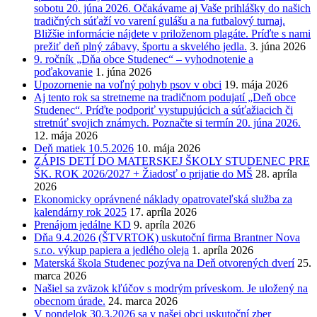
sobotu 20. júna 2026. Očakávame aj Vaše prihlášky do našich
tradičných súťaží vo varení gulášu a na futbalový turnaj.
Bližšie informácie nájdete v priloženom plagáte. Príďte s nami
prežiť deň plný zábavy, športu a skvelého jedla.
3. júna 2026
9. ročník „Dňa obce Studenec“ – vyhodnotenie a
poďakovanie
1. júna 2026
Upozornenie na voľný pohyb psov v obci
19. mája 2026
Aj tento rok sa stretneme na tradičnom podujatí „Deň obce
Studenec“. Príďte podporiť vystupujúcich a súťažiacich či
stretnúť svojich známych. Poznačte si termín 20. júna 2026.
12. mája 2026
Deň matiek 10.5.2026
10. mája 2026
ZÁPIS DETÍ DO MATERSKEJ ŠKOLY STUDENEC PRE
ŠK. ROK 2026/2027 + Žiadosť o prijatie do MŠ
28. apríla
2026
Ekonomicky oprávnené náklady opatrovateľská služba za
kalendárny rok 2025
17. apríla 2026
Prenájom jedálne KD
9. apríla 2026
Dňa 9.4.2026 (ŠTVRTOK) uskutoční firma Brantner Nova
s.r.o. výkup papiera a jedlého oleja
1. apríla 2026
Materská škola Studenec pozýva na Deň otvorených dverí
25.
marca 2026
Našiel sa zväzok kľúčov s modrým príveskom. Je uložený na
obecnom úrade.
24. marca 2026
V pondelok 30.3.2026 sa v našej obci uskutoční zber