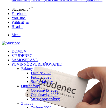
℃
Studenec
34
Facebook
YouTube
Prihlásiť sa
Hľadať
Menu
DOMOV
STUDENEC
SAMOSPRÁVA
POVINNÉ ZVEREJŇOVANIE
Faktúry
Faktúry 2026
Faktúry 2025
Staršie faktúry
Objednávky
Objednávky 2026
Objednávky 2025
Staršie objednávky
Zmluvy
Zmluvy 2022