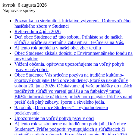
štvrtok, 6 augusta 2026
Najnovšie správy
Pozvánka na stretnutie k iniciatíve vytvorenia Dobrovoľného
hasičského zboru v Studenci
Referendum 4.júla 2026
Deň obce Studenec už túto sobotu. Prihláste sa do našich
súťaží a príďte sa stretnúť a zabaviť sa. Tešíme sa na Vás.
Aj tento rok prebieha v našej obci zber textilu
Obec Studenec získala dotáciu z Environmentálneho fondu na
nový traktor
Vážení občania, opätovne upozorňujeme na voľný pohyb
psov v našej obci.
Obec Studenec Vás srdečne pozýva na tradičné kultúrno-
športové podujatie Deň obce Studenec, ktoré sa uskutoční v
sobotu 20. júna 2026. Očakávame aj Vaše prihlášky do našich
tradičných súťaží vo varení gulášu a na futbalový turnaj.
Bližšie informácie nájdete v priloženom plagáte. Príďte s nami
prežiť deň plný zábavy, športu a skvelého jedla.
9. ročník „Dňa obce Studenec“ – vyhodnotenie a
poďakovanie
Upozornenie na voľný pohyb psov v obci
Aj tento rok sa stretneme na tradičnom podujatí „Deň obce
Studenec“. Príďte podporiť vystupujúcich a súťažiacich či
stretnúť svojich známych. Poznačte si termín 20. júna 2026.