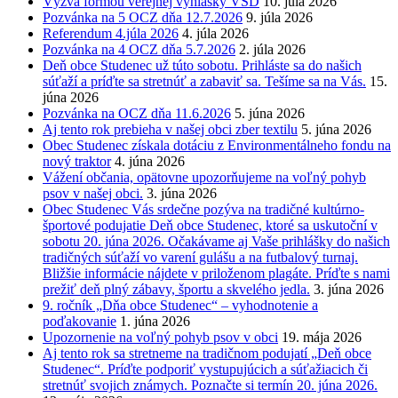
Výzva formou verejnej vyhlášky VSD
10. júla 2026
Pozvánka na 5 OCZ dňa 12.7.2026
9. júla 2026
Referendum 4.júla 2026
4. júla 2026
Pozvánka na 4 OCZ dňa 5.7.2026
2. júla 2026
Deň obce Studenec už túto sobotu. Prihláste sa do našich
súťaží a príďte sa stretnúť a zabaviť sa. Tešíme sa na Vás.
15.
júna 2026
Pozvánka na OCZ dňa 11.6.2026
5. júna 2026
Aj tento rok prebieha v našej obci zber textilu
5. júna 2026
Obec Studenec získala dotáciu z Environmentálneho fondu na
nový traktor
4. júna 2026
Vážení občania, opätovne upozorňujeme na voľný pohyb
psov v našej obci.
3. júna 2026
Obec Studenec Vás srdečne pozýva na tradičné kultúrno-
športové podujatie Deň obce Studenec, ktoré sa uskutoční v
sobotu 20. júna 2026. Očakávame aj Vaše prihlášky do našich
tradičných súťaží vo varení gulášu a na futbalový turnaj.
Bližšie informácie nájdete v priloženom plagáte. Príďte s nami
prežiť deň plný zábavy, športu a skvelého jedla.
3. júna 2026
9. ročník „Dňa obce Studenec“ – vyhodnotenie a
poďakovanie
1. júna 2026
Upozornenie na voľný pohyb psov v obci
19. mája 2026
Aj tento rok sa stretneme na tradičnom podujatí „Deň obce
Studenec“. Príďte podporiť vystupujúcich a súťažiacich či
stretnúť svojich známych. Poznačte si termín 20. júna 2026.