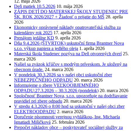
12. mája 2026
Deň matiek 10.5.2026
10. mája 2026
ZÁPIS DETÍ DO MATERSKEJ ŠKOLY STUDENEC PRE
ŠK. ROK 2026/2027 + Žiadosť o prijatie do MŠ
28. apríla
2026
Ekonomicky oprávnené náklady opatrovateľská služba za
kalendárny rok 2025
17. apríla 2026
Prenájom jedálne KD
9. apríla 2026
Dňa 9.4.2026 (ŠTVRTOK) uskutoční firma Brantner Nova
s.r.o. výkup papiera a jedlého oleja
1. apríla 2026
Materská škola Studenec pozýva na Deň otvorených dverí
25.
marca 2026
Našiel sa zväzok kľúčov s modrým príveskom. Je uložený na
obecnom úrade.
24. marca 2026
V pondelok 30.3.2026 sa v našej obci uskutoční zber
NEBEZPEČNÉHO ODPADU
20. marca 2026
Informujeme o zbere VEĽKOOBJEMNÉHO
ODPADU:27.3.2026 – 30.3.2026 (pondelok)
20. marca 2026
Spoločnosť Brantner Nova, s.r.o. upozorňuje na dodržiavanie
pravidiel pri zbere odpadu
20. marca 2026
V stredu 4.3.2026 o 8:00 hod sa uskutoční v našej obci zber
ELEKTROODPADU
2. marca 2026
Doručenie písomnosti verejnou vyhláškou- Ing. Michaela
Ignatiadi Mišičková
25. februára 2026
Prepočet nákladov obce – poskytovateľ sociálnej služby za