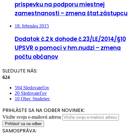
prispevku na podporu miestnej
zamestnanosti – zmena štat.zástupcu
18. februára 2015
Dodatok č.2 k dohode č.23/LE/2014/§10
UPSVR o pomoci v hm.nudzi – zmena
počtu občanov
SLEDUJTE NÁS:
624
594
Sledovateľov
20
Sledovateľov
10
Obec Studenec
PRIHLÁSTE SA NA ODBER NOVINIEK:
Vložte svoju e-mailovú adresu
SAMOSPRÁVA: