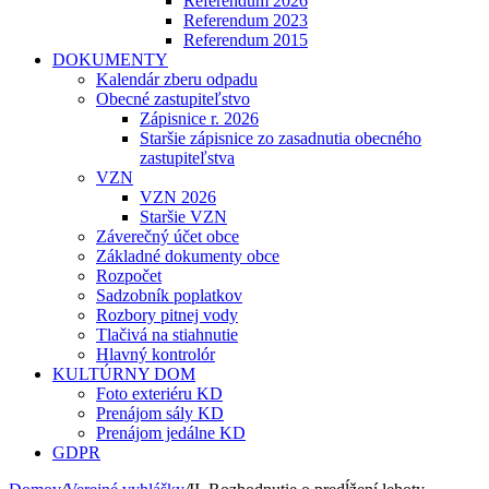
Referendum 2026
Referendum 2023
Referendum 2015
DOKUMENTY
Kalendár zberu odpadu
Obecné zastupiteľstvo
Zápisnice r. 2026
Staršie zápisnice zo zasadnutia obecného
zastupiteľstva
VZN
VZN 2026
Staršie VZN
Záverečný účet obce
Základné dokumenty obce
Rozpočet
Sadzobník poplatkov
Rozbory pitnej vody
Tlačivá na stiahnutie
Hlavný kontrolór
KULTÚRNY DOM
Foto exteriéru KD
Prenájom sály KD
Prenájom jedálne KD
GDPR