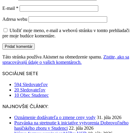
E-mail
*
Adresa webu
Uložiť moje meno, e-mail a webovú stránku v tomto prehliadači
pre moje budúce komentáre.
Táto stránka používa Akismet na obmedzenie spamu.
Zistite, ako sa
spracovávajú údaje o vašich komentároch.
SOCIÁLNE SIETE
594
Sledovateľov
20
Sledovateľov
10
Obec Studenec
NAJNOVŠIE ČLÁNKY:
Oznámenie dodávateľa o zmene ceny vody
31. júla 2026
Pozvánka na stretnutie k iniciatíve vytvorenia Dobrovoľného
hasičského zboru v Studenci
22. júla 2026