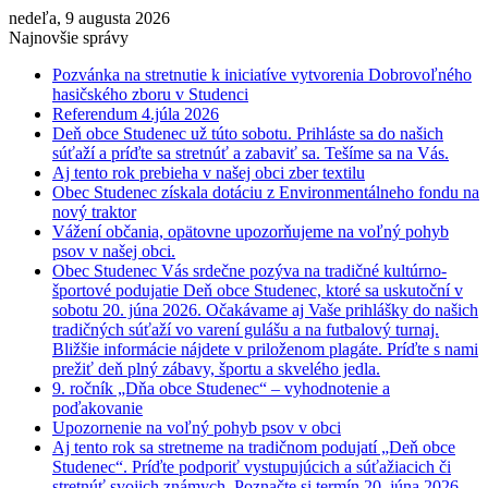
nedeľa, 9 augusta 2026
Najnovšie správy
Pozvánka na stretnutie k iniciatíve vytvorenia Dobrovoľného
hasičského zboru v Studenci
Referendum 4.júla 2026
Deň obce Studenec už túto sobotu. Prihláste sa do našich
súťaží a príďte sa stretnúť a zabaviť sa. Tešíme sa na Vás.
Aj tento rok prebieha v našej obci zber textilu
Obec Studenec získala dotáciu z Environmentálneho fondu na
nový traktor
Vážení občania, opätovne upozorňujeme na voľný pohyb
psov v našej obci.
Obec Studenec Vás srdečne pozýva na tradičné kultúrno-
športové podujatie Deň obce Studenec, ktoré sa uskutoční v
sobotu 20. júna 2026. Očakávame aj Vaše prihlášky do našich
tradičných súťaží vo varení gulášu a na futbalový turnaj.
Bližšie informácie nájdete v priloženom plagáte. Príďte s nami
prežiť deň plný zábavy, športu a skvelého jedla.
9. ročník „Dňa obce Studenec“ – vyhodnotenie a
poďakovanie
Upozornenie na voľný pohyb psov v obci
Aj tento rok sa stretneme na tradičnom podujatí „Deň obce
Studenec“. Príďte podporiť vystupujúcich a súťažiacich či
stretnúť svojich známych. Poznačte si termín 20. júna 2026.