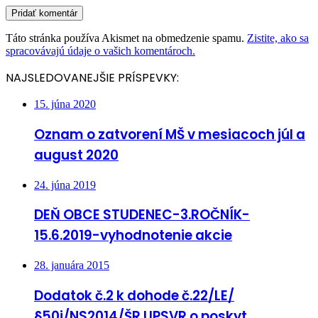
Táto stránka používa Akismet na obmedzenie spamu.
Zistite, ako sa
spracovávajú údaje o vašich komentároch.
NAJSLEDOVANEJŠIE PRÍSPEVKY:
15. júna 2020
Oznam o zatvorení MŠ v mesiacoch júl a
august 2020
24. júna 2019
DEŇ OBCE STUDENEC-3.ROČNÍK-
15.6.2019-vyhodnotenie akcie
28. januára 2015
Dodatok č.2 k dohode č.22/LE/
§50j/NS2014/ŠR UPSVR o poskyt.