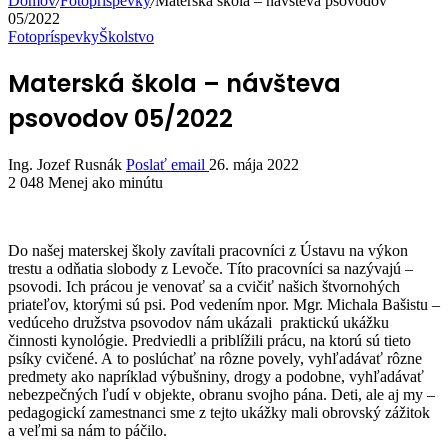
Domov
/
Fotopríspevky
/
Materská škola – návšteva psovodov
05/2022
Fotopríspevky
Školstvo
Materská škola – návšteva
psovodov 05/2022
Ing. Jozef Rusnák
Poslať email
26. mája 2022
2 048
Menej ako minútu
Do našej materskej školy zavítali pracovníci z Ústavu na výkon
trestu a odňatia slobody z Levoče. Títo pracovníci sa nazývajú –
psovodi. Ich prácou je venovať sa a cvičiť našich štvornohých
priateľov, ktorými sú psi. Pod vedením npor. Mgr. Michala Bašistu –
vedúceho družstva psovodov nám ukázali praktickú ukážku
činnosti kynológie. Predviedli a priblížili prácu, na ktorú sú tieto
psíky cvičené. A to poslúchať na rôzne povely, vyhľadávať rôzne
predmety ako napríklad výbušniny, drogy a podobne, vyhľadávať
nebezpečných ľudí v objekte, obranu svojho pána. Deti, ale aj my –
pedagogickí zamestnanci sme z tejto ukážky mali obrovský zážitok
a veľmi sa nám to páčilo.