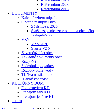
Referendum 2026
Referendum 2023
Referendum 2015
DOKUMENTY
Kalendár zberu odpadu
Obecné zastupiteľstvo
Zápisnice r. 2026
Staršie zápisnice zo zasadnutia obecného
zastupiteľstva
VZN
VZN 2026
Staršie VZN
Záverečný účet obce
Základné dokumenty obce
Rozpočet
Sadzobník poplatkov
Rozbory pitnej vody
Tlačivá na stiahnutie
Hlavný kontrolór
KULTÚRNY DOM
Foto exteriéru KD
Prenájom sály KD
Prenájom jedálne KD
GDPR