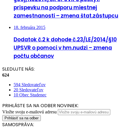
prispevku na podporu miestnej
zamestnanosti – zmena štat.zástupcu
18. februára 2015
Dodatok č.2 k dohode č.23/LE/2014/§10
UPSVR o pomoci v hm.nudzi – zmena
počtu občanov
SLEDUJTE NÁS:
624
594
Sledovateľov
20
Sledovateľov
10
Obec Studenec
PRIHLÁSTE SA NA ODBER NOVINIEK:
Vložte svoju e-mailovú adresu
SAMOSPRÁVA: