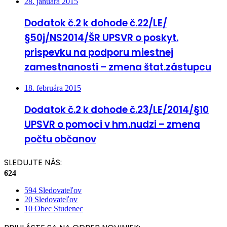
28. januára 2015
Dodatok č.2 k dohode č.22/LE/
§50j/NS2014/ŠR UPSVR o poskyt.
prispevku na podporu miestnej
zamestnanosti – zmena štat.zástupcu
18. februára 2015
Dodatok č.2 k dohode č.23/LE/2014/§10
UPSVR o pomoci v hm.nudzi – zmena
počtu občanov
SLEDUJTE NÁS:
624
594
Sledovateľov
20
Sledovateľov
10
Obec Studenec