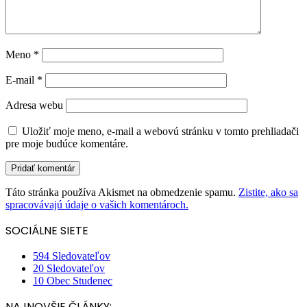
Meno
*
E-mail
*
Adresa webu
Uložiť moje meno, e-mail a webovú stránku v tomto prehliadači
pre moje budúce komentáre.
Táto stránka používa Akismet na obmedzenie spamu.
Zistite, ako sa
spracovávajú údaje o vašich komentároch.
SOCIÁLNE SIETE
594
Sledovateľov
20
Sledovateľov
10
Obec Studenec
NAJNOVŠIE ČLÁNKY: