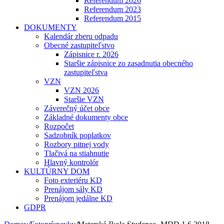
Referendum 2026
Referendum 2023
Referendum 2015
DOKUMENTY
Kalendár zberu odpadu
Obecné zastupiteľstvo
Zápisnice r. 2026
Staršie zápisnice zo zasadnutia obecného
zastupiteľstva
VZN
VZN 2026
Staršie VZN
Záverečný účet obce
Základné dokumenty obce
Rozpočet
Sadzobník poplatkov
Rozbory pitnej vody
Tlačivá na stiahnutie
Hlavný kontrolór
KULTÚRNY DOM
Foto exteriéru KD
Prenájom sály KD
Prenájom jedálne KD
GDPR