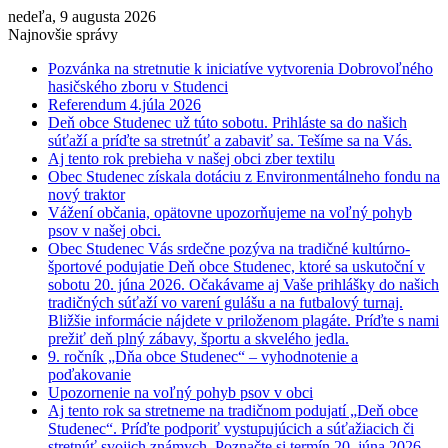
nedeľa, 9 augusta 2026
Najnovšie správy
Pozvánka na stretnutie k iniciatíve vytvorenia Dobrovoľného
hasičského zboru v Studenci
Referendum 4.júla 2026
Deň obce Studenec už túto sobotu. Prihláste sa do našich
súťaží a príďte sa stretnúť a zabaviť sa. Tešíme sa na Vás.
Aj tento rok prebieha v našej obci zber textilu
Obec Studenec získala dotáciu z Environmentálneho fondu na
nový traktor
Vážení občania, opätovne upozorňujeme na voľný pohyb
psov v našej obci.
Obec Studenec Vás srdečne pozýva na tradičné kultúrno-
športové podujatie Deň obce Studenec, ktoré sa uskutoční v
sobotu 20. júna 2026. Očakávame aj Vaše prihlášky do našich
tradičných súťaží vo varení gulášu a na futbalový turnaj.
Bližšie informácie nájdete v priloženom plagáte. Príďte s nami
prežiť deň plný zábavy, športu a skvelého jedla.
9. ročník „Dňa obce Studenec“ – vyhodnotenie a
poďakovanie
Upozornenie na voľný pohyb psov v obci
Aj tento rok sa stretneme na tradičnom podujatí „Deň obce
Studenec“. Príďte podporiť vystupujúcich a súťažiacich či
stretnúť svojich známych. Poznačte si termín 20. júna 2026.