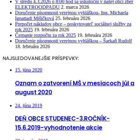
V stredu 4.3.2026 o 8:00 hod sa uskutoční v našej obci zber
ELEKTROODPADU
2. marca 2026
Doručenie písomnosti verejnou vyhláškou- Ing. Michaela
Ignatiadi Mišičková
25. februára 2026
Prepočet nákladov obce – poskytovateľ sociálnej služby za
rok 2025
19. februára 2026
Čerpanie rozpočtu za rok 2025
19. februára 2026
Doručenie písomnosti verejnou vyhláškou – Šarkaň Rudolf
18. februára 2026
NAJSLEDOVANEJŠIE PRÍSPEVKY:
15. júna 2020
Oznam o zatvorení MŠ v mesiacoch júl a
august 2020
24. júna 2019
DEŇ OBCE STUDENEC-3.ROČNÍK-
15.6.2019-vyhodnotenie akcie