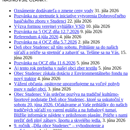
Oznámenie dodávateľa o zmene ceny vody
31. júla 2026
Pozvánka na stretnutie k iniciatíve vytvorenia Dobrovoľného
hasičského zboru v Studenci
22. júla 2026
Výzva formou verejnej vyhlášky VSD
10. júla 2026
Pozvánka na 5 OCZ dňa 12.7.2026
9. júla 2026
Referendum 4.júla 2026
4. júla 2026
Pozvánka na 4 OCZ dňa 5.7.2026
2. júla 2026
Deň obce Studenec už túto sobotu. Prihláste sa do našich
súťaží a príďte sa stretnúť a zabaviť sa. Tešíme sa na Vás.
15.
júna 2026
Pozvánka na OCZ dňa 11.6.2026
5. júna 2026
Aj tento rok prebieha v našej obci zber textilu
5. júna 2026
Obec Studenec získala dotáciu z Environmentálneho fondu na
nový traktor
4. júna 2026
Vážení občania, opätovne upozorňujeme na voľný pohyb
psov v našej obci.
3. júna 2026
Obec Studenec Vás srdečne pozýva na tradičné kultúrno-
športové podujatie Deň obce Studenec, ktoré sa uskutoční v
sobotu 20. júna 2026. Očakávame aj Vaše prihlášky do našich
tradičných súťaží vo varení gulášu a na futbalový turnaj.
Bližšie informácie nájdete v priloženom plagáte. Príďte s nami
prežiť deň plný zábavy, športu a skvelého jedla.
3. júna 2026
9. ročník „Dňa obce Studenec“ – vyhodnotenie a