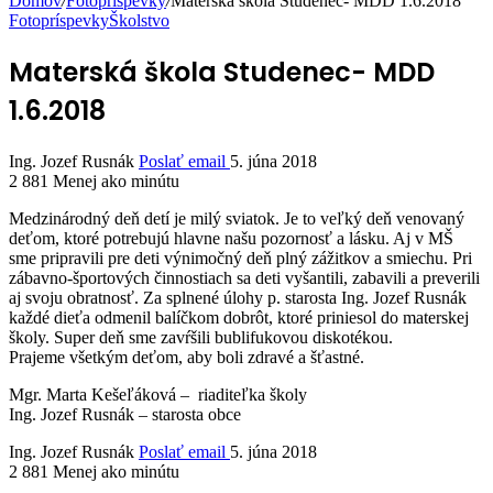
Domov
/
Fotopríspevky
/
Materská škola Studenec- MDD 1.6.2018
Fotopríspevky
Školstvo
Materská škola Studenec- MDD
1.6.2018
Ing. Jozef Rusnák
Poslať email
5. júna 2018
2 881
Menej ako minútu
Medzinárodný deň detí je milý sviatok. Je to veľký deň venovaný
deťom, ktoré potrebujú hlavne našu pozornosť a lásku. Aj v MŠ
sme pripravili pre deti výnimočný deň plný zážitkov a smiechu. Pri
zábavno-športových činnostiach sa deti vyšantili, zabavili a preverili
aj svoju obratnosť. Za splnené úlohy p. starosta Ing. Jozef Rusnák
každé dieťa odmenil balíčkom dobrôt, ktoré priniesol do materskej
školy. Super deň sme zavŕšili bublifukovou diskotékou.
Prajeme všetkým deťom, aby boli zdravé a šťastné.
Mgr. Marta Kešeľáková – riaditeľka školy
Ing. Jozef Rusnák – starosta obce
Ing. Jozef Rusnák
Poslať email
5. júna 2018
2 881
Menej ako minútu