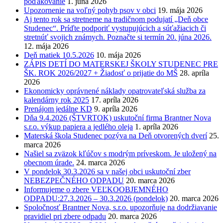
poďakovanie
1. júna 2026
Upozornenie na voľný pohyb psov v obci
19. mája 2026
Aj tento rok sa stretneme na tradičnom podujatí „Deň obce
Studenec“. Príďte podporiť vystupujúcich a súťažiacich či
stretnúť svojich známych. Poznačte si termín 20. júna 2026.
12. mája 2026
Deň matiek 10.5.2026
10. mája 2026
ZÁPIS DETÍ DO MATERSKEJ ŠKOLY STUDENEC PRE
ŠK. ROK 2026/2027 + Žiadosť o prijatie do MŠ
28. apríla
2026
Ekonomicky oprávnené náklady opatrovateľská služba za
kalendárny rok 2025
17. apríla 2026
Prenájom jedálne KD
9. apríla 2026
Dňa 9.4.2026 (ŠTVRTOK) uskutoční firma Brantner Nova
s.r.o. výkup papiera a jedlého oleja
1. apríla 2026
Materská škola Studenec pozýva na Deň otvorených dverí
25.
marca 2026
Našiel sa zväzok kľúčov s modrým príveskom. Je uložený na
obecnom úrade.
24. marca 2026
V pondelok 30.3.2026 sa v našej obci uskutoční zber
NEBEZPEČNÉHO ODPADU
20. marca 2026
Informujeme o zbere VEĽKOOBJEMNÉHO
ODPADU:27.3.2026 – 30.3.2026 (pondelok)
20. marca 2026
Spoločnosť Brantner Nova, s.r.o. upozorňuje na dodržiavanie
pravidiel pri zbere odpadu
20. marca 2026