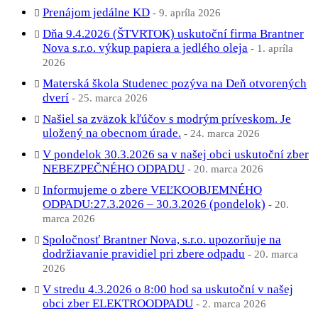
Prenájom jedálne KD
9. apríla 2026
Dňa 9.4.2026 (ŠTVRTOK) uskutoční firma Brantner
Nova s.r.o. výkup papiera a jedlého oleja
1. apríla
2026
Materská škola Studenec pozýva na Deň otvorených
dverí
25. marca 2026
Našiel sa zväzok kľúčov s modrým príveskom. Je
uložený na obecnom úrade.
24. marca 2026
V pondelok 30.3.2026 sa v našej obci uskutoční zber
NEBEZPEČNÉHO ODPADU
20. marca 2026
Informujeme o zbere VEĽKOOBJEMNÉHO
ODPADU:27.3.2026 – 30.3.2026 (pondelok)
20.
marca 2026
Spoločnosť Brantner Nova, s.r.o. upozorňuje na
dodržiavanie pravidiel pri zbere odpadu
20. marca
2026
V stredu 4.3.2026 o 8:00 hod sa uskutoční v našej
obci zber ELEKTROODPADU
2. marca 2026