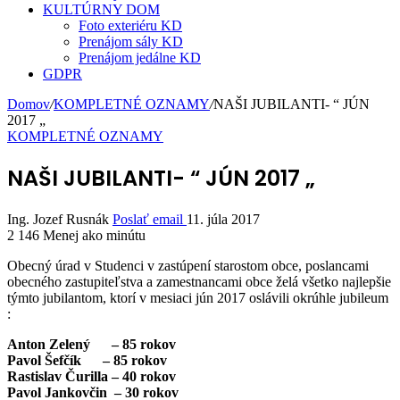
KULTÚRNY DOM
Foto exteriéru KD
Prenájom sály KD
Prenájom jedálne KD
GDPR
Domov
/
KOMPLETNÉ OZNAMY
/
NAŠI JUBILANTI- “ JÚN
2017 „
KOMPLETNÉ OZNAMY
NAŠI JUBILANTI- “ JÚN 2017 „
Ing. Jozef Rusnák
Poslať email
11. júla 2017
2 146
Menej ako minútu
Obecný úrad v Studenci v zastúpení starostom obce, poslancami
obecného zastupiteľstva a zamestnancami obce želá všetko najlepšie
týmto jubilantom, ktorí v mesiaci jún 2017 oslávili okrúhle jubileum
:
Anton Zelený – 85 rokov
Pavol Šefčík – 85 rokov
Rastislav Čurilla – 40 rokov
Pavol Jankovčin – 30 rokov