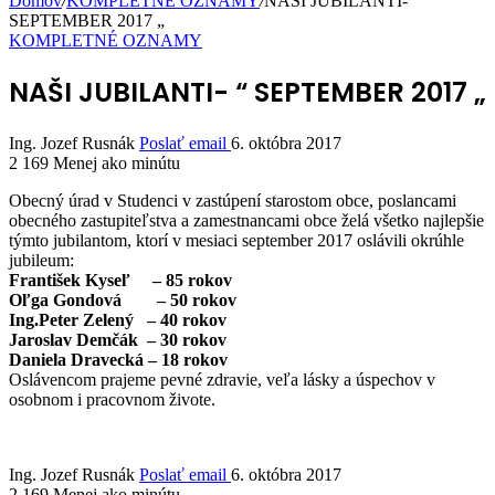
Domov
/
KOMPLETNÉ OZNAMY
/
NAŠI JUBILANTI- “
SEPTEMBER 2017 „
KOMPLETNÉ OZNAMY
NAŠI JUBILANTI- “ SEPTEMBER 2017 „
Ing. Jozef Rusnák
Poslať email
6. októbra 2017
2 169
Menej ako minútu
Obecný úrad v Studenci v zastúpení starostom obce, poslancami
obecného zastupiteľstva a zamestnancami obce želá všetko najlepšie
týmto jubilantom, ktorí v mesiaci september 2017 oslávili okrúhle
jubileum:
František Kyseľ – 85 rokov
Oľga Gondová – 50 rokov
Ing.Peter Zelený – 40 rokov
Jaroslav Demčák – 30 rokov
Daniela Dravecká – 18 rokov
Oslávencom prajeme pevné zdravie, veľa lásky a úspechov v
osobnom i pracovnom živote.
Ing. Jozef Rusnák
Poslať email
6. októbra 2017
2 169
Menej ako minútu