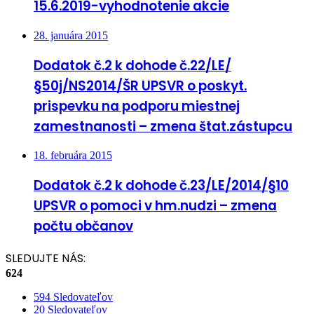
15.6.2019-vyhodnotenie akcie
28. januára 2015
Dodatok č.2 k dohode č.22/LE/
§50j/NS2014/ŠR UPSVR o poskyt.
prispevku na podporu miestnej
zamestnanosti – zmena štat.zástupcu
18. februára 2015
Dodatok č.2 k dohode č.23/LE/2014/§10
UPSVR o pomoci v hm.nudzi – zmena
počtu občanov
SLEDUJTE NÁS:
624
594
Sledovateľov
20
Sledovateľov