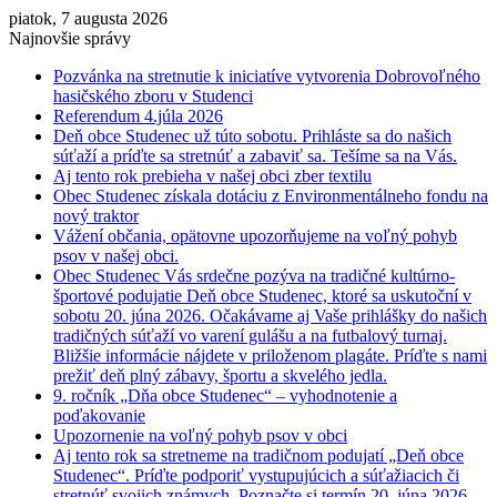
piatok, 7 augusta 2026
Najnovšie správy
Pozvánka na stretnutie k iniciatíve vytvorenia Dobrovoľného
hasičského zboru v Studenci
Referendum 4.júla 2026
Deň obce Studenec už túto sobotu. Prihláste sa do našich
súťaží a príďte sa stretnúť a zabaviť sa. Tešíme sa na Vás.
Aj tento rok prebieha v našej obci zber textilu
Obec Studenec získala dotáciu z Environmentálneho fondu na
nový traktor
Vážení občania, opätovne upozorňujeme na voľný pohyb
psov v našej obci.
Obec Studenec Vás srdečne pozýva na tradičné kultúrno-
športové podujatie Deň obce Studenec, ktoré sa uskutoční v
sobotu 20. júna 2026. Očakávame aj Vaše prihlášky do našich
tradičných súťaží vo varení gulášu a na futbalový turnaj.
Bližšie informácie nájdete v priloženom plagáte. Príďte s nami
prežiť deň plný zábavy, športu a skvelého jedla.
9. ročník „Dňa obce Studenec“ – vyhodnotenie a
poďakovanie
Upozornenie na voľný pohyb psov v obci
Aj tento rok sa stretneme na tradičnom podujatí „Deň obce
Studenec“. Príďte podporiť vystupujúcich a súťažiacich či
stretnúť svojich známych. Poznačte si termín 20. júna 2026.