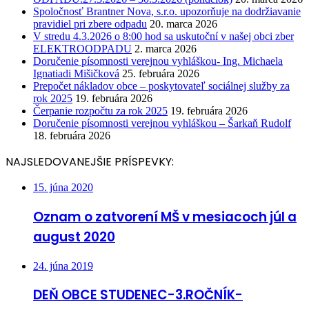
Spoločnosť Brantner Nova, s.r.o. upozorňuje na dodržiavanie
pravidiel pri zbere odpadu
20. marca 2026
V stredu 4.3.2026 o 8:00 hod sa uskutoční v našej obci zber
ELEKTROODPADU
2. marca 2026
Doručenie písomnosti verejnou vyhláškou- Ing. Michaela
Ignatiadi Mišičková
25. februára 2026
Prepočet nákladov obce – poskytovateľ sociálnej služby za
rok 2025
19. februára 2026
Čerpanie rozpočtu za rok 2025
19. februára 2026
Doručenie písomnosti verejnou vyhláškou – Šarkaň Rudolf
18. februára 2026
NAJSLEDOVANEJŠIE PRÍSPEVKY:
15. júna 2020
Oznam o zatvorení MŠ v mesiacoch júl a
august 2020
24. júna 2019
DEŇ OBCE STUDENEC-3.ROČNÍK-