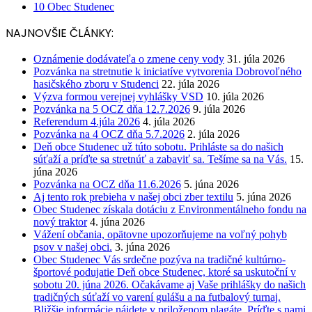
10
Obec Studenec
NAJNOVŠIE ČLÁNKY:
Oznámenie dodávateľa o zmene ceny vody
31. júla 2026
Pozvánka na stretnutie k iniciatíve vytvorenia Dobrovoľného
hasičského zboru v Studenci
22. júla 2026
Výzva formou verejnej vyhlášky VSD
10. júla 2026
Pozvánka na 5 OCZ dňa 12.7.2026
9. júla 2026
Referendum 4.júla 2026
4. júla 2026
Pozvánka na 4 OCZ dňa 5.7.2026
2. júla 2026
Deň obce Studenec už túto sobotu. Prihláste sa do našich
súťaží a príďte sa stretnúť a zabaviť sa. Tešíme sa na Vás.
15.
júna 2026
Pozvánka na OCZ dňa 11.6.2026
5. júna 2026
Aj tento rok prebieha v našej obci zber textilu
5. júna 2026
Obec Studenec získala dotáciu z Environmentálneho fondu na
nový traktor
4. júna 2026
Vážení občania, opätovne upozorňujeme na voľný pohyb
psov v našej obci.
3. júna 2026
Obec Studenec Vás srdečne pozýva na tradičné kultúrno-
športové podujatie Deň obce Studenec, ktoré sa uskutoční v
sobotu 20. júna 2026. Očakávame aj Vaše prihlášky do našich
tradičných súťaží vo varení gulášu a na futbalový turnaj.
Bližšie informácie nájdete v priloženom plagáte. Príďte s nami