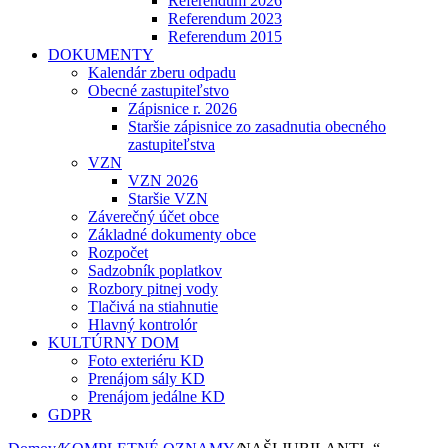
Referendum 2026
Referendum 2023
Referendum 2015
DOKUMENTY
Kalendár zberu odpadu
Obecné zastupiteľstvo
Zápisnice r. 2026
Staršie zápisnice zo zasadnutia obecného
zastupiteľstva
VZN
VZN 2026
Staršie VZN
Záverečný účet obce
Základné dokumenty obce
Rozpočet
Sadzobník poplatkov
Rozbory pitnej vody
Tlačivá na stiahnutie
Hlavný kontrolór
KULTÚRNY DOM
Foto exteriéru KD
Prenájom sály KD
Prenájom jedálne KD
GDPR