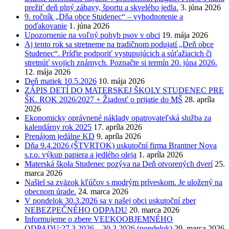
prežiť deň plný zábavy, športu a skvelého jedla.
3. júna 2026
9. ročník „Dňa obce Studenec“ – vyhodnotenie a
poďakovanie
1. júna 2026
Upozornenie na voľný pohyb psov v obci
19. mája 2026
Aj tento rok sa stretneme na tradičnom podujatí „Deň obce
Studenec“. Príďte podporiť vystupujúcich a súťažiacich či
stretnúť svojich známych. Poznačte si termín 20. júna 2026.
12. mája 2026
Deň matiek 10.5.2026
10. mája 2026
ZÁPIS DETÍ DO MATERSKEJ ŠKOLY STUDENEC PRE
ŠK. ROK 2026/2027 + Žiadosť o prijatie do MŠ
28. apríla
2026
Ekonomicky oprávnené náklady opatrovateľská služba za
kalendárny rok 2025
17. apríla 2026
Prenájom jedálne KD
9. apríla 2026
Dňa 9.4.2026 (ŠTVRTOK) uskutoční firma Brantner Nova
s.r.o. výkup papiera a jedlého oleja
1. apríla 2026
Materská škola Studenec pozýva na Deň otvorených dverí
25.
marca 2026
Našiel sa zväzok kľúčov s modrým príveskom. Je uložený na
obecnom úrade.
24. marca 2026
V pondelok 30.3.2026 sa v našej obci uskutoční zber
NEBEZPEČNÉHO ODPADU
20. marca 2026
Informujeme o zbere VEĽKOOBJEMNÉHO
ODPADU:27.3.2026 – 30.3.2026 (pondelok)
20. marca 2026