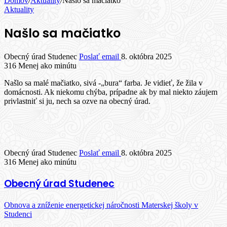
Domov
/
Aktuality
/
Našlo sa mačiatko
Aktuality
Našlo sa mačiatko
Obecný úrad Studenec
Poslať email
8. októbra 2025
316
Menej ako minútu
Našlo sa malé mačiatko, sivá -„bura“ farba. Je vidieť, že žila v
domácnosti. Ak niekomu chýba, prípadne ak by mal niekto záujem
privlastniť si ju, nech sa ozve na obecný úrad.
Obecný úrad Studenec
Poslať email
8. októbra 2025
316
Menej ako minútu
Obecný úrad Studenec
Obnova a zníženie energetickej náročnosti Materskej školy v
Studenci