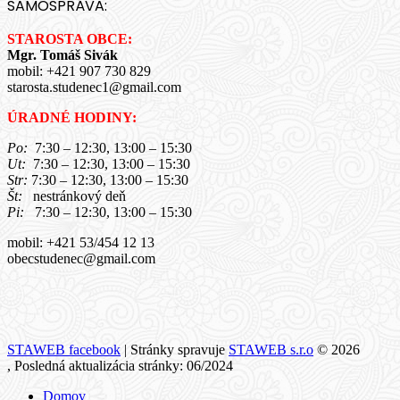
SAMOSPRÁVA:
STAROSTA OBCE:
Mgr. Tomáš Sivák
mobil: +421 907 730 829
starosta.studenec1@gmail.com
ÚRADNÉ HODINY:
Po:
7:30 – 12:30, 13:00 – 15:30
Ut:
7:30 – 12:30, 13:00 – 15:30
Str:
7:30 – 12:30, 13:00 – 15:30
Št:
nestránkový deň
Pi:
7:30 – 12:30, 13:00 – 15:30
mobil: +421 53/454 12 13
obecstudenec@gmail.com
STAWEB facebook
| Stránky spravuje
STAWEB s.r.o
© 2026
, Posledná aktualizácia stránky: 06/2024
Domov