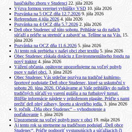
hasičského zboru v Studenci
22. júla 2026
Výzva formou verejnej vyhlášky VSD
10. júla 2026
Pozvánka na 5 OCZ dňa 12.7.2026
9. júla 2026
Referendum 4.júla 2026
4. júla 2026
Pozvánka na 4 OCZ dňa 5.7.2026
2. júla 2026
Deň obce Studenec už túto sobotu. Prihláste sa do našich
súťaží a príďte sa stretnúť a zabaviť sa. Tešíme sa na Vás.
15.
júna 2026
Pozvánka na OCZ dňa 11.6.2026
5. júna 2026
Aj tento rok prebieha v našej obci zber textilu
5. júna 2026
Obec Studenec získala dotáciu z Environmentálneho fondu na
nový traktor
4. júna 2026
Vážení občania, opätovne upozorňujeme na voľný pohyb
psov v našej obci.
3. júna 2026
Obec Studenec Vás srdečne pozýva na tradičné kultúrno-
športové podujatie Deň obce Studenec, ktoré sa uskutoční v
sobotu 20. júna 2026. Očakávame aj Vaše prihlášky do našich
tradičných súťaží vo varení gulášu a na futbalový turnaj.
Bližšie informácie nájdete v priloženom plagáte. Príďte s nami
prežiť deň plný zábavy, športu a skvelého jedla.
3. júna 2026
9. ročník „Dňa obce Studenec“ – vyhodnotenie a
poďakovanie
1. júna 2026
Upozornenie na voľný pohyb psov v obci
19. mája 2026
Aj tento rok sa stretneme na tradičnom podujatí „Deň obce
Studenec“. Príďte podporiť vystupujúcich a súťažiacich či