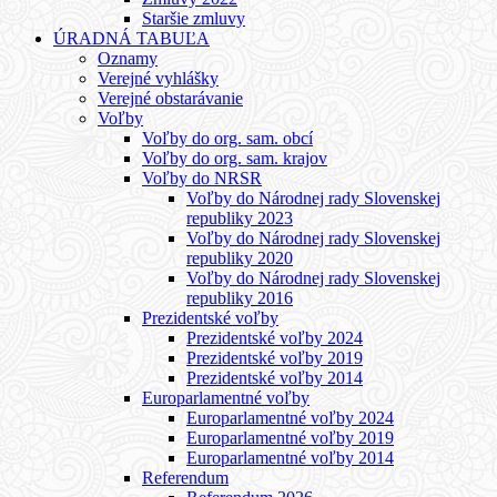
Staršie zmluvy
ÚRADNÁ TABUĽA
Oznamy
Verejné vyhlášky
Verejné obstarávanie
Voľby
Voľby do org. sam. obcí
Voľby do org. sam. krajov
Voľby do NRSR
Voľby do Národnej rady Slovenskej
republiky 2023
Voľby do Národnej rady Slovenskej
republiky 2020
Voľby do Národnej rady Slovenskej
republiky 2016
Prezidentské voľby
Prezidentské voľby 2024
Prezidentské voľby 2019
Prezidentské voľby 2014
Europarlamentné voľby
Europarlamentné voľby 2024
Europarlamentné voľby 2019
Europarlamentné voľby 2014
Referendum