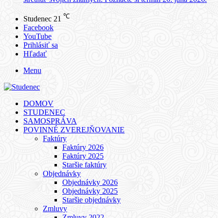
℃
Studenec
21
Facebook
YouTube
Prihlásiť sa
Hľadať
Menu
DOMOV
STUDENEC
SAMOSPRÁVA
POVINNÉ ZVEREJŇOVANIE
Faktúry
Faktúry 2026
Faktúry 2025
Staršie faktúry
Objednávky
Objednávky 2026
Objednávky 2025
Staršie objednávky
Zmluvy
Zmluvy 2022