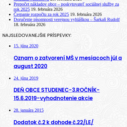
Prepočet nákladov obce – poskytovateľ sociálnej služby za
rok 2025
19. februára 2026
Čerpanie rozpočtu za rok 2025
19. februára 2026
Doručenie písomnosti verejnou vyhláškou – Šarkaň Rudolf
18. februára 2026
NAJSLEDOVANEJŠIE PRÍSPEVKY:
15. júna 2020
Oznam o zatvorení MŠ v mesiacoch júl a
august 2020
24. júna 2019
DEŇ OBCE STUDENEC-3.ROČNÍK-
15.6.2019-vyhodnotenie akcie
28. januára 2015
Dodatok č.2 k dohode č.22/LE/