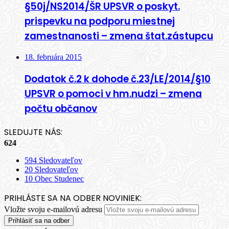
§50j/NS2014/ŠR UPSVR o poskyt.
prispevku na podporu miestnej
zamestnanosti – zmena štat.zástupcu
18. februára 2015
Dodatok č.2 k dohode č.23/LE/2014/§10
UPSVR o pomoci v hm.nudzi – zmena
počtu občanov
SLEDUJTE NÁS:
624
594
Sledovateľov
20
Sledovateľov
10
Obec Studenec
PRIHLÁSTE SA NA ODBER NOVINIEK:
Vložte svoju e-mailovú adresu