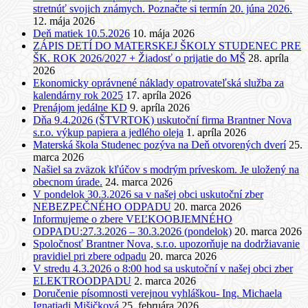
stretnúť svojich známych. Poznačte si termín 20. júna 2026.
12. mája 2026
Deň matiek 10.5.2026
10. mája 2026
ZÁPIS DETÍ DO MATERSKEJ ŠKOLY STUDENEC PRE
ŠK. ROK 2026/2027 + Žiadosť o prijatie do MŠ
28. apríla
2026
Ekonomicky oprávnené náklady opatrovateľská služba za
kalendárny rok 2025
17. apríla 2026
Prenájom jedálne KD
9. apríla 2026
Dňa 9.4.2026 (ŠTVRTOK) uskutoční firma Brantner Nova
s.r.o. výkup papiera a jedlého oleja
1. apríla 2026
Materská škola Studenec pozýva na Deň otvorených dverí
25.
marca 2026
Našiel sa zväzok kľúčov s modrým príveskom. Je uložený na
obecnom úrade.
24. marca 2026
V pondelok 30.3.2026 sa v našej obci uskutoční zber
NEBEZPEČNÉHO ODPADU
20. marca 2026
Informujeme o zbere VEĽKOOBJEMNÉHO
ODPADU:27.3.2026 – 30.3.2026 (pondelok)
20. marca 2026
Spoločnosť Brantner Nova, s.r.o. upozorňuje na dodržiavanie
pravidiel pri zbere odpadu
20. marca 2026
V stredu 4.3.2026 o 8:00 hod sa uskutoční v našej obci zber
ELEKTROODPADU
2. marca 2026
Doručenie písomnosti verejnou vyhláškou- Ing. Michaela
Ignatiadi Mišičková
25. februára 2026