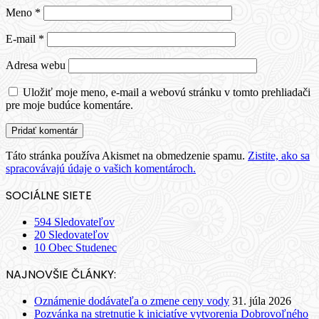
Meno
*
E-mail
*
Adresa webu
Uložiť moje meno, e-mail a webovú stránku v tomto prehliadači
pre moje budúce komentáre.
Táto stránka používa Akismet na obmedzenie spamu.
Zistite, ako sa
spracovávajú údaje o vašich komentároch.
SOCIÁLNE SIETE
594
Sledovateľov
20
Sledovateľov
10
Obec Studenec
NAJNOVŠIE ČLÁNKY:
Oznámenie dodávateľa o zmene ceny vody
31. júla 2026
Pozvánka na stretnutie k iniciatíve vytvorenia Dobrovoľného