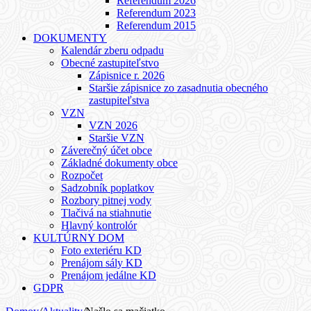
Referendum 2026
Referendum 2023
Referendum 2015
DOKUMENTY
Kalendár zberu odpadu
Obecné zastupiteľstvo
Zápisnice r. 2026
Staršie zápisnice zo zasadnutia obecného
zastupiteľstva
VZN
VZN 2026
Staršie VZN
Záverečný účet obce
Základné dokumenty obce
Rozpočet
Sadzobník poplatkov
Rozbory pitnej vody
Tlačivá na stiahnutie
Hlavný kontrolór
KULTÚRNY DOM
Foto exteriéru KD
Prenájom sály KD
Prenájom jedálne KD
GDPR