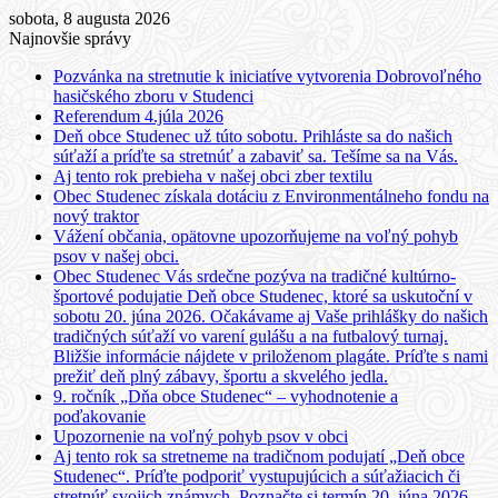
sobota, 8 augusta 2026
Najnovšie správy
Pozvánka na stretnutie k iniciatíve vytvorenia Dobrovoľného
hasičského zboru v Studenci
Referendum 4.júla 2026
Deň obce Studenec už túto sobotu. Prihláste sa do našich
súťaží a príďte sa stretnúť a zabaviť sa. Tešíme sa na Vás.
Aj tento rok prebieha v našej obci zber textilu
Obec Studenec získala dotáciu z Environmentálneho fondu na
nový traktor
Vážení občania, opätovne upozorňujeme na voľný pohyb
psov v našej obci.
Obec Studenec Vás srdečne pozýva na tradičné kultúrno-
športové podujatie Deň obce Studenec, ktoré sa uskutoční v
sobotu 20. júna 2026. Očakávame aj Vaše prihlášky do našich
tradičných súťaží vo varení gulášu a na futbalový turnaj.
Bližšie informácie nájdete v priloženom plagáte. Príďte s nami
prežiť deň plný zábavy, športu a skvelého jedla.
9. ročník „Dňa obce Studenec“ – vyhodnotenie a
poďakovanie
Upozornenie na voľný pohyb psov v obci
Aj tento rok sa stretneme na tradičnom podujatí „Deň obce
Studenec“. Príďte podporiť vystupujúcich a súťažiacich či
stretnúť svojich známych. Poznačte si termín 20. júna 2026.