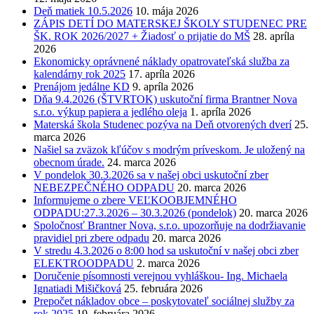
Deň matiek 10.5.2026
10. mája 2026
ZÁPIS DETÍ DO MATERSKEJ ŠKOLY STUDENEC PRE
ŠK. ROK 2026/2027 + Žiadosť o prijatie do MŠ
28. apríla
2026
Ekonomicky oprávnené náklady opatrovateľská služba za
kalendárny rok 2025
17. apríla 2026
Prenájom jedálne KD
9. apríla 2026
Dňa 9.4.2026 (ŠTVRTOK) uskutoční firma Brantner Nova
s.r.o. výkup papiera a jedlého oleja
1. apríla 2026
Materská škola Studenec pozýva na Deň otvorených dverí
25.
marca 2026
Našiel sa zväzok kľúčov s modrým príveskom. Je uložený na
obecnom úrade.
24. marca 2026
V pondelok 30.3.2026 sa v našej obci uskutoční zber
NEBEZPEČNÉHO ODPADU
20. marca 2026
Informujeme o zbere VEĽKOOBJEMNÉHO
ODPADU:27.3.2026 – 30.3.2026 (pondelok)
20. marca 2026
Spoločnosť Brantner Nova, s.r.o. upozorňuje na dodržiavanie
pravidiel pri zbere odpadu
20. marca 2026
V stredu 4.3.2026 o 8:00 hod sa uskutoční v našej obci zber
ELEKTROODPADU
2. marca 2026
Doručenie písomnosti verejnou vyhláškou- Ing. Michaela
Ignatiadi Mišičková
25. februára 2026
Prepočet nákladov obce – poskytovateľ sociálnej služby za
rok 2025
19. februára 2026