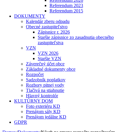
Referendum 2026
Referendum 2023
Referendum 2015
DOKUMENTY
Kalendár zberu odpadu
Obecné zastupiteľstvo
Zápisnice r. 2026
Staršie zápisnice zo zasadnutia obecného
zastupiteľstva
VZN
VZN 2026
Staršie VZN
Záverečný účet obce
Základné dokumenty obce
Rozpočet
Sadzobník poplatkov
Rozbory pitnej vody
Tlačivá na stiahnutie
Hlavný kontrolór
KULTÚRNY DOM
Foto exteriéru KD
Prenájom sály KD
Prenájom jedálne KD
GDPR