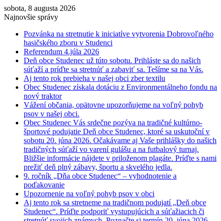
sobota, 8 augusta 2026
Najnovšie správy
Pozvánka na stretnutie k iniciatíve vytvorenia Dobrovoľného
hasičského zboru v Studenci
Referendum 4.júla 2026
Deň obce Studenec už túto sobotu. Prihláste sa do našich
súťaží a príďte sa stretnúť a zabaviť sa. Tešíme sa na Vás.
Aj tento rok prebieha v našej obci zber textilu
Obec Studenec získala dotáciu z Environmentálneho fondu na
nový traktor
Vážení občania, opätovne upozorňujeme na voľný pohyb
psov v našej obci.
Obec Studenec Vás srdečne pozýva na tradičné kultúrno-
športové podujatie Deň obce Studenec, ktoré sa uskutoční v
sobotu 20. júna 2026. Očakávame aj Vaše prihlášky do našich
tradičných súťaží vo varení gulášu a na futbalový turnaj.
Bližšie informácie nájdete v priloženom plagáte. Príďte s nami
prežiť deň plný zábavy, športu a skvelého jedla.
9. ročník „Dňa obce Studenec“ – vyhodnotenie a
poďakovanie
Upozornenie na voľný pohyb psov v obci
Aj tento rok sa stretneme na tradičnom podujatí „Deň obce
Studenec“. Príďte podporiť vystupujúcich a súťažiacich či
stretnúť svojich známych. Poznačte si termín 20. júna 2026.