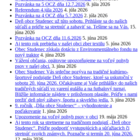
Pozvánka na 5 OCZ dňa 12.7.2026
9. júla 2026
Referendum 4.júla 2026
4. júla 2026
Pozvánka na 4 OCZ dňa 5.7.2026
2. júla 2026
Deň obce Studenec už túto sobotu. Prihláste sa do našich
súťaží a príďte sa stretnúť a zabaviť sa. Tešíme sa na Vás.
15.
júna 2026
Pozvánka na OCZ dňa 11.6.2026
5. júna 2026
Aj tento rok prebieha v našej obci zber textilu
5. júna 2026
Obec Studenec získala dotáciu z Environmentálneho fondu na
nový traktor
4. júna 2026
Vážení občania, opätovne upozorňujeme na voľný pohyb
psov v našej obci.
3. júna 2026
Obec Studenec Vás srdečne pozýva na tradičné kultúrno-
športové podujatie Deň obce Studenec, ktoré sa uskutoční v
sobotu 20. júna 2026. Očakávame aj Vaše prihlášky do našich
tradičných súťaží vo varení gulášu a na futbalový turnaj.
Bližšie informácie nájdete v priloženom plagáte. Príďte s nami
prežiť deň plný zábavy, športu a skvelého jedla.
3. júna 2026
9. ročník „Dňa obce Studenec“ – vyhodnotenie a
poďakovanie
1. júna 2026
Upozornenie na voľný pohyb psov v obci
19. mája 2026
Aj tento rok sa stretneme na tradičnom podujatí „Deň obce
Studenec“. Príďte podporiť vystupujúcich a súťažiacich či
stretnúť svojich známych. Poznačte si termín 20. júna 2026.
12. mája 2026