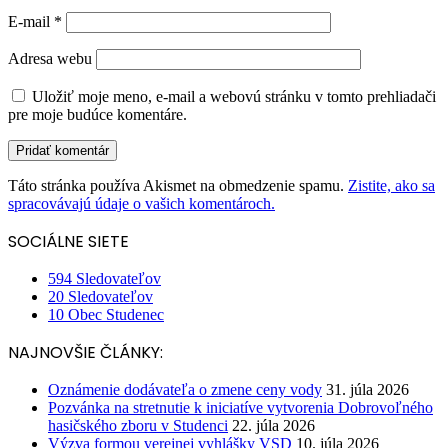
E-mail
*
Adresa webu
Uložiť moje meno, e-mail a webovú stránku v tomto prehliadači
pre moje budúce komentáre.
Táto stránka používa Akismet na obmedzenie spamu.
Zistite, ako sa
spracovávajú údaje o vašich komentároch.
SOCIÁLNE SIETE
594
Sledovateľov
20
Sledovateľov
10
Obec Studenec
NAJNOVŠIE ČLÁNKY:
Oznámenie dodávateľa o zmene ceny vody
31. júla 2026
Pozvánka na stretnutie k iniciatíve vytvorenia Dobrovoľného
hasičského zboru v Studenci
22. júla 2026
Výzva formou verejnej vyhlášky VSD
10. júla 2026