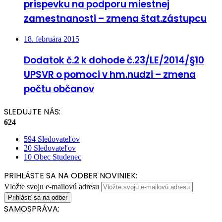
prispevku na podporu miestnej
zamestnanosti – zmena štat.zástupcu
18. februára 2015
Dodatok č.2 k dohode č.23/LE/2014/§10
UPSVR o pomoci v hm.nudzi – zmena
počtu občanov
SLEDUJTE NÁS:
624
594
Sledovateľov
20
Sledovateľov
10
Obec Studenec
PRIHLÁSTE SA NA ODBER NOVINIEK:
Vložte svoju e-mailovú adresu
SAMOSPRÁVA: