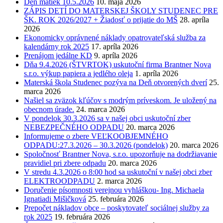
Deň matiek 10.5.2026
10. mája 2026
ZÁPIS DETÍ DO MATERSKEJ ŠKOLY STUDENEC PRE
ŠK. ROK 2026/2027 + Žiadosť o prijatie do MŠ
28. apríla
2026
Ekonomicky oprávnené náklady opatrovateľská služba za
kalendárny rok 2025
17. apríla 2026
Prenájom jedálne KD
9. apríla 2026
Dňa 9.4.2026 (ŠTVRTOK) uskutoční firma Brantner Nova
s.r.o. výkup papiera a jedlého oleja
1. apríla 2026
Materská škola Studenec pozýva na Deň otvorených dverí
25.
marca 2026
Našiel sa zväzok kľúčov s modrým príveskom. Je uložený na
obecnom úrade.
24. marca 2026
V pondelok 30.3.2026 sa v našej obci uskutoční zber
NEBEZPEČNÉHO ODPADU
20. marca 2026
Informujeme o zbere VEĽKOOBJEMNÉHO
ODPADU:27.3.2026 – 30.3.2026 (pondelok)
20. marca 2026
Spoločnosť Brantner Nova, s.r.o. upozorňuje na dodržiavanie
pravidiel pri zbere odpadu
20. marca 2026
V stredu 4.3.2026 o 8:00 hod sa uskutoční v našej obci zber
ELEKTROODPADU
2. marca 2026
Doručenie písomnosti verejnou vyhláškou- Ing. Michaela
Ignatiadi Mišičková
25. februára 2026
Prepočet nákladov obce – poskytovateľ sociálnej služby za
rok 2025
19. februára 2026