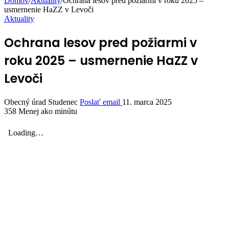
Domov
/
Aktuality
/
Ochrana lesov pred požiarmi v roku 2025 –
usmernenie HaZZ v Levoči
Aktuality
Ochrana lesov pred požiarmi v
roku 2025 – usmernenie HaZZ v
Levoči
Obecný úrad Studenec
Poslať email
11. marca 2025
358
Menej ako minútu