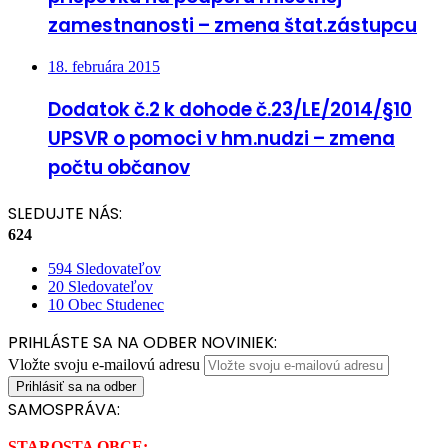
zamestnanosti – zmena štat.zástupcu
18. februára 2015
Dodatok č.2 k dohode č.23/LE/2014/§10
UPSVR o pomoci v hm.nudzi – zmena
počtu občanov
SLEDUJTE NÁS:
624
594
Sledovateľov
20
Sledovateľov
10
Obec Studenec
PRIHLÁSTE SA NA ODBER NOVINIEK:
Vložte svoju e-mailovú adresu
SAMOSPRÁVA:
STAROSTA OBCE: