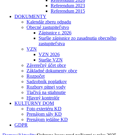
Referendum 2026
Referendum 2023
Referendum 2015
DOKUMENTY
Kalendár zberu odpadu
Obecné zastupiteľstvo
Zápisnice r. 2026
Staršie zápisnice zo zasadnutia obecného
zastupiteľstva
VZN
VZN 2026
Staršie VZN
Záverečný účet obce
Základné dokumenty obce
Rozpočet
Sadzobník poplatkov
Rozbory pitnej vody
Tlačivá na stiahnutie
Hlavný kontrolór
KULTÚRNY DOM
Foto exteriéru KD
Prenájom sály KD
Prenájom jedálne KD
GDPR