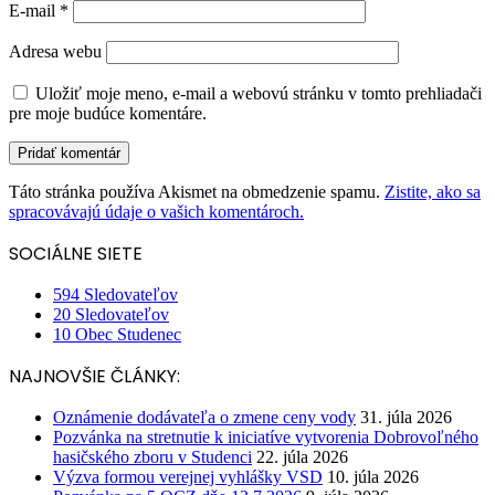
E-mail
*
Adresa webu
Uložiť moje meno, e-mail a webovú stránku v tomto prehliadači
pre moje budúce komentáre.
Táto stránka používa Akismet na obmedzenie spamu.
Zistite, ako sa
spracovávajú údaje o vašich komentároch.
SOCIÁLNE SIETE
594
Sledovateľov
20
Sledovateľov
10
Obec Studenec
NAJNOVŠIE ČLÁNKY:
Oznámenie dodávateľa o zmene ceny vody
31. júla 2026
Pozvánka na stretnutie k iniciatíve vytvorenia Dobrovoľného
hasičského zboru v Studenci
22. júla 2026
Výzva formou verejnej vyhlášky VSD
10. júla 2026