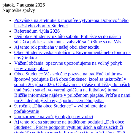
piatok, 7 augusta 2026
Najnovšie správy
Pozvánka na stretnutie k iniciatíve vytvorenia Dobrovoľného
hasičského zboru v Studenci
Referendum 4.júla 2026
Deň obce Studenec už túto sobotu. Prihláste sa do našich
súťaží a príďte sa stretnúť a zabaviť sa. Tešíme sa na Vás.
Aj tento rok prebieha v našej obci zber textilu
Obec Studenec získala dotáciu z Environmentálneho fondu na
nový traktor
Vážení občania, opätovne upozorňujeme na voľný pohyb
psov v našej obci.
Obec Studenec Vás srdečne pozýva na tradičné kultúrno-
športové podujatie Deň obce Studenec, ktoré sa uskutoční v
sobotu 20. júna 2026. Očakávame aj Vaše prihlášky do našich
tradičných súťaží vo varení gulášu a na futbalový turnaj.
Bližšie informácie nájdete v priloženom plagáte. Príďte s nami
prežiť deň plný zábavy, športu a skvelého jedla.
9. ročník „Dňa obce Studenec“ – vyhodnotenie a
poďakovanie
Upozornenie na voľný pohyb psov v obci
Aj tento rok sa stretneme na tradičnom podujatí „Deň obce
Studenec“. Príďte podporiť vystupujúcich a súťažiacich či
stretnúť svojich známych. Poznačte si termín 20. júna 2026.