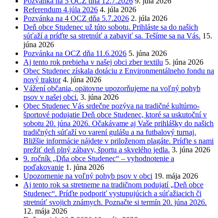
Pozvánka na 5 OCZ dňa 12.7.2026
9. júla 2026
Referendum 4.júla 2026
4. júla 2026
Pozvánka na 4 OCZ dňa 5.7.2026
2. júla 2026
Deň obce Studenec už túto sobotu. Prihláste sa do našich
súťaží a príďte sa stretnúť a zabaviť sa. Tešíme sa na Vás.
15.
júna 2026
Pozvánka na OCZ dňa 11.6.2026
5. júna 2026
Aj tento rok prebieha v našej obci zber textilu
5. júna 2026
Obec Studenec získala dotáciu z Environmentálneho fondu na
nový traktor
4. júna 2026
Vážení občania, opätovne upozorňujeme na voľný pohyb
psov v našej obci.
3. júna 2026
Obec Studenec Vás srdečne pozýva na tradičné kultúrno-
športové podujatie Deň obce Studenec, ktoré sa uskutoční v
sobotu 20. júna 2026. Očakávame aj Vaše prihlášky do našich
tradičných súťaží vo varení gulášu a na futbalový turnaj.
Bližšie informácie nájdete v priloženom plagáte. Príďte s nami
prežiť deň plný zábavy, športu a skvelého jedla.
3. júna 2026
9. ročník „Dňa obce Studenec“ – vyhodnotenie a
poďakovanie
1. júna 2026
Upozornenie na voľný pohyb psov v obci
19. mája 2026
Aj tento rok sa stretneme na tradičnom podujatí „Deň obce
Studenec“. Príďte podporiť vystupujúcich a súťažiacich či
stretnúť svojich známych. Poznačte si termín 20. júna 2026.
12. mája 2026