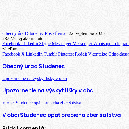
Obecný úrad Studenec
Poslať email
22. septembra 2025
287
Menej ako minútu
Facebook
LinkedIn
Skype
Messenger
Messenger
Whatsapp
Telegra
zdieľam
Facebook
X
LinkedIn
Tumblr
Pinterest
Reddit
Vkontakte
Odnoklassn
Obecný úrad Studenec
Upozornenie na výskyt líšky v obci
Upozornenie na výskyt líšky v obci
V obci Studenec opäť prebieha zber šatstva
V obci Studenec opäť prebieha zber šatstva
Pridaj komentár