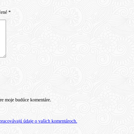
čené
*
pre moje budúce komentáre.
 spracovávajú údaje o vašich komentároch.