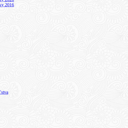
iky 2016
ľstva