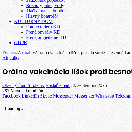
Sadzobník poplatkov
Rozbory pitnej vody
Tlačivá na stiahnutie
Hlavný kontrolór
KULTÚRNY DOM
Foto exteriéru KD
Prenájom sály KD
Prenájom jedálne KD
GDPR
Domov
/
Aktuality
/
Orálna vakcinácia líšok proti besnote – jesenná k
Aktuality
Orálna vakcinácia líšok proti besn
Obecný úrad Studenec
Poslať email
22. septembra 2025
287
Menej ako minútu
Facebook
LinkedIn
Skype
Messenger
Messenger
Whatsapp
Telegra