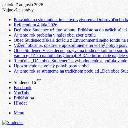
piatok, 7 augusta 2026
Najnovšie správy
Pozvánka na stretnutie k iniciatíve vytvorenia Dobrovoľného h
Referendum 4.júla 2026
Deň obce Studenec už túto sobotu. Prihláste sa do našich súťaží
Aj tento rok prebieha v našej obci zber textilu
Obec Studenec získala dotáciu z Environmentálneho fondu na n
Vážení občania, opätovne upozorňujeme na voľný pohyb psov v
Obec Studenec Vás srdečne pozýva na tradičné kultúrno-športo
varení gulášu a na futbalový turnaj. Bližšie informácie nájdete 
9. ročník „Dňa obce Studenec“ – vyhodnotenie a poďakovanie
Upozornenie na voľný pohyb psov v obci
Aj tento rok sa stretneme na tradičnom podujatí „Deň obce Stud
℃
Studenec
16
Facebook
YouTube
Prihlásiť sa
Hľadať
Menu