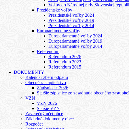
Voľby do Národnej rady Slovenskej republ
Prezidentské voľby
Prezidentské voľby 2024
Prezidentské voľby 2019
Prezidentské voľby 2014
Europarlamentné voľby
Europarlamentné voľby 2024
Europarlamentné voľby 2019
Europarlamentné voľby 2014
Referendum
Referendum 2026
Referendum 2023
Referendum 2015
DOKUMENTY
Kalendár zberu odpadu
Obecné zastupiteľstvo
Zápisnice r. 2026
Staršie zápisnice zo zasadnutia obecného zastupite
VZN
VZN 2026
Staršie VZN
Záverečný účet obce
Základné dokumenty obce
Rozpočet