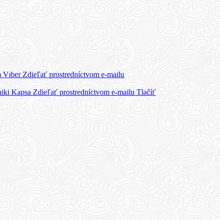
m
Vıber
Zdieľať prostredníctvom e-mailu
iki
Kapsa
Zdieľať prostredníctvom e-mailu
Tlačíť