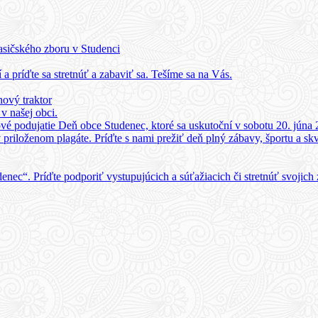
asičského zboru v Studenci
 a príďte sa stretnúť a zabaviť sa. Tešíme sa na Vás.
ový traktor
 našej obci.
vé podujatie Deň obce Studenec, ktoré sa uskutoční v sobotu 20. júna 
v priloženom plagáte. Príďte s nami prežiť deň plný zábavy, športu a skv
enec“. Príďte podporiť vystupujúcich a súťažiacich či stretnúť svojich