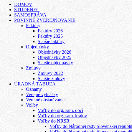
DOMOV
STUDENEC
SAMOSPRÁVA
POVINNÉ ZVEREJŇOVANIE
Faktúry
Faktúry 2026
Faktúry 2025
Staršie faktúry
Objednávky
Objednávky 2026
Objednávky 2025
Staršie objednávky
Zmluvy
Zmluvy 2022
Staršie zmluvy
ÚRADNÁ TABUĽA
Oznamy
Verejné vyhlášky
Verejné obstarávanie
Voľby
Voľby do org. sam. obcí
Voľby do org. sam. krajov
Voľby do NRSR
Voľby do Národnej rady Slovenskej republ
Voľby do Národnej rady Slovenskej republ