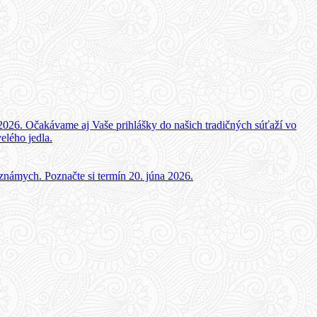
2026. Očakávame aj Vaše prihlášky do našich tradičných súťaží vo
elého jedla.
 známych. Poznačte si termín 20. júna 2026.