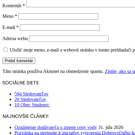
Komentár
*
Meno
*
E-mail
*
Adresa webu
Uložiť moje meno, e-mail a webovú stránku v tomto prehliadači 
Táto stránka používa Akismet na obmedzenie spamu.
Zistite, ako sa
SOCIÁLNE SIETE
594
Sledovateľov
20
Sledovateľov
10
Obec Studenec
NAJNOVŠIE ČLÁNKY:
Oznámenie dodávateľa o zmene ceny vody
31. júla 2026
Pozvánka na stretnutie k iniciatíve vytvorenia Dobrovoľného h