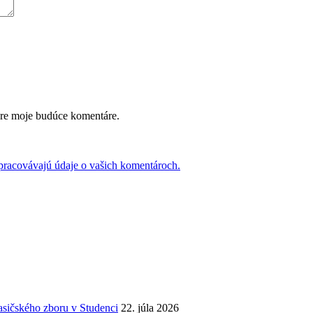
pre moje budúce komentáre.
 spracovávajú údaje o vašich komentároch.
asičského zboru v Studenci
22. júla 2026