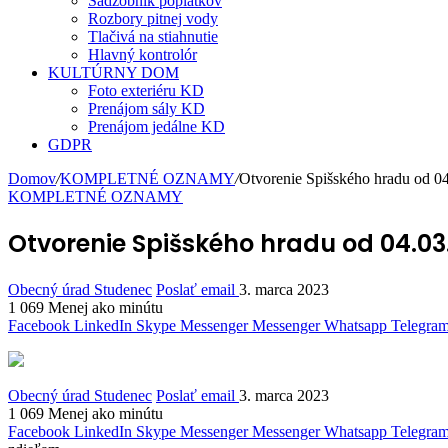
Sadzobník poplatkov
Rozbory pitnej vody
Tlačivá na stiahnutie
Hlavný kontrolór
KULTÚRNY DOM
Foto exteriéru KD
Prenájom sály KD
Prenájom jedálne KD
GDPR
Domov
/
KOMPLETNÉ OZNAMY
/
Otvorenie Spišského hradu od 0
KOMPLETNÉ OZNAMY
Otvorenie Spišského hradu od 04.03
Obecný úrad Studenec
Poslať email
3. marca 2023
1 069
Menej ako minútu
Facebook
LinkedIn
Skype
Messenger
Messenger
Whatsapp
Telegra
Obecný úrad Studenec
Poslať email
3. marca 2023
1 069
Menej ako minútu
Facebook
LinkedIn
Skype
Messenger
Messenger
Whatsapp
Telegra