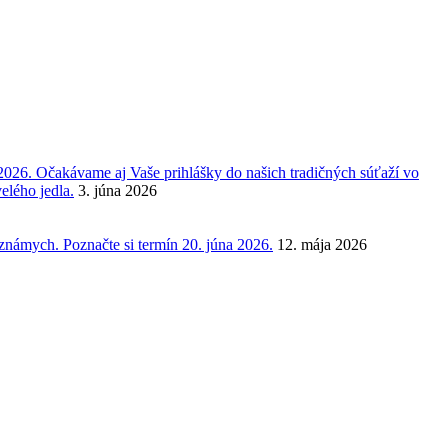
2026. Očakávame aj Vaše prihlášky do našich tradičných súťaží vo
elého jedla.
3. júna 2026
 známych. Poznačte si termín 20. júna 2026.
12. mája 2026