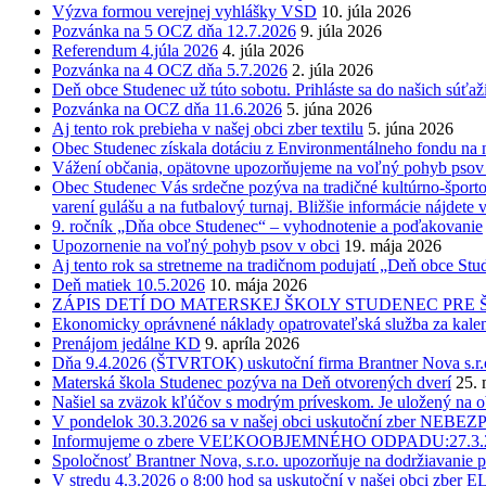
Výzva formou verejnej vyhlášky VSD
10. júla 2026
Pozvánka na 5 OCZ dňa 12.7.2026
9. júla 2026
Referendum 4.júla 2026
4. júla 2026
Pozvánka na 4 OCZ dňa 5.7.2026
2. júla 2026
Deň obce Studenec už túto sobotu. Prihláste sa do našich súťaží
Pozvánka na OCZ dňa 11.6.2026
5. júna 2026
Aj tento rok prebieha v našej obci zber textilu
5. júna 2026
Obec Studenec získala dotáciu z Environmentálneho fondu na n
Vážení občania, opätovne upozorňujeme na voľný pohyb psov v
Obec Studenec Vás srdečne pozýva na tradičné kultúrno-športo
varení gulášu a na futbalový turnaj. Bližšie informácie nájdete 
9. ročník „Dňa obce Studenec“ – vyhodnotenie a poďakovanie
Upozornenie na voľný pohyb psov v obci
19. mája 2026
Aj tento rok sa stretneme na tradičnom podujatí „Deň obce Stud
Deň matiek 10.5.2026
10. mája 2026
ZÁPIS DETÍ DO MATERSKEJ ŠKOLY STUDENEC PRE ŠK. RO
Ekonomicky oprávnené náklady opatrovateľská služba za kale
Prenájom jedálne KD
9. apríla 2026
Dňa 9.4.2026 (ŠTVRTOK) uskutoční firma Brantner Nova s.r.o.
Materská škola Studenec pozýva na Deň otvorených dverí
25. 
Našiel sa zväzok kľúčov s modrým príveskom. Je uložený na 
V pondelok 30.3.2026 sa v našej obci uskutoční zber 
Informujeme o zbere VEĽKOOBJEMNÉHO ODPADU:27.3.202
Spoločnosť Brantner Nova, s.r.o. upozorňuje na dodržiavanie p
V stredu 4.3.2026 o 8:00 hod sa uskutoční v našej obci 