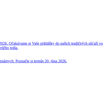
2026. Očakávame aj Vaše prihlášky do našich tradičných súťaží vo
elého jedla.
 známych. Poznačte si termín 20. júna 2026.