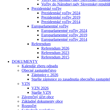
Voľby do Národnej rady Slovenskej republ
Prezidentské voľby
Prezidentské voľby 2024
Prezidentské voľby 2019
Prezidentské voľby 2014
Europarlamentné voľby
Europarlamentné voľby 2024
Europarlamentné voľby 2019
Europarlamentné voľby 2014
Referendum
Referendum 2026
Referendum 2023
Referendum 2015
DOKUMENTY
Kalendár zberu odpadu
Obecné zastupiteľstvo
Zápisnice r. 2026
Staršie zápisnice zo zasadnutia obecného zastupite
VZN
VZN 2026
Staršie VZN
Záverečný účet obce
Základné dokumenty obce
Rozpočet