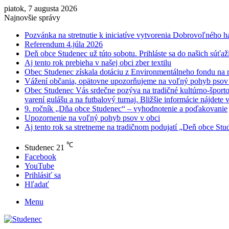
piatok, 7 augusta 2026
Najnovšie správy
Pozvánka na stretnutie k iniciatíve vytvorenia Dobrovoľného h
Referendum 4.júla 2026
Deň obce Studenec už túto sobotu. Prihláste sa do našich súťaží
Aj tento rok prebieha v našej obci zber textilu
Obec Studenec získala dotáciu z Environmentálneho fondu na n
Vážení občania, opätovne upozorňujeme na voľný pohyb psov v
Obec Studenec Vás srdečne pozýva na tradičné kultúrno-športo
varení gulášu a na futbalový turnaj. Bližšie informácie nájdete 
9. ročník „Dňa obce Studenec“ – vyhodnotenie a poďakovanie
Upozornenie na voľný pohyb psov v obci
Aj tento rok sa stretneme na tradičnom podujatí „Deň obce Stud
℃
Studenec
21
Facebook
YouTube
Prihlásiť sa
Hľadať
Menu