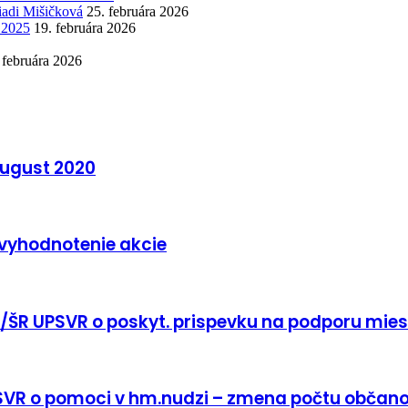
iadi Mišičková
25. februára 2026
k 2025
19. februára 2026
 februára 2026
august 2020
vyhodnotenie akcie
4/ŠR UPSVR o poskyt. prispevku na podporu mie
PSVR o pomoci v hm.nudzi – zmena počtu občan