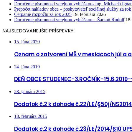
Doručenie písomnosti verejnou vyhláškou- Ing. Michaela Ignat
Prepočet nákladov obce – poskytovateľ sociálnej služby za ro
Čerpanie rozpočtu za rok 2025
19. februára 2026
Doručenie písomnosti verejnou vyhláškou – Šarkaň Rudolf
18.
NAJSLEDOVANEJŠIE PRÍSPEVKY:
15. júna 2020
Oznam o zatvorení MŠ v mesiacoch júl a 
24. júna 2019
DEŇ OBCE STUDENEC-3.ROČNÍK-15.6.2019-
28. januára 2015
Dodatok č.2 k dohode č.22/LE/§50j/NS201
18. februára 2015
Dodatok č.2 k dohode č.23/LE/2014/§10 U