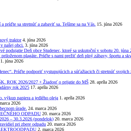
 a príďte sa stretnúť a zabaviť sa. Tešíme sa na Vás.
15. júna 2026
ový traktor
4. júna 2026
 našej obci.
3. júna 2026
vé podujatie Deň obce Studenec, ktoré sa uskutoční v sobotu 20. júna 
v priloženom plagáte. Príďte s nami prežiť deň plný zábavy, športu a skv
1. júna 2026
enec“. Príďte podporiť vystupujúcich a súťažiacich či stretnúť svojich
K 2026/2027 + Žiadosť o prijatie do MŠ
28. apríla 2026
ndárny rok 2025
17. apríla 2026
 výkup papiera a jedlého oleja
1. apríla 2026
marca 2026
obecnom úrade.
24. marca 2026
NEBEZPEČNÉHO ODPADU
20. marca 2026
6 – 30.3.2026 (pondelok)
20. marca 2026
ravidiel pri zbere odpadu
20. marca 2026
zber ELEKTROODPADU
2. marca 2026