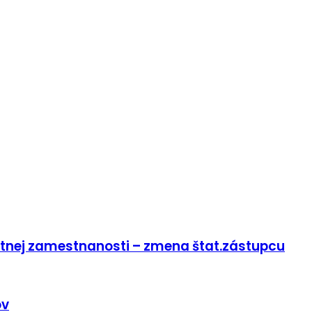
stnej zamestnanosti – zmena štat.zástupcu
ov