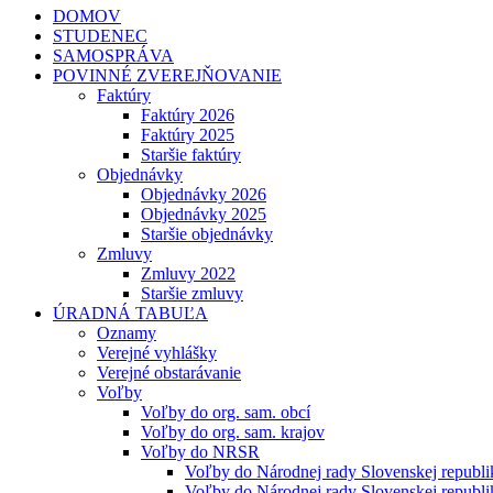
DOMOV
STUDENEC
SAMOSPRÁVA
POVINNÉ ZVEREJŇOVANIE
Faktúry
Faktúry 2026
Faktúry 2025
Staršie faktúry
Objednávky
Objednávky 2026
Objednávky 2025
Staršie objednávky
Zmluvy
Zmluvy 2022
Staršie zmluvy
ÚRADNÁ TABUĽA
Oznamy
Verejné vyhlášky
Verejné obstarávanie
Voľby
Voľby do org. sam. obcí
Voľby do org. sam. krajov
Voľby do NRSR
Voľby do Národnej rady Slovenskej republ
Voľby do Národnej rady Slovenskej republ