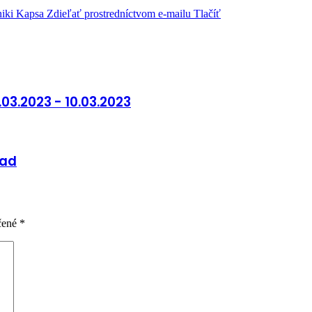
iki
Kapsa
Zdieľať prostredníctvom e-mailu
Tlačíť
3.2023 - 10.03.2023
rad
čené
*