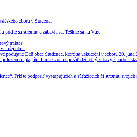
asičského zboru v Studenci
 a príďte sa stretnúť a zabaviť sa. Tešíme sa na Vás.
ový traktor
 našej obci.
vé podujatie Deň obce Studenec, ktoré sa uskutoční v sobotu 20. júna 
v priloženom plagáte. Príďte s nami prežiť deň plný zábavy, športu a skv
enec“. Príďte podporiť vystupujúcich a súťažiacich či stretnúť svojich