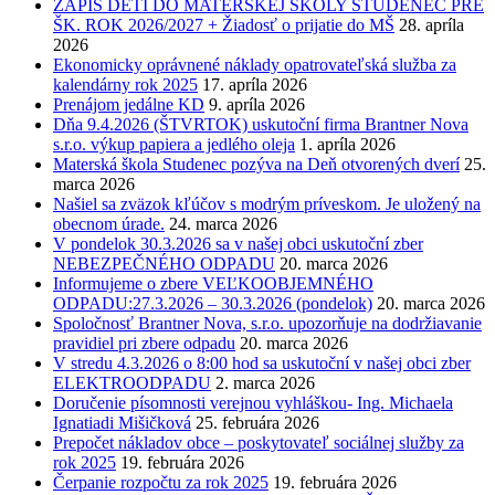
ZÁPIS DETÍ DO MATERSKEJ ŠKOLY STUDENEC PRE
ŠK. ROK 2026/2027 + Žiadosť o prijatie do MŠ
28. apríla
2026
Ekonomicky oprávnené náklady opatrovateľská služba za
kalendárny rok 2025
17. apríla 2026
Prenájom jedálne KD
9. apríla 2026
Dňa 9.4.2026 (ŠTVRTOK) uskutoční firma Brantner Nova
s.r.o. výkup papiera a jedlého oleja
1. apríla 2026
Materská škola Studenec pozýva na Deň otvorených dverí
25.
marca 2026
Našiel sa zväzok kľúčov s modrým príveskom. Je uložený na
obecnom úrade.
24. marca 2026
V pondelok 30.3.2026 sa v našej obci uskutoční zber
NEBEZPEČNÉHO ODPADU
20. marca 2026
Informujeme o zbere VEĽKOOBJEMNÉHO
ODPADU:27.3.2026 – 30.3.2026 (pondelok)
20. marca 2026
Spoločnosť Brantner Nova, s.r.o. upozorňuje na dodržiavanie
pravidiel pri zbere odpadu
20. marca 2026
V stredu 4.3.2026 o 8:00 hod sa uskutoční v našej obci zber
ELEKTROODPADU
2. marca 2026
Doručenie písomnosti verejnou vyhláškou- Ing. Michaela
Ignatiadi Mišičková
25. februára 2026
Prepočet nákladov obce – poskytovateľ sociálnej služby za
rok 2025
19. februára 2026
Čerpanie rozpočtu za rok 2025
19. februára 2026