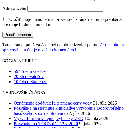
Adresa webu
Uložiť moje meno, e-mail a webovú stránku v tomto prehliadači
pre moje budúce komentáre.
Táto stránka používa Akismet na obmedzenie spamu.
Zistite, ako sa
spracovávajú údaje o vašich komentároch.
SOCIÁLNE SIETE
594
Sledovateľov
20
Sledovateľov
10
Obec Studenec
NAJNOVŠIE ČLÁNKY:
Oznámenie dodávateľa o zmene ceny vody
31. júla 2026
Pozvánka na stretnutie k iniciatíve vytvorenia Dobrovoľného
hasičského zboru v Studenci
22. júla 2026
Výzva formou verejnej vyhlášky VSD
10. júla 2026
Pozvánka na 5 OCZ dňa 12.7.2026
9. júla 2026