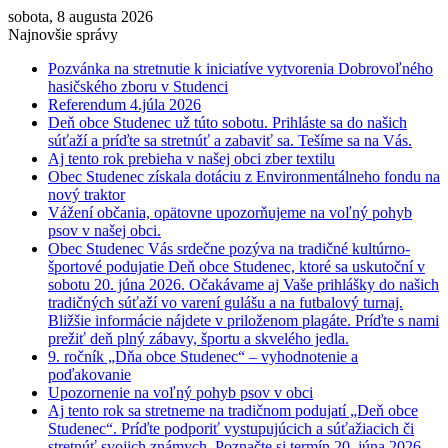
sobota, 8 augusta 2026
Najnovšie správy
Pozvánka na stretnutie k iniciatíve vytvorenia Dobrovoľného
hasičského zboru v Studenci
Referendum 4.júla 2026
Deň obce Studenec už túto sobotu. Prihláste sa do našich
súťaží a príďte sa stretnúť a zabaviť sa. Tešíme sa na Vás.
Aj tento rok prebieha v našej obci zber textilu
Obec Studenec získala dotáciu z Environmentálneho fondu na
nový traktor
Vážení občania, opätovne upozorňujeme na voľný pohyb
psov v našej obci.
Obec Studenec Vás srdečne pozýva na tradičné kultúrno-
športové podujatie Deň obce Studenec, ktoré sa uskutoční v
sobotu 20. júna 2026. Očakávame aj Vaše prihlášky do našich
tradičných súťaží vo varení gulášu a na futbalový turnaj.
Bližšie informácie nájdete v priloženom plagáte. Príďte s nami
prežiť deň plný zábavy, športu a skvelého jedla.
9. ročník „Dňa obce Studenec“ – vyhodnotenie a
poďakovanie
Upozornenie na voľný pohyb psov v obci
Aj tento rok sa stretneme na tradičnom podujatí „Deň obce
Studenec“. Príďte podporiť vystupujúcich a súťažiacich či
stretnúť svojich známych. Poznačte si termín 20. júna 2026.