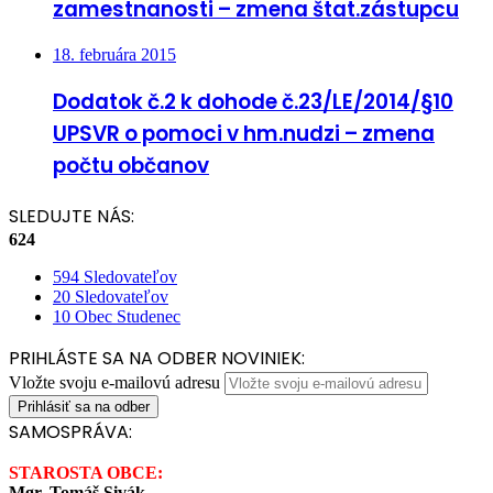
zamestnanosti – zmena štat.zástupcu
18. februára 2015
Dodatok č.2 k dohode č.23/LE/2014/§10
UPSVR o pomoci v hm.nudzi – zmena
počtu občanov
SLEDUJTE NÁS:
624
594
Sledovateľov
20
Sledovateľov
10
Obec Studenec
PRIHLÁSTE SA NA ODBER NOVINIEK:
Vložte svoju e-mailovú adresu
SAMOSPRÁVA:
STAROSTA OBCE:
Mgr. Tomáš Sivák