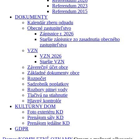
Referendum 2026
Referendum 2023
Referendum 2015
DOKUMENTY
Kalendár zberu odpadu
Obecné zastupiteľstvo
Zápisnice r. 2026
Staršie zápisnice zo zasadnutia obecného
zastupiteľstva
VZN
VZN 2026
Staršie VZN
Záverečný účet obce
Základné dokumenty obce
Rozpočet
Sadzobník poplatkov
Rozbory pitnej vody
Tlačivá na stiahnutie
Hlavný kontrolór
KULTÚRNY DOM
Foto exteriéru KD
Prenájom sály KD
Prenájom jedálne KD
GDPR