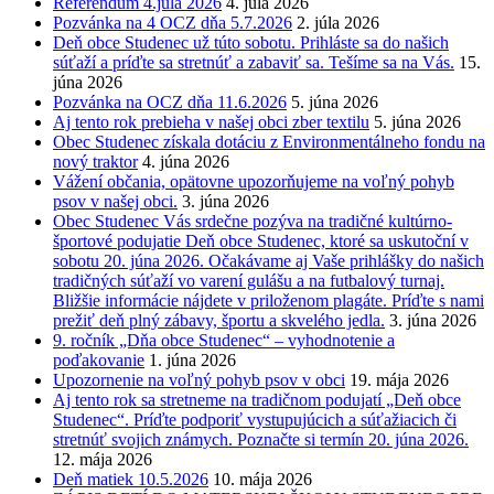
Referendum 4.júla 2026
4. júla 2026
Pozvánka na 4 OCZ dňa 5.7.2026
2. júla 2026
Deň obce Studenec už túto sobotu. Prihláste sa do našich
súťaží a príďte sa stretnúť a zabaviť sa. Tešíme sa na Vás.
15.
júna 2026
Pozvánka na OCZ dňa 11.6.2026
5. júna 2026
Aj tento rok prebieha v našej obci zber textilu
5. júna 2026
Obec Studenec získala dotáciu z Environmentálneho fondu na
nový traktor
4. júna 2026
Vážení občania, opätovne upozorňujeme na voľný pohyb
psov v našej obci.
3. júna 2026
Obec Studenec Vás srdečne pozýva na tradičné kultúrno-
športové podujatie Deň obce Studenec, ktoré sa uskutoční v
sobotu 20. júna 2026. Očakávame aj Vaše prihlášky do našich
tradičných súťaží vo varení gulášu a na futbalový turnaj.
Bližšie informácie nájdete v priloženom plagáte. Príďte s nami
prežiť deň plný zábavy, športu a skvelého jedla.
3. júna 2026
9. ročník „Dňa obce Studenec“ – vyhodnotenie a
poďakovanie
1. júna 2026
Upozornenie na voľný pohyb psov v obci
19. mája 2026
Aj tento rok sa stretneme na tradičnom podujatí „Deň obce
Studenec“. Príďte podporiť vystupujúcich a súťažiacich či
stretnúť svojich známych. Poznačte si termín 20. júna 2026.
12. mája 2026
Deň matiek 10.5.2026
10. mája 2026