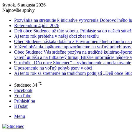
štvrtok, 6 augusta 2026
Najnovšie správy
Pozvánka na stretnutie k iniciatíve vytvorenia Dobrovoľného h
Referendum 4.júla 2026
Deň obce Studenec už túto sobotu. Prihláste sa do našich súťaží
Aj tento rok prebieha v našej obci zber textilu
Obec Studenec získala dotáciu z Environmentálneho fondu na n
Vážení občania, opätovne upozorňujeme na voľný pohyb psov v
Obec Studenec Vás srdečne pozýva na tradičné kultúrno-športo
varení gulášu a na futbalový turnaj. Bližšie informácie nájdete 
9. ročník „Dňa obce Studenec“ – vyhodnotenie a poďakovanie
Upozornenie na voľný pohyb psov v obci
Aj tento rok sa stretneme na tradičnom podujatí „Deň obce Stud
℃
Studenec
34
Facebook
YouTube
Prihlásiť sa
Hľadať
Menu