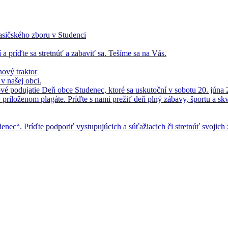
asičského zboru v Studenci
 a príďte sa stretnúť a zabaviť sa. Tešíme sa na Vás.
ový traktor
 našej obci.
vé podujatie Deň obce Studenec, ktoré sa uskutoční v sobotu 20. júna 
v priloženom plagáte. Príďte s nami prežiť deň plný zábavy, športu a skv
enec“. Príďte podporiť vystupujúcich a súťažiacich či stretnúť svojich