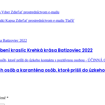
m
Vıber
Zdieľať prostredníctvom e-mailu
iki
Kapsa
Zdieľať prostredníctvom e-mailu
Tlačíť
sa Batizoviec 2022
bení kraslíc Krehká krása Batizoviec 2022
 osôb, ktoré prišli do úzkeho kontaktu s pozitívnou osobou - ÚČINNÁ
ych osôb a karanténa osôb, ktoré prišli do úzke
čené
*