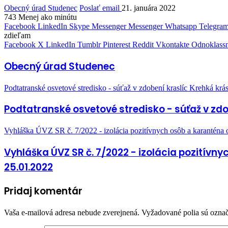
Obecný úrad Studenec
Poslať email
21. januára 2022
743
Menej ako minútu
Facebook
LinkedIn
Skype
Messenger
Messenger
Whatsapp
Telegra
zdieľam
Facebook
X
LinkedIn
Tumblr
Pinterest
Reddit
Vkontakte
Odnoklassn
Obecný úrad Studenec
Podtatranské osvetové stredisko - súťaž v zdobení kraslíc Krehká krá
Podtatranské osvetové stredisko - súťaž v zdo
Vyhláška ÚVZ SR č. 7/2022 - izolácia pozitívnych osôb a karanténa
Vyhláška ÚVZ SR č. 7/2022 - izolácia pozitívn
25.01.2022
Pridaj komentár
Vaša e-mailová adresa nebude zverejnená.
Vyžadované polia sú ozna