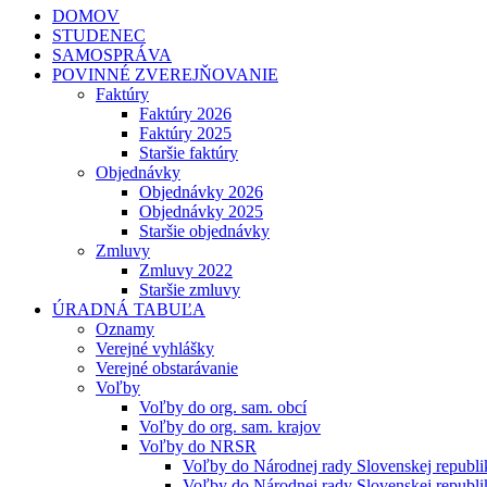
DOMOV
STUDENEC
SAMOSPRÁVA
POVINNÉ ZVEREJŇOVANIE
Faktúry
Faktúry 2026
Faktúry 2025
Staršie faktúry
Objednávky
Objednávky 2026
Objednávky 2025
Staršie objednávky
Zmluvy
Zmluvy 2022
Staršie zmluvy
ÚRADNÁ TABUĽA
Oznamy
Verejné vyhlášky
Verejné obstarávanie
Voľby
Voľby do org. sam. obcí
Voľby do org. sam. krajov
Voľby do NRSR
Voľby do Národnej rady Slovenskej republ
Voľby do Národnej rady Slovenskej republ