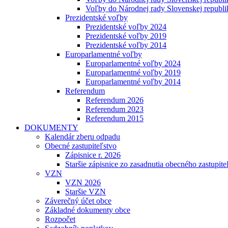
Voľby do Národnej rady Slovenskej republ
Prezidentské voľby
Prezidentské voľby 2024
Prezidentské voľby 2019
Prezidentské voľby 2014
Europarlamentné voľby
Europarlamentné voľby 2024
Europarlamentné voľby 2019
Europarlamentné voľby 2014
Referendum
Referendum 2026
Referendum 2023
Referendum 2015
DOKUMENTY
Kalendár zberu odpadu
Obecné zastupiteľstvo
Zápisnice r. 2026
Staršie zápisnice zo zasadnutia obecného zastupite
VZN
VZN 2026
Staršie VZN
Záverečný účet obce
Základné dokumenty obce
Rozpočet