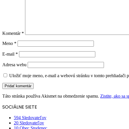
Komentár
*
Meno
*
E-mail
*
Adresa webu
Uložiť moje meno, e-mail a webovú stránku v tomto prehliadači 
Táto stránka používa Akismet na obmedzenie spamu.
Zistite, ako sa
SOCIÁLNE SIETE
594
Sledovateľov
20
Sledovateľov
10
Obec Studenec