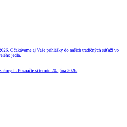
2026. Očakávame aj Vaše prihlášky do našich tradičných súťaží vo
elého jedla.
 známych. Poznačte si termín 20. júna 2026.