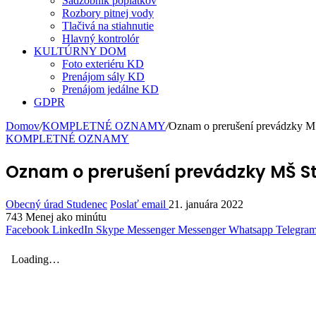
Sadzobník poplatkov
Rozbory pitnej vody
Tlačivá na stiahnutie
Hlavný kontrolór
KULTÚRNY DOM
Foto exteriéru KD
Prenájom sály KD
Prenájom jedálne KD
GDPR
Domov
/
KOMPLETNÉ OZNAMY
/
Oznam o prerušení prevádzky M
KOMPLETNÉ OZNAMY
Oznam o prerušení prevádzky MŠ Stu
Obecný úrad Studenec
Poslať email
21. januára 2022
743
Menej ako minútu
Facebook
LinkedIn
Skype
Messenger
Messenger
Whatsapp
Telegra