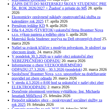
ZÁPIS DETÍ DO MATERSKEJ ŠKOLY STUDENEC PRE
ŠK. ROK 2026/2027 + Žiadosť o prijatie do MŠ
28. apríla
2026
Ekonomicky oprávnené náklady opatrovateľská služba za
kalendárny rok 2025
17. apríla 2026
Prenájom jedálne KD
9. apríla 2026
Dňa 9.4.2026 (ŠTVRTOK) uskutoční firma Brantner Nova
s.r.o. výkup papiera a jedlého oleja
1. apríla 2026
Materská škola Studenec pozýva na Deň otvorených dverí
25.
marca 2026
Našiel sa zväzok kľúčov s modrým príveskom. Je uložený na
obecnom úrade.
24. marca 2026
V pondelok 30.3.2026 sa v našej obci uskutoční zber
NEBEZPEČNÉHO ODPADU
20. marca 2026
Informujeme o zbere VEĽKOOBJEMNÉHO
ODPADU:27.3.2026 – 30.3.2026 (pondelok)
20. marca 2026
Spoločnosť Brantner Nova, s.r.o. upozorňuje na dodržiavanie
pravidiel pri zbere odpadu
20. marca 2026
V stredu 4.3.2026 o 8:00 hod sa uskutoční v našej obci zber
ELEKTROODPADU
2. marca 2026
Doručenie písomnosti verejnou vyhláškou- Ing. Michaela
Ignatiadi Mišičková
25. februára 2026
Prepočet nákladov obce – poskytovateľ sociálnej služby za
rok 2025
19. februára 2026
Čerpanie rozpočtu za rok 2025
19. februára 2026