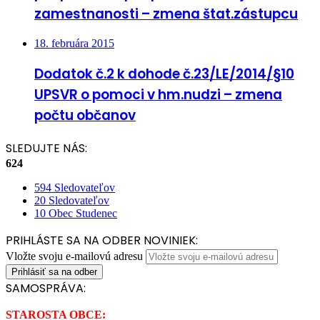
zamestnanosti – zmena štat.zástupcu
18. februára 2015
Dodatok č.2 k dohode č.23/LE/2014/§10
UPSVR o pomoci v hm.nudzi – zmena
počtu občanov
SLEDUJTE NÁS:
624
594
Sledovateľov
20
Sledovateľov
10
Obec Studenec
PRIHLÁSTE SA NA ODBER NOVINIEK:
Vložte svoju e-mailovú adresu
SAMOSPRÁVA:
STAROSTA OBCE: