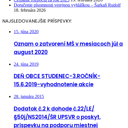
Doručenie písomnosti verejnou vyhláškou – Šarkaň Rudolf
18. februára 2026
NAJSLEDOVANEJŠIE PRÍSPEVKY:
15. júna 2020
Oznam o zatvorení MŠ v mesiacoch júl a
august 2020
24. júna 2019
DEŇ OBCE STUDENEC-3.ROČNÍK-
15.6.2019-vyhodnotenie akcie
28. januára 2015
Dodatok č.2 k dohode č.22/LE/
§50j/NS2014/ŠR UPSVR o poskyt.
prispevku na podporu miestnej