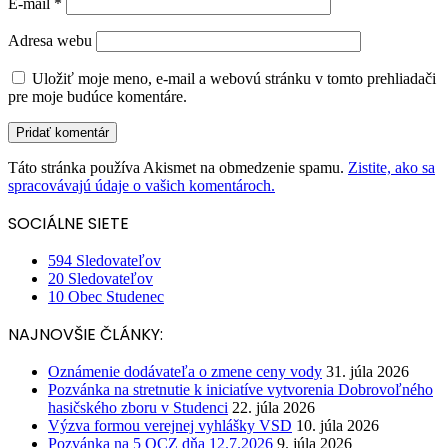
E-mail
*
Adresa webu
Uložiť moje meno, e-mail a webovú stránku v tomto prehliadači
pre moje budúce komentáre.
Táto stránka používa Akismet na obmedzenie spamu.
Zistite, ako sa
spracovávajú údaje o vašich komentároch.
SOCIÁLNE SIETE
594
Sledovateľov
20
Sledovateľov
10
Obec Studenec
NAJNOVŠIE ČLÁNKY:
Oznámenie dodávateľa o zmene ceny vody
31. júla 2026
Pozvánka na stretnutie k iniciatíve vytvorenia Dobrovoľného
hasičského zboru v Studenci
22. júla 2026
Výzva formou verejnej vyhlášky VSD
10. júla 2026
Pozvánka na 5 OCZ dňa 12.7.2026
9. júla 2026