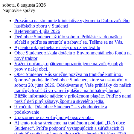
sobota, 8 augusta 2026
Najnovšie správy
Pozvánka na stretnutie k iniciatíve vytvorenia Dobrovoľného
hasičského zboru v Studenci
Referendum 4.júla 2026
Deň obce Studenec už túto sobotu. Prihláste sa do našich
súťaží a príďte sa stretnúť a zabaviť sa. Tešíme sa na Vás.
Aj tento rok prebieha v našej obci zber textilu
Obec Studenec získala dotáciu z Environmentálneho fondu na
nový traktor
Vážení občania, opätovne upozorňujeme na voľný pohyb
psov v našej obci.
Obec Studenec Vás srdečne pozýva na tradičné kultúrno-
športové podujatie Deň obce Studenec, ktoré sa uskutoční v
sobotu 20. júna 2026. Očakávame aj Vaše prihlášky do našich
tradičných súťaží vo varení gulášu a na futbalový turnaj.
Bližšie informácie nájdete v priloženom plagáte. Príďte s nami
prežiť deň plný zábavy, športu a skvelého jedla.
9. ročník „Dňa obce Studenec“ – vyhodnotenie a
poďakovanie
Upozornenie na voľný pohyb psov v obci
Aj tento rok sa stretneme na tradičnom podujatí „Deň obce
Studenec“. Príďte podporiť vystupujúcich a súťažiacich či
stretnúť svojich známych. Poznačte si termín 20. júna 2026.