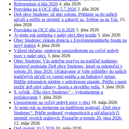
Referendum 4.júla 2026
4. júla 2026
Pozvánka na 4 OCZ dňa 5.7.2026
2. júla 2026
Deň obce Studenec už túto sobotu. Prihláste sa do našich
súťaží a príďte sa stretnúť a zabaviť sa. Tešíme sa na Vás.
15.
júna 2026
Pozvánka na OCZ dňa 11.6.2026
5. júna 2026
Aj tento rok prebieha v našej obci zber textilu
5. júna 2026
Obec Studenec získala dotáciu z Environmentálneho fondu na
nový traktor
4. júna 2026
Vážení občania, opätovne upozorňujeme na voľný pohyb
psov v našej obci.
3. júna 2026
Obec Studenec Vás srdečne pozýva na tradičné kultúrno-
športové podujatie Deň obce Studenec, ktoré sa uskutoční v
sobotu 20. júna 2026. Očakávame aj Vaše prihlášky do našich
tradičných súťaží vo varení gulášu a na futbalový turnaj.
Bližšie informácie nájdete v priloženom plagáte. Príďte s nami
prežiť deň plný zábavy, športu a skvelého jedla.
3. júna 2026
9. ročník „Dňa obce Studenec“ – vyhodnotenie a
poďakovanie
1. júna 2026
Upozornenie na voľný pohyb psov v obci
19. mája 2026
Aj tento rok sa stretneme na tradičnom podujatí „Deň obce
Studenec“. Príďte podporiť vystupujúcich a súťažiacich či
stretnúť svojich známych. Poznačte si termín 20. júna 2026.
12. mája 2026
Deň matiek 10.5.2026
10. mája 2026