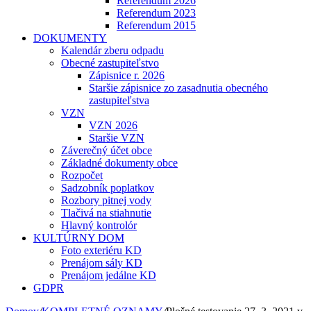
Referendum 2026
Referendum 2023
Referendum 2015
DOKUMENTY
Kalendár zberu odpadu
Obecné zastupiteľstvo
Zápisnice r. 2026
Staršie zápisnice zo zasadnutia obecného
zastupiteľstva
VZN
VZN 2026
Staršie VZN
Záverečný účet obce
Základné dokumenty obce
Rozpočet
Sadzobník poplatkov
Rozbory pitnej vody
Tlačivá na stiahnutie
Hlavný kontrolór
KULTÚRNY DOM
Foto exteriéru KD
Prenájom sály KD
Prenájom jedálne KD
GDPR