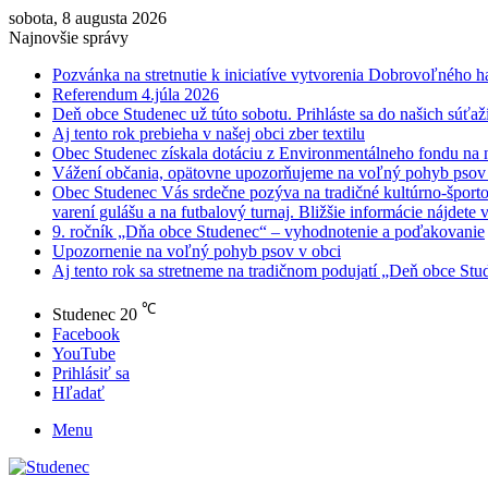
sobota, 8 augusta 2026
Najnovšie správy
Pozvánka na stretnutie k iniciatíve vytvorenia Dobrovoľného h
Referendum 4.júla 2026
Deň obce Studenec už túto sobotu. Prihláste sa do našich súťaží
Aj tento rok prebieha v našej obci zber textilu
Obec Studenec získala dotáciu z Environmentálneho fondu na n
Vážení občania, opätovne upozorňujeme na voľný pohyb psov v
Obec Studenec Vás srdečne pozýva na tradičné kultúrno-športo
varení gulášu a na futbalový turnaj. Bližšie informácie nájdete 
9. ročník „Dňa obce Studenec“ – vyhodnotenie a poďakovanie
Upozornenie na voľný pohyb psov v obci
Aj tento rok sa stretneme na tradičnom podujatí „Deň obce Stud
℃
Studenec
20
Facebook
YouTube
Prihlásiť sa
Hľadať
Menu