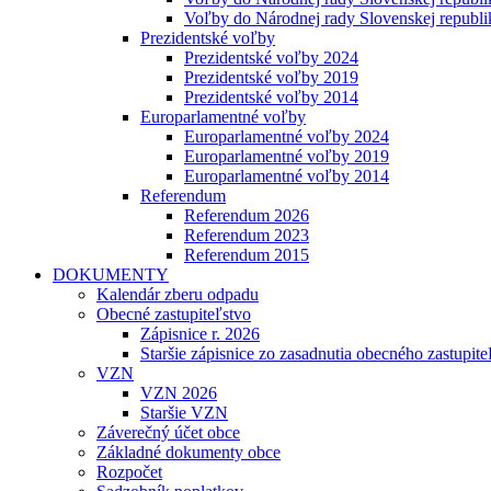
Voľby do Národnej rady Slovenskej republ
Prezidentské voľby
Prezidentské voľby 2024
Prezidentské voľby 2019
Prezidentské voľby 2014
Europarlamentné voľby
Europarlamentné voľby 2024
Europarlamentné voľby 2019
Europarlamentné voľby 2014
Referendum
Referendum 2026
Referendum 2023
Referendum 2015
DOKUMENTY
Kalendár zberu odpadu
Obecné zastupiteľstvo
Zápisnice r. 2026
Staršie zápisnice zo zasadnutia obecného zastupite
VZN
VZN 2026
Staršie VZN
Záverečný účet obce
Základné dokumenty obce
Rozpočet