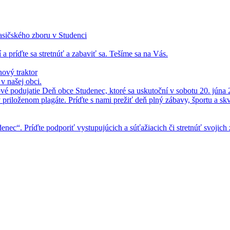
asičského zboru v Studenci
 a príďte sa stretnúť a zabaviť sa. Tešíme sa na Vás.
ový traktor
 našej obci.
vé podujatie Deň obce Studenec, ktoré sa uskutoční v sobotu 20. júna 
v priloženom plagáte. Príďte s nami prežiť deň plný zábavy, športu a skv
enec“. Príďte podporiť vystupujúcich a súťažiacich či stretnúť svojich