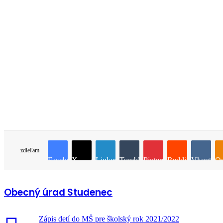
zdieľam
Facebook
X
LinkedIn
Tumblr
Pinterest
Reddit
Vkontakt
Od
Obecný úrad Studenec
Zápis detí do MŠ pre školský rok 2021/2022