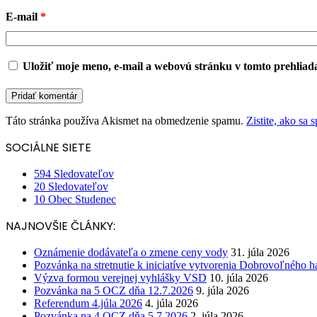
E-mail
*
Uložiť moje meno, e-mail a webovú stránku v tomto prehliad
Táto stránka používa Akismet na obmedzenie spamu.
Zistite, ako sa
SOCIÁLNE SIETE
594
Sledovateľov
20
Sledovateľov
10
Obec Studenec
NAJNOVŠIE ČLÁNKY:
Oznámenie dodávateľa o zmene ceny vody
31. júla 2026
Pozvánka na stretnutie k iniciatíve vytvorenia Dobrovoľného h
Výzva formou verejnej vyhlášky VSD
10. júla 2026
Pozvánka na 5 OCZ dňa 12.7.2026
9. júla 2026
Referendum 4.júla 2026
4. júla 2026
Pozvánka na 4 OCZ dňa 5.7.2026
2. júla 2026