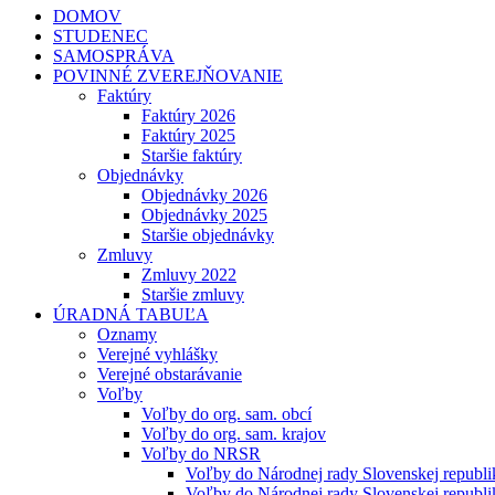
DOMOV
STUDENEC
SAMOSPRÁVA
POVINNÉ ZVEREJŇOVANIE
Faktúry
Faktúry 2026
Faktúry 2025
Staršie faktúry
Objednávky
Objednávky 2026
Objednávky 2025
Staršie objednávky
Zmluvy
Zmluvy 2022
Staršie zmluvy
ÚRADNÁ TABUĽA
Oznamy
Verejné vyhlášky
Verejné obstarávanie
Voľby
Voľby do org. sam. obcí
Voľby do org. sam. krajov
Voľby do NRSR
Voľby do Národnej rady Slovenskej republ
Voľby do Národnej rady Slovenskej republ