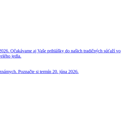
2026. Očakávame aj Vaše prihlášky do našich tradičných súťaží vo
elého jedla.
 známych. Poznačte si termín 20. júna 2026.