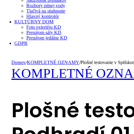
Sadzobník poplatkov
Rozbory pitnej vody
Tlačivá na stiahnutie
Hlavný kontrolór
KULTÚRNY DOM
Foto exteriéru KD
Prenájom sály KD
Prenájom jedálne KD
GDPR
Domov
/
KOMPLETNÉ OZNAMY
/
Plošné testovanie v Spišsk
KOMPLETNÉ OZN
Plošné test