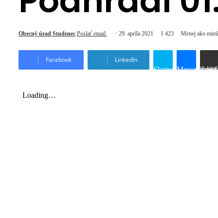
Podhradí 01
Obecný úrad Studenec
Poslať email
29. apríla 2021
1 423
Menej ako minú
Facebook
LinkedIn
Skype
Messenger
Zdieľať prostredníctvom e-mailu