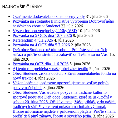
NAJNOVŠIE ČLÁNKY:
Oznámenie dodávateľa o zmene ceny vody
31. júla 2026
Pozvánka na stretnutie k iniciatíve vytvorenia Dobrovoľného
hasičského zboru v Studenci
22. júla 2026
Výzva formou verejnej vyhlášky VSD
10. júla 2026
Pozvánka na 5 OCZ dňa 12.7.2026
9. júla 2026
Referendum 4.júla 2026
4. júla 2026
Pozvánka na 4 OCZ dňa 5.7.2026
2. júla 2026
Deň obce Studenec už túto sobotu. Prihláste sa do našich
súťaží a príďte sa stretnúť a zabaviť sa. Tešíme sa na Vás.
15.
júna 2026
Pozvánka na OCZ dňa 11.6.2026
5. júna 2026
Aj tento rok prebieha v našej obci zber textilu
5. júna 2026
Obec Studenec získala dotáciu z Environmentálneho fondu na
nový traktor
4. júna 2026
Vážení občania, opätovne upozorňujeme na voľný pohyb
psov v našej obci.
3. júna 2026
Obec Studenec Vás srdečne pozýva na tradičné kultúrno-
športové podujatie Deň obce Studenec, ktoré sa uskutoční v
sobotu 20. júna 2026. Očakávame aj Vaše prihlášky do našich
tradičných súťaží vo varení gulášu a na futbalový turnaj.
Bližšie informácie nájdete v priloženom plagáte. Príďte s nami
prežiť deň plný zábavy, športu a skvelého jedla.
3. júna 2026