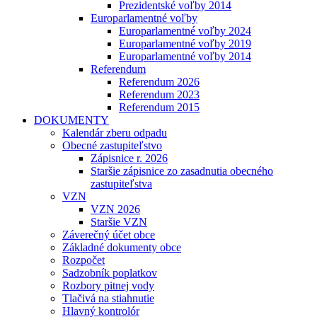
Prezidentské voľby 2014
Europarlamentné voľby
Europarlamentné voľby 2024
Europarlamentné voľby 2019
Europarlamentné voľby 2014
Referendum
Referendum 2026
Referendum 2023
Referendum 2015
DOKUMENTY
Kalendár zberu odpadu
Obecné zastupiteľstvo
Zápisnice r. 2026
Staršie zápisnice zo zasadnutia obecného
zastupiteľstva
VZN
VZN 2026
Staršie VZN
Záverečný účet obce
Základné dokumenty obce
Rozpočet
Sadzobník poplatkov
Rozbory pitnej vody
Tlačivá na stiahnutie
Hlavný kontrolór