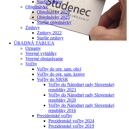
Staršie faktúry
Objednávky
Objednávky 2026
Objednávky 2025
Staršie objednávky
Zmluvy
Zmluvy 2022
Staršie zmluvy
ÚRADNÁ TABUĽA
Oznamy
Verejné vyhlášky
Verejné obstarávanie
Voľby
Voľby do org. sam. obcí
Voľby do org. sam. krajov
Voľby do NRSR
Voľby do Národnej rady Slovenskej
republiky 2023
Voľby do Národnej rady Slovenskej
republiky 2020
Voľby do Národnej rady Slovenskej
republiky 2016
Prezidentské voľby
Prezidentské voľby 2024
Prezidentské voľby 2019