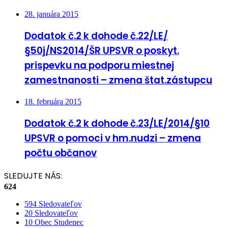
28. januára 2015
Dodatok č.2 k dohode č.22/LE/
§50j/NS2014/ŠR UPSVR o poskyt.
prispevku na podporu miestnej
zamestnanosti – zmena štat.zástupcu
18. februára 2015
Dodatok č.2 k dohode č.23/LE/2014/§10
UPSVR o pomoci v hm.nudzi – zmena
počtu občanov
SLEDUJTE NÁS:
624
594
Sledovateľov
20
Sledovateľov
10
Obec Studenec