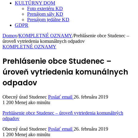
KULTÚRNY DOM
Foto exteriéru KD
Prenájom sály KD
Prenájom jedálne KD
GDPR
Domov
/
KOMPLETNÉ OZNAMY
/
Prehlásenie obce Studenec –
úroveň vytriedenia komunálnych odpadov
KOMPLETNÉ OZNAMY
Prehlásenie obce Studenec –
úroveň vytriedenia komunálnych
odpadov
Obecný úrad Studenec
Poslať email
26. februára 2019
1 200
Menej ako minútu
Prehlásenie obce Studenec – úroveň vytriedenia komunálných
odpadov
Obecný úrad Studenec
Poslať email
26. februára 2019
1 200
Menej ako minútu