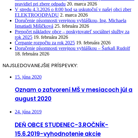
pravidiel pri zbere odpadu
20. marca 2026
V stredu 4.3.2026 o 8:00 hod sa uskutoční v našej obci zber
ELEKTROODPADU
2. marca 2026
Doručenie písomnosti verejnou vyhláškou- Ing. Michaela
Ignatiadi Mišičková
25. februára 2026
Prepočet nákladov obce – poskytovateľ sociálnej služby za
rok 2025
19. februára 2026
Čerpanie rozpočtu za rok 2025
19. februára 2026
Doručenie písomnosti verejnou vyhláškou – Šarkaň Rudolf
18. februára 2026
NAJSLEDOVANEJŠIE PRÍSPEVKY:
15. júna 2020
Oznam o zatvorení MŠ v mesiacoch júl a
august 2020
24. júna 2019
DEŇ OBCE STUDENEC-3.ROČNÍK-
15.6.2019-vyhodnotenie akcie