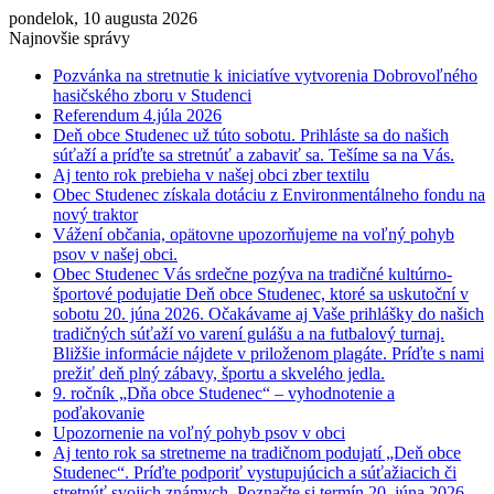
pondelok, 10 augusta 2026
Najnovšie správy
Pozvánka na stretnutie k iniciatíve vytvorenia Dobrovoľného
hasičského zboru v Studenci
Referendum 4.júla 2026
Deň obce Studenec už túto sobotu. Prihláste sa do našich
súťaží a príďte sa stretnúť a zabaviť sa. Tešíme sa na Vás.
Aj tento rok prebieha v našej obci zber textilu
Obec Studenec získala dotáciu z Environmentálneho fondu na
nový traktor
Vážení občania, opätovne upozorňujeme na voľný pohyb
psov v našej obci.
Obec Studenec Vás srdečne pozýva na tradičné kultúrno-
športové podujatie Deň obce Studenec, ktoré sa uskutoční v
sobotu 20. júna 2026. Očakávame aj Vaše prihlášky do našich
tradičných súťaží vo varení gulášu a na futbalový turnaj.
Bližšie informácie nájdete v priloženom plagáte. Príďte s nami
prežiť deň plný zábavy, športu a skvelého jedla.
9. ročník „Dňa obce Studenec“ – vyhodnotenie a
poďakovanie
Upozornenie na voľný pohyb psov v obci
Aj tento rok sa stretneme na tradičnom podujatí „Deň obce
Studenec“. Príďte podporiť vystupujúcich a súťažiacich či
stretnúť svojich známych. Poznačte si termín 20. júna 2026.