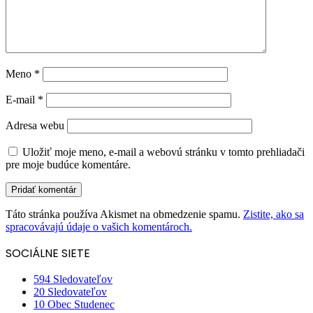
Meno
*
E-mail
*
Adresa webu
Uložiť moje meno, e-mail a webovú stránku v tomto prehliadači
pre moje budúce komentáre.
Táto stránka používa Akismet na obmedzenie spamu.
Zistite, ako sa
spracovávajú údaje o vašich komentároch.
SOCIÁLNE SIETE
594
Sledovateľov
20
Sledovateľov
10
Obec Studenec