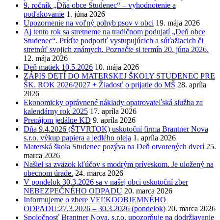
9. ročník „Dňa obce Studenec“ – vyhodnotenie a
poďakovanie
1. júna 2026
Upozornenie na voľný pohyb psov v obci
19. mája 2026
Aj tento rok sa stretneme na tradičnom podujatí „Deň obce
Studenec“. Príďte podporiť vystupujúcich a súťažiacich či
stretnúť svojich známych. Poznačte si termín 20. júna 2026.
12. mája 2026
Deň matiek 10.5.2026
10. mája 2026
ZÁPIS DETÍ DO MATERSKEJ ŠKOLY STUDENEC PRE
ŠK. ROK 2026/2027 + Žiadosť o prijatie do MŠ
28. apríla
2026
Ekonomicky oprávnené náklady opatrovateľská služba za
kalendárny rok 2025
17. apríla 2026
Prenájom jedálne KD
9. apríla 2026
Dňa 9.4.2026 (ŠTVRTOK) uskutoční firma Brantner Nova
s.r.o. výkup papiera a jedlého oleja
1. apríla 2026
Materská škola Studenec pozýva na Deň otvorených dverí
25.
marca 2026
Našiel sa zväzok kľúčov s modrým príveskom. Je uložený na
obecnom úrade.
24. marca 2026
V pondelok 30.3.2026 sa v našej obci uskutoční zber
NEBEZPEČNÉHO ODPADU
20. marca 2026
Informujeme o zbere VEĽKOOBJEMNÉHO
ODPADU:27.3.2026 – 30.3.2026 (pondelok)
20. marca 2026
Spoločnosť Brantner Nova, s.r.o. upozorňuje na dodržiavanie