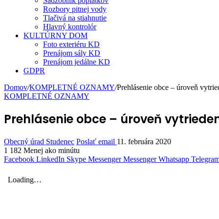
Sadzobník poplatkov
Rozbory pitnej vody
Tlačivá na stiahnutie
Hlavný kontrolór
KULTÚRNY DOM
Foto exteriéru KD
Prenájom sály KD
Prenájom jedálne KD
GDPR
Domov
/
KOMPLETNÉ OZNAMY
/
Prehlásenie obce – úroveň vytri
KOMPLETNÉ OZNAMY
Prehlásenie obce – úroveň vytriede
Obecný úrad Studenec
Poslať email
11. februára 2020
1 182
Menej ako minútu
Facebook
LinkedIn
Skype
Messenger
Messenger
Whatsapp
Telegra