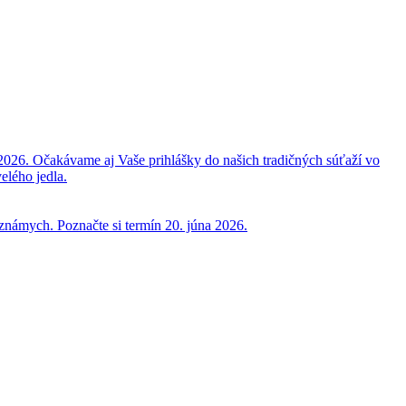
2026. Očakávame aj Vaše prihlášky do našich tradičných súťaží vo
elého jedla.
 známych. Poznačte si termín 20. júna 2026.