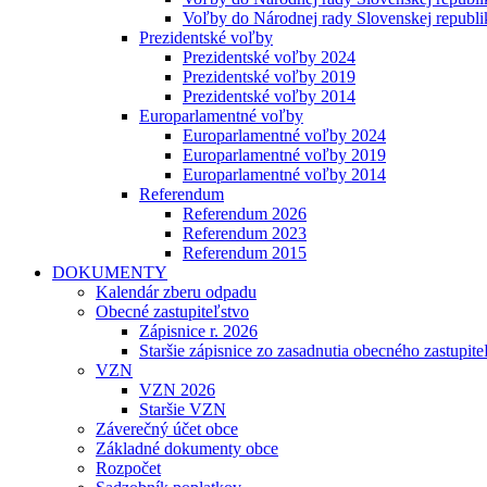
Voľby do Národnej rady Slovenskej republ
Prezidentské voľby
Prezidentské voľby 2024
Prezidentské voľby 2019
Prezidentské voľby 2014
Europarlamentné voľby
Europarlamentné voľby 2024
Europarlamentné voľby 2019
Europarlamentné voľby 2014
Referendum
Referendum 2026
Referendum 2023
Referendum 2015
DOKUMENTY
Kalendár zberu odpadu
Obecné zastupiteľstvo
Zápisnice r. 2026
Staršie zápisnice zo zasadnutia obecného zastupite
VZN
VZN 2026
Staršie VZN
Záverečný účet obce
Základné dokumenty obce
Rozpočet