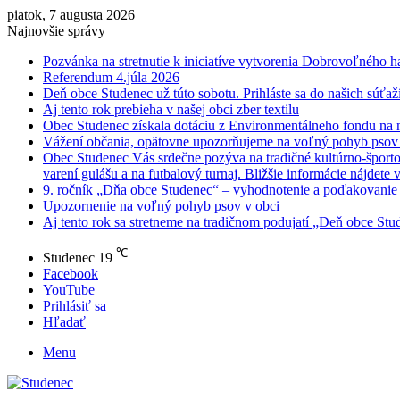
piatok, 7 augusta 2026
Najnovšie správy
Pozvánka na stretnutie k iniciatíve vytvorenia Dobrovoľného h
Referendum 4.júla 2026
Deň obce Studenec už túto sobotu. Prihláste sa do našich súťaží
Aj tento rok prebieha v našej obci zber textilu
Obec Studenec získala dotáciu z Environmentálneho fondu na n
Vážení občania, opätovne upozorňujeme na voľný pohyb psov v
Obec Studenec Vás srdečne pozýva na tradičné kultúrno-športo
varení gulášu a na futbalový turnaj. Bližšie informácie nájdete 
9. ročník „Dňa obce Studenec“ – vyhodnotenie a poďakovanie
Upozornenie na voľný pohyb psov v obci
Aj tento rok sa stretneme na tradičnom podujatí „Deň obce Stud
℃
Studenec
19
Facebook
YouTube
Prihlásiť sa
Hľadať
Menu