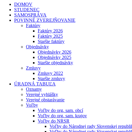
DOMOV
STUDENEC
SAMOSPRÁVA
POVINNÉ ZVEREJŇOVANIE
Faktúry
Faktúry 2026
Faktúry 2025
Staršie faktúry
Objednávky
Objednávky 2026
Objednávky 2025
Staršie objednávky
Zmluvy
Zmluvy 2022
Staršie zmluvy
ÚRADNÁ TABUĽA
Oznamy
Verejné vyhlášky
Verejné obstarávanie
Voľby
Voľby do org. sam. obcí
Voľby do org. sam. krajov
Voľby do NRSR
Voľby do Národnej rady Slovenskej republ
Voľby do Národnej rady Slovenskej republ