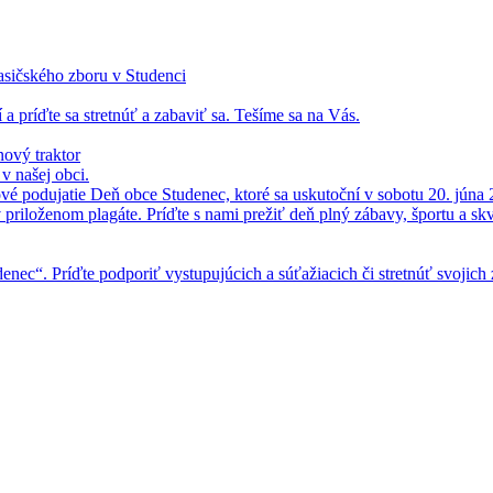
asičského zboru v Studenci
 a príďte sa stretnúť a zabaviť sa. Tešíme sa na Vás.
ový traktor
 našej obci.
vé podujatie Deň obce Studenec, ktoré sa uskutoční v sobotu 20. júna 
v priloženom plagáte. Príďte s nami prežiť deň plný zábavy, športu a skv
enec“. Príďte podporiť vystupujúcich a súťažiacich či stretnúť svojich