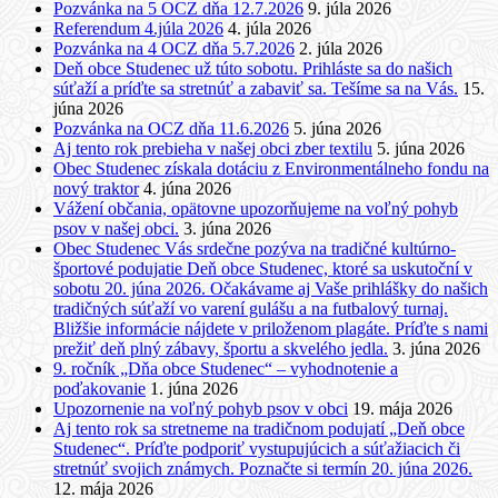
Pozvánka na 5 OCZ dňa 12.7.2026
9. júla 2026
Referendum 4.júla 2026
4. júla 2026
Pozvánka na 4 OCZ dňa 5.7.2026
2. júla 2026
Deň obce Studenec už túto sobotu. Prihláste sa do našich
súťaží a príďte sa stretnúť a zabaviť sa. Tešíme sa na Vás.
15.
júna 2026
Pozvánka na OCZ dňa 11.6.2026
5. júna 2026
Aj tento rok prebieha v našej obci zber textilu
5. júna 2026
Obec Studenec získala dotáciu z Environmentálneho fondu na
nový traktor
4. júna 2026
Vážení občania, opätovne upozorňujeme na voľný pohyb
psov v našej obci.
3. júna 2026
Obec Studenec Vás srdečne pozýva na tradičné kultúrno-
športové podujatie Deň obce Studenec, ktoré sa uskutoční v
sobotu 20. júna 2026. Očakávame aj Vaše prihlášky do našich
tradičných súťaží vo varení gulášu a na futbalový turnaj.
Bližšie informácie nájdete v priloženom plagáte. Príďte s nami
prežiť deň plný zábavy, športu a skvelého jedla.
3. júna 2026
9. ročník „Dňa obce Studenec“ – vyhodnotenie a
poďakovanie
1. júna 2026
Upozornenie na voľný pohyb psov v obci
19. mája 2026
Aj tento rok sa stretneme na tradičnom podujatí „Deň obce
Studenec“. Príďte podporiť vystupujúcich a súťažiacich či
stretnúť svojich známych. Poznačte si termín 20. júna 2026.
12. mája 2026