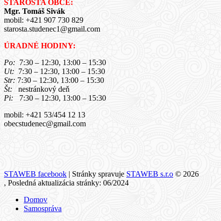
STAROSTA OBCE:
Mgr. Tomáš Sivák
mobil: +421 907 730 829
starosta.studenec1@gmail.com
ÚRADNÉ HODINY:
Po:
7:30 – 12:30, 13:00 – 15:30
Ut:
7:30 – 12:30, 13:00 – 15:30
Str:
7:30 – 12:30, 13:00 – 15:30
Št:
nestránkový deň
Pi:
7:30 – 12:30, 13:00 – 15:30
mobil: +421 53/454 12 13
obecstudenec@gmail.com
STAWEB facebook
| Stránky spravuje
STAWEB s.r.o
© 2026
, Posledná aktualizácia stránky: 06/2024
Domov
Samospráva