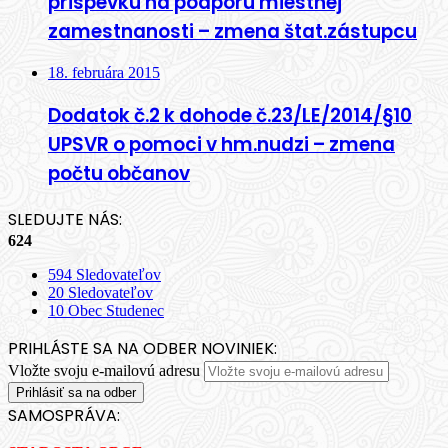
prispevku na podporu miestnej
zamestnanosti – zmena štat.zástupcu
18. februára 2015
Dodatok č.2 k dohode č.23/LE/2014/§10
UPSVR o pomoci v hm.nudzi – zmena
počtu občanov
SLEDUJTE NÁS:
624
594
Sledovateľov
20
Sledovateľov
10
Obec Studenec
PRIHLÁSTE SA NA ODBER NOVINIEK:
Vložte svoju e-mailovú adresu
SAMOSPRÁVA: