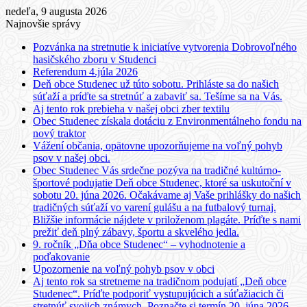
nedeľa, 9 augusta 2026
Najnovšie správy
Pozvánka na stretnutie k iniciatíve vytvorenia Dobrovoľného
hasičského zboru v Studenci
Referendum 4.júla 2026
Deň obce Studenec už túto sobotu. Prihláste sa do našich
súťaží a príďte sa stretnúť a zabaviť sa. Tešíme sa na Vás.
Aj tento rok prebieha v našej obci zber textilu
Obec Studenec získala dotáciu z Environmentálneho fondu na
nový traktor
Vážení občania, opätovne upozorňujeme na voľný pohyb
psov v našej obci.
Obec Studenec Vás srdečne pozýva na tradičné kultúrno-
športové podujatie Deň obce Studenec, ktoré sa uskutoční v
sobotu 20. júna 2026. Očakávame aj Vaše prihlášky do našich
tradičných súťaží vo varení gulášu a na futbalový turnaj.
Bližšie informácie nájdete v priloženom plagáte. Príďte s nami
prežiť deň plný zábavy, športu a skvelého jedla.
9. ročník „Dňa obce Studenec“ – vyhodnotenie a
poďakovanie
Upozornenie na voľný pohyb psov v obci
Aj tento rok sa stretneme na tradičnom podujatí „Deň obce
Studenec“. Príďte podporiť vystupujúcich a súťažiacich či
stretnúť svojich známych. Poznačte si termín 20. júna 2026.