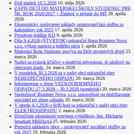
Deň matiek 10.5.2026
10. mája 2026
ZÁPIS DETÍ DO MATERSKEJ ŠKOLY STUDENEC PRE
ŠK. ROK 2026/2027 + Žiadosť o prijatie do MŠ
28. apríla
2026
Ekonomicky oprávnené náklady opatrovateľská služba za
kalendárny rok 2025
17. apríla 2026
Prenájom jedálne KD
9. apríla 2026
Dňa 9.4.2026 (ŠTVRTOK) uskutoční firma Brantner Nova
s.r.o. výkup papiera a jedlého oleja
1. apríla 2026
Materská škola Studenec pozýva na Deň otvorených dverí
25.
marca 2026
Našiel sa zväzok kľúčov s modrým príveskom. Je uložený na
obecnom úrade.
24. marca 2026
V pondelok 30.3.2026 sa v našej obci uskutoční zber
NEBEZPEČNÉHO ODPADU
20. marca 2026
Informujeme o zbere VEĽKOOBJEMNÉHO
ODPADU:27.3.2026 – 30.3.2026 (pondelok)
20. marca 2026
Spoločnosť Brantner Nova, s.r.o. upozorňuje na dodržiavanie
pravidiel pri zbere odpadu
20. marca 2026
V stredu 4.3.2026 o 8:00 hod sa uskutoční v našej obci zber
ELEKTROODPADU
2. marca 2026
Doručenie písomnosti verejnou vyhláškou- Ing. Michaela
Ignatiadi Mišičková
25. februára 2026
Prepočet nákladov obce – poskytovateľ sociálnej služby za
rok 2025
19. februára 2026