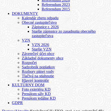
Referendum 2026
Referendum 2023
Referendum 2015
DOKUMENTY
Kalendár zberu odpadu
Obecné zastupiteľstvo
Zápisnice r. 2026
Staršie zápisnice zo zasadnutia obecného
zastupiteľstva
VZN
VZN 2026
Staršie VZN
Záverečný účet obce
Základné dokumenty obce
Rozpočet
Sadzobník poplatkov
Rozbory pitnej vody
Tlačivá na stiahnutie
Hlavný kontrolór
KULTÚRNY DOM
Foto exteriéru KD
Prenájom sály KD
Prenájom jedálne KD
GDPR