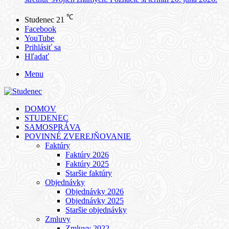
℃
Studenec
21
Facebook
YouTube
Prihlásiť sa
Hľadať
Menu
DOMOV
STUDENEC
SAMOSPRÁVA
POVINNÉ ZVEREJŇOVANIE
Faktúry
Faktúry 2026
Faktúry 2025
Staršie faktúry
Objednávky
Objednávky 2026
Objednávky 2025
Staršie objednávky
Zmluvy
Zmluvy 2022