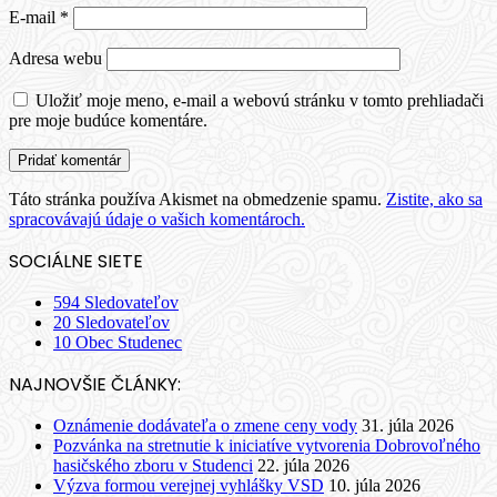
E-mail
*
Adresa webu
Uložiť moje meno, e-mail a webovú stránku v tomto prehliadači
pre moje budúce komentáre.
Táto stránka používa Akismet na obmedzenie spamu.
Zistite, ako sa
spracovávajú údaje o vašich komentároch.
SOCIÁLNE SIETE
594
Sledovateľov
20
Sledovateľov
10
Obec Studenec
NAJNOVŠIE ČLÁNKY:
Oznámenie dodávateľa o zmene ceny vody
31. júla 2026
Pozvánka na stretnutie k iniciatíve vytvorenia Dobrovoľného
hasičského zboru v Studenci
22. júla 2026
Výzva formou verejnej vyhlášky VSD
10. júla 2026