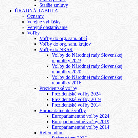
Staršie zmluvy
ÚRADNÁ TABUĽA
Oznamy
Verejné vyhlášky
Verejné obstarávanie
Voľby
Voľby do org. sam. obcí
Voľby do org. sam. krajov
Voľby do NRSR
Voľby do Národnej rady Slovenskej
republiky 2023
Voľby do Národnej rady Slovenskej
republiky 2020
Voľby do Národnej rady Slovenskej
republiky 2016
Prezidentské voľby
Prezidentské voľby 2024
Prezidentské voľby 2019
Prezidentské voľby 2014
Europarlamentné voľby
Europarlamentné voľby 2024
Europarlamentné voľby 2019
Europarlamentné voľby 2014
Referendum