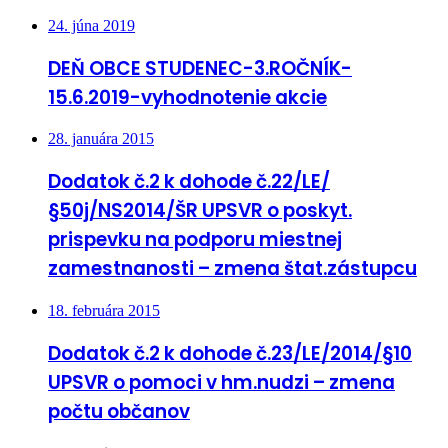
24. júna 2019
DEŇ OBCE STUDENEC-3.ROČNÍK-
15.6.2019-vyhodnotenie akcie
28. januára 2015
Dodatok č.2 k dohode č.22/LE/
§50j/NS2014/ŠR UPSVR o poskyt.
prispevku na podporu miestnej
zamestnanosti – zmena štat.zástupcu
18. februára 2015
Dodatok č.2 k dohode č.23/LE/2014/§10
UPSVR o pomoci v hm.nudzi – zmena
počtu občanov