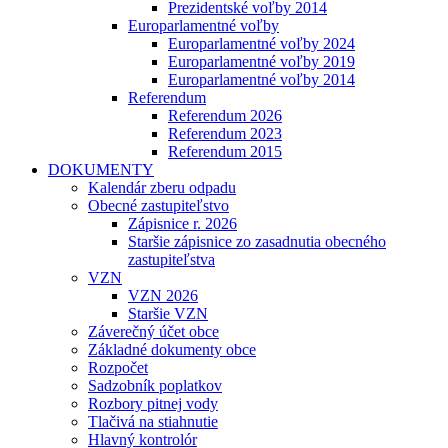
Prezidentské voľby 2014
Europarlamentné voľby
Europarlamentné voľby 2024
Europarlamentné voľby 2019
Europarlamentné voľby 2014
Referendum
Referendum 2026
Referendum 2023
Referendum 2015
DOKUMENTY
Kalendár zberu odpadu
Obecné zastupiteľstvo
Zápisnice r. 2026
Staršie zápisnice zo zasadnutia obecného
zastupiteľstva
VZN
VZN 2026
Staršie VZN
Záverečný účet obce
Základné dokumenty obce
Rozpočet
Sadzobník poplatkov
Rozbory pitnej vody
Tlačivá na stiahnutie
Hlavný kontrolór