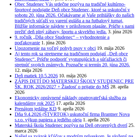
Obec Studenec Vás srdečne pozýva na tradičné kultúrno-
športové podujatie Deň obce Studenec, ktoré sa uskutoční v
sobotu 20. júna 2026. Očakávame aj Vaše prihlášky do našich
tradičných súťaží vo varení gulášu a na futbalový turnaj.
Bližšie informácie nájdete v priloženom plagáte. Príďte s nami
prežiť deň plný zábavy, športu a skvelého jedla.
3. júna 2026
9. ročník „Dňa obce Studenec“ – vyhodnotenie a
poďakovanie
1. júna 2026
Upozornenie na voľný pohyb psov v obci
19. mája 2026
Aj tento rok sa stretneme na tradičnom podujatí „Deň obce
Studenec“. Príďte podporiť vystupujúcich a súťažiacich či
stretnúť svojich známych. Poznačte si termín 20. júna 2026.
12. mája 2026
Deň matiek 10.5.2026
10. mája 2026
ZÁPIS DETÍ DO MATERSKEJ ŠKOLY STUDENEC PRE
ŠK. ROK 2026/2027 + Žiadosť o prijatie do MŠ
28. apríla
2026
Ekonomicky oprávnené náklady opatrovateľská služba za
kalendárny rok 2025
17. apríla 2026
Prenájom jedálne KD
9. apríla 2026
Dňa 9.4.2026 (ŠTVRTOK) uskutoční firma Brantner Nova
s.r.o. výkup papiera a jedlého oleja
1. apríla 2026
Materská škola Studenec pozýva na Deň otvorených dverí
25.
marca 2026
Našiel sa zväzok kľúčov s modrým príveskom. Je uložený na