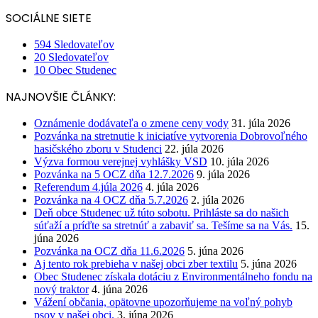
SOCIÁLNE SIETE
594
Sledovateľov
20
Sledovateľov
10
Obec Studenec
NAJNOVŠIE ČLÁNKY:
Oznámenie dodávateľa o zmene ceny vody
31. júla 2026
Pozvánka na stretnutie k iniciatíve vytvorenia Dobrovoľného
hasičského zboru v Studenci
22. júla 2026
Výzva formou verejnej vyhlášky VSD
10. júla 2026
Pozvánka na 5 OCZ dňa 12.7.2026
9. júla 2026
Referendum 4.júla 2026
4. júla 2026
Pozvánka na 4 OCZ dňa 5.7.2026
2. júla 2026
Deň obce Studenec už túto sobotu. Prihláste sa do našich
súťaží a príďte sa stretnúť a zabaviť sa. Tešíme sa na Vás.
15.
júna 2026
Pozvánka na OCZ dňa 11.6.2026
5. júna 2026
Aj tento rok prebieha v našej obci zber textilu
5. júna 2026
Obec Studenec získala dotáciu z Environmentálneho fondu na
nový traktor
4. júna 2026
Vážení občania, opätovne upozorňujeme na voľný pohyb
psov v našej obci.
3. júna 2026