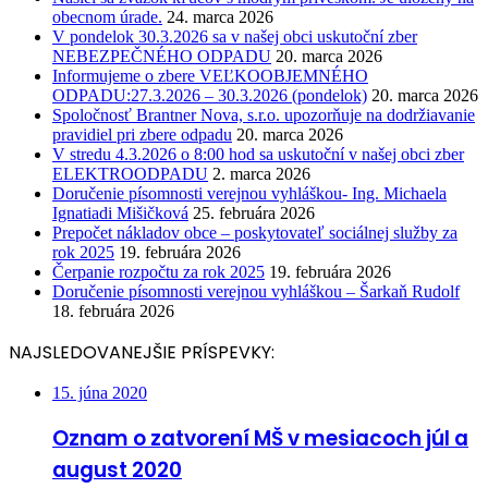
obecnom úrade.
24. marca 2026
V pondelok 30.3.2026 sa v našej obci uskutoční zber
NEBEZPEČNÉHO ODPADU
20. marca 2026
Informujeme o zbere VEĽKOOBJEMNÉHO
ODPADU:27.3.2026 – 30.3.2026 (pondelok)
20. marca 2026
Spoločnosť Brantner Nova, s.r.o. upozorňuje na dodržiavanie
pravidiel pri zbere odpadu
20. marca 2026
V stredu 4.3.2026 o 8:00 hod sa uskutoční v našej obci zber
ELEKTROODPADU
2. marca 2026
Doručenie písomnosti verejnou vyhláškou- Ing. Michaela
Ignatiadi Mišičková
25. februára 2026
Prepočet nákladov obce – poskytovateľ sociálnej služby za
rok 2025
19. februára 2026
Čerpanie rozpočtu za rok 2025
19. februára 2026
Doručenie písomnosti verejnou vyhláškou – Šarkaň Rudolf
18. februára 2026
NAJSLEDOVANEJŠIE PRÍSPEVKY:
15. júna 2020
Oznam o zatvorení MŠ v mesiacoch júl a
august 2020