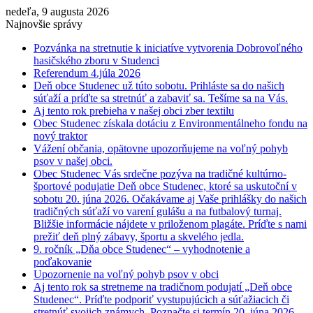
nedeľa, 9 augusta 2026
Najnovšie správy
Pozvánka na stretnutie k iniciatíve vytvorenia Dobrovoľného
hasičského zboru v Studenci
Referendum 4.júla 2026
Deň obce Studenec už túto sobotu. Prihláste sa do našich
súťaží a príďte sa stretnúť a zabaviť sa. Tešíme sa na Vás.
Aj tento rok prebieha v našej obci zber textilu
Obec Studenec získala dotáciu z Environmentálneho fondu na
nový traktor
Vážení občania, opätovne upozorňujeme na voľný pohyb
psov v našej obci.
Obec Studenec Vás srdečne pozýva na tradičné kultúrno-
športové podujatie Deň obce Studenec, ktoré sa uskutoční v
sobotu 20. júna 2026. Očakávame aj Vaše prihlášky do našich
tradičných súťaží vo varení gulášu a na futbalový turnaj.
Bližšie informácie nájdete v priloženom plagáte. Príďte s nami
prežiť deň plný zábavy, športu a skvelého jedla.
9. ročník „Dňa obce Studenec“ – vyhodnotenie a
poďakovanie
Upozornenie na voľný pohyb psov v obci
Aj tento rok sa stretneme na tradičnom podujatí „Deň obce
Studenec“. Príďte podporiť vystupujúcich a súťažiacich či
stretnúť svojich známych. Poznačte si termín 20. júna 2026.