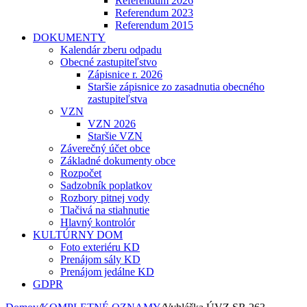
Referendum 2026
Referendum 2023
Referendum 2015
DOKUMENTY
Kalendár zberu odpadu
Obecné zastupiteľstvo
Zápisnice r. 2026
Staršie zápisnice zo zasadnutia obecného
zastupiteľstva
VZN
VZN 2026
Staršie VZN
Záverečný účet obce
Základné dokumenty obce
Rozpočet
Sadzobník poplatkov
Rozbory pitnej vody
Tlačivá na stiahnutie
Hlavný kontrolór
KULTÚRNY DOM
Foto exteriéru KD
Prenájom sály KD
Prenájom jedálne KD
GDPR