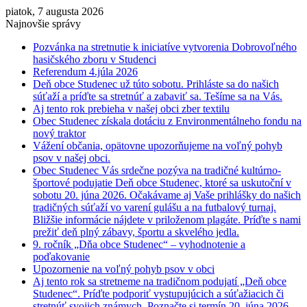
piatok, 7 augusta 2026
Najnovšie správy
Pozvánka na stretnutie k iniciatíve vytvorenia Dobrovoľného
hasičského zboru v Studenci
Referendum 4.júla 2026
Deň obce Studenec už túto sobotu. Prihláste sa do našich
súťaží a príďte sa stretnúť a zabaviť sa. Tešíme sa na Vás.
Aj tento rok prebieha v našej obci zber textilu
Obec Studenec získala dotáciu z Environmentálneho fondu na
nový traktor
Vážení občania, opätovne upozorňujeme na voľný pohyb
psov v našej obci.
Obec Studenec Vás srdečne pozýva na tradičné kultúrno-
športové podujatie Deň obce Studenec, ktoré sa uskutoční v
sobotu 20. júna 2026. Očakávame aj Vaše prihlášky do našich
tradičných súťaží vo varení gulášu a na futbalový turnaj.
Bližšie informácie nájdete v priloženom plagáte. Príďte s nami
prežiť deň plný zábavy, športu a skvelého jedla.
9. ročník „Dňa obce Studenec“ – vyhodnotenie a
poďakovanie
Upozornenie na voľný pohyb psov v obci
Aj tento rok sa stretneme na tradičnom podujatí „Deň obce
Studenec“. Príďte podporiť vystupujúcich a súťažiacich či
stretnúť svojich známych. Poznačte si termín 20. júna 2026.