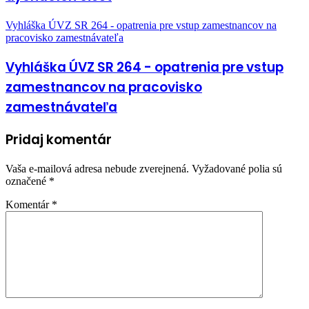
Vyhláška ÚVZ SR 264 - opatrenia pre vstup zamestnancov na
pracovisko zamestnávateľa
Vyhláška ÚVZ SR 264 - opatrenia pre vstup
zamestnancov na pracovisko
zamestnávateľa
Pridaj komentár
Vaša e-mailová adresa nebude zverejnená.
Vyžadované polia sú
označené
*
Komentár
*