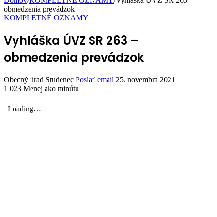
Domov
/
KOMPLETNÉ OZNAMY
/
Vyhláška ÚVZ SR 263 –
obmedzenia prevádzok
KOMPLETNÉ OZNAMY
Vyhláška ÚVZ SR 263 –
obmedzenia prevádzok
Obecný úrad Studenec
Poslať email
25. novembra 2021
1 023
Menej ako minútu