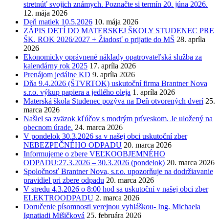
stretnúť svojich známych. Poznačte si termín 20. júna 2026.
12. mája 2026
Deň matiek 10.5.2026
10. mája 2026
ZÁPIS DETÍ DO MATERSKEJ ŠKOLY STUDENEC PRE
ŠK. ROK 2026/2027 + Žiadosť o prijatie do MŠ
28. apríla
2026
Ekonomicky oprávnené náklady opatrovateľská služba za
kalendárny rok 2025
17. apríla 2026
Prenájom jedálne KD
9. apríla 2026
Dňa 9.4.2026 (ŠTVRTOK) uskutoční firma Brantner Nova
s.r.o. výkup papiera a jedlého oleja
1. apríla 2026
Materská škola Studenec pozýva na Deň otvorených dverí
25.
marca 2026
Našiel sa zväzok kľúčov s modrým príveskom. Je uložený na
obecnom úrade.
24. marca 2026
V pondelok 30.3.2026 sa v našej obci uskutoční zber
NEBEZPEČNÉHO ODPADU
20. marca 2026
Informujeme o zbere VEĽKOOBJEMNÉHO
ODPADU:27.3.2026 – 30.3.2026 (pondelok)
20. marca 2026
Spoločnosť Brantner Nova, s.r.o. upozorňuje na dodržiavanie
pravidiel pri zbere odpadu
20. marca 2026
V stredu 4.3.2026 o 8:00 hod sa uskutoční v našej obci zber
ELEKTROODPADU
2. marca 2026
Doručenie písomnosti verejnou vyhláškou- Ing. Michaela
Ignatiadi Mišičková
25. februára 2026