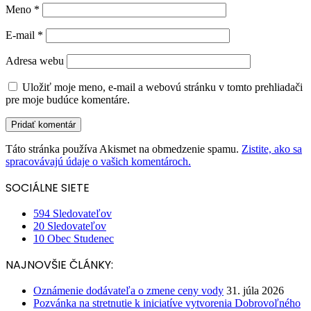
Meno
*
E-mail
*
Adresa webu
Uložiť moje meno, e-mail a webovú stránku v tomto prehliadači
pre moje budúce komentáre.
Táto stránka používa Akismet na obmedzenie spamu.
Zistite, ako sa
spracovávajú údaje o vašich komentároch.
SOCIÁLNE SIETE
594
Sledovateľov
20
Sledovateľov
10
Obec Studenec
NAJNOVŠIE ČLÁNKY:
Oznámenie dodávateľa o zmene ceny vody
31. júla 2026
Pozvánka na stretnutie k iniciatíve vytvorenia Dobrovoľného