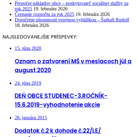
Prepočet nákladov obce – poskytovateľ sociálnej služby za
rok 2025
19. februára 2026
Čerpanie rozpočtu za rok 2025
19. februára 2026
Doručenie písomnosti verejnou vyhláškou – Šarkaň Rudolf
18. februára 2026
NAJSLEDOVANEJŠIE PRÍSPEVKY:
15. júna 2020
Oznam o zatvorení MŠ v mesiacoch júl a
august 2020
24. júna 2019
DEŇ OBCE STUDENEC-3.ROČNÍK-
15.6.2019-vyhodnotenie akcie
28. januára 2015
Dodatok č.2 k dohode č.22/LE/