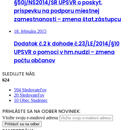
§50j/NS2014/ŠR UPSVR o poskyt.
prispevku na podporu miestnej
zamestnanosti – zmena štat.zástupcu
18. februára 2015
Dodatok č.2 k dohode č.23/LE/2014/§10
UPSVR o pomoci v hm.nudzi – zmena
počtu občanov
SLEDUJTE NÁS:
624
594
Sledovateľov
20
Sledovateľov
10
Obec Studenec
PRIHLÁSTE SA NA ODBER NOVINIEK:
Vložte svoju e-mailovú adresu