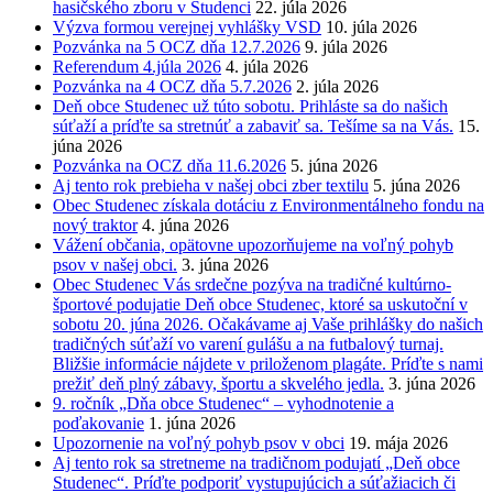
hasičského zboru v Studenci
22. júla 2026
Výzva formou verejnej vyhlášky VSD
10. júla 2026
Pozvánka na 5 OCZ dňa 12.7.2026
9. júla 2026
Referendum 4.júla 2026
4. júla 2026
Pozvánka na 4 OCZ dňa 5.7.2026
2. júla 2026
Deň obce Studenec už túto sobotu. Prihláste sa do našich
súťaží a príďte sa stretnúť a zabaviť sa. Tešíme sa na Vás.
15.
júna 2026
Pozvánka na OCZ dňa 11.6.2026
5. júna 2026
Aj tento rok prebieha v našej obci zber textilu
5. júna 2026
Obec Studenec získala dotáciu z Environmentálneho fondu na
nový traktor
4. júna 2026
Vážení občania, opätovne upozorňujeme na voľný pohyb
psov v našej obci.
3. júna 2026
Obec Studenec Vás srdečne pozýva na tradičné kultúrno-
športové podujatie Deň obce Studenec, ktoré sa uskutoční v
sobotu 20. júna 2026. Očakávame aj Vaše prihlášky do našich
tradičných súťaží vo varení gulášu a na futbalový turnaj.
Bližšie informácie nájdete v priloženom plagáte. Príďte s nami
prežiť deň plný zábavy, športu a skvelého jedla.
3. júna 2026
9. ročník „Dňa obce Studenec“ – vyhodnotenie a
poďakovanie
1. júna 2026
Upozornenie na voľný pohyb psov v obci
19. mája 2026
Aj tento rok sa stretneme na tradičnom podujatí „Deň obce
Studenec“. Príďte podporiť vystupujúcich a súťažiacich či