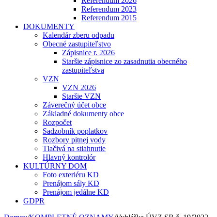
Referendum 2026
Referendum 2023
Referendum 2015
DOKUMENTY
Kalendár zberu odpadu
Obecné zastupiteľstvo
Zápisnice r. 2026
Staršie zápisnice zo zasadnutia obecného
zastupiteľstva
VZN
VZN 2026
Staršie VZN
Záverečný účet obce
Základné dokumenty obce
Rozpočet
Sadzobník poplatkov
Rozbory pitnej vody
Tlačivá na stiahnutie
Hlavný kontrolór
KULTÚRNY DOM
Foto exteriéru KD
Prenájom sály KD
Prenájom jedálne KD
GDPR