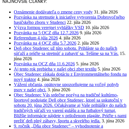
NAJNOVŠIE ČLÁNKY:
Oznámenie dodávateľa o zmene ceny vody
31. júla 2026
Pozvánka na stretnutie k iniciatíve vytvorenia Dobrovoľného
hasičského zboru v Studenci
22. júla 2026
Výzva formou verejnej vyhlášky VSD
10. júla 2026
Pozvánka na 5 OCZ dňa 12.7.2026
9. júla 2026
Referendum 4.júla 2026
4. júla 2026
Pozvánka na 4 OCZ dňa 5.7.2026
2. júla 2026
Deň obce Studenec už túto sobotu. Prihláste sa do našich
súťaží a príďte sa stretnúť a zabaviť sa. Tešíme sa na Vás.
15.
júna 2026
Pozvánka na OCZ dňa 11.6.2026
5. júna 2026
Aj tento rok prebieha v našej obci zber textilu
5. júna 2026
Obec Studenec získala dotáciu z Environmentálneho fondu na
nový traktor
4. júna 2026
Vážení občania, opätovne upozorňujeme na voľný pohyb
psov v našej obci.
3. júna 2026
Obec Studenec Vás srdečne pozýva na tradičné kultúrno-
športové podujatie Deň obce Studenec, ktoré sa uskutoční v
sobotu 20. júna 2026. Očakávame aj Vaše prihlášky do našich
tradičných súťaží vo varení gulášu a na futbalový turnaj.
Bližšie informácie nájdete v priloženom plagáte. Príďte s nami
prežiť deň plný zábavy, športu a skvelého jedla.
3. júna 2026
9. ročník „Dňa obce Studenec“ – vyhodnotenie a