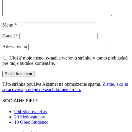
Meno
*
E-mail
*
Adresa webu
Uložiť moje meno, e-mail a webovú stránku v tomto prehliadači
pre moje budúce komentáre.
Táto stránka používa Akismet na obmedzenie spamu.
Zistite, ako sa
spracovávajú údaje o vašich komentároch.
SOCIÁLNE SIETE
594
Sledovateľov
20
Sledovateľov
10
Obec Studenec