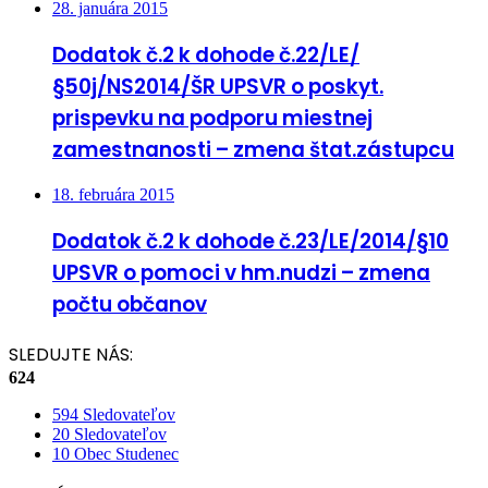
28. januára 2015
Dodatok č.2 k dohode č.22/LE/
§50j/NS2014/ŠR UPSVR o poskyt.
prispevku na podporu miestnej
zamestnanosti – zmena štat.zástupcu
18. februára 2015
Dodatok č.2 k dohode č.23/LE/2014/§10
UPSVR o pomoci v hm.nudzi – zmena
počtu občanov
SLEDUJTE NÁS:
624
594
Sledovateľov
20
Sledovateľov
10
Obec Studenec