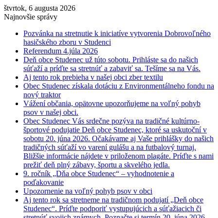
štvrtok, 6 augusta 2026
Najnovšie správy
Pozvánka na stretnutie k iniciatíve vytvorenia Dobrovoľného
hasičského zboru v Studenci
Referendum 4.júla 2026
Deň obce Studenec už túto sobotu. Prihláste sa do našich
súťaží a príďte sa stretnúť a zabaviť sa. Tešíme sa na Vás.
Aj tento rok prebieha v našej obci zber textilu
Obec Studenec získala dotáciu z Environmentálneho fondu na
nový traktor
Vážení občania, opätovne upozorňujeme na voľný pohyb
psov v našej obci.
Obec Studenec Vás srdečne pozýva na tradičné kultúrno-
športové podujatie Deň obce Studenec, ktoré sa uskutoční v
sobotu 20. júna 2026. Očakávame aj Vaše prihlášky do našich
tradičných súťaží vo varení gulášu a na futbalový turnaj.
Bližšie informácie nájdete v priloženom plagáte. Príďte s nami
prežiť deň plný zábavy, športu a skvelého jedla.
9. ročník „Dňa obce Studenec“ – vyhodnotenie a
poďakovanie
Upozornenie na voľný pohyb psov v obci
Aj tento rok sa stretneme na tradičnom podujatí „Deň obce
Studenec“. Príďte podporiť vystupujúcich a súťažiacich či
stretnúť svojich známych. Poznačte si termín 20. júna 2026.