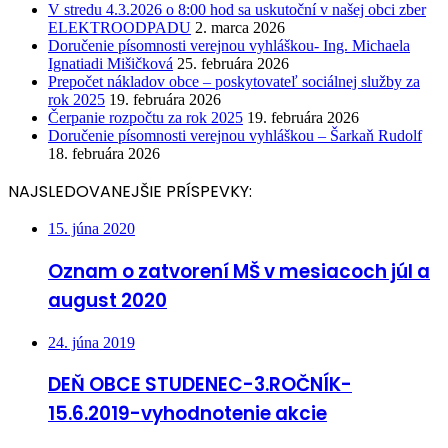
V stredu 4.3.2026 o 8:00 hod sa uskutoční v našej obci zber
ELEKTROODPADU
2. marca 2026
Doručenie písomnosti verejnou vyhláškou- Ing. Michaela
Ignatiadi Mišičková
25. februára 2026
Prepočet nákladov obce – poskytovateľ sociálnej služby za
rok 2025
19. februára 2026
Čerpanie rozpočtu za rok 2025
19. februára 2026
Doručenie písomnosti verejnou vyhláškou – Šarkaň Rudolf
18. februára 2026
NAJSLEDOVANEJŠIE PRÍSPEVKY:
15. júna 2020
Oznam o zatvorení MŠ v mesiacoch júl a
august 2020
24. júna 2019
DEŇ OBCE STUDENEC-3.ROČNÍK-
15.6.2019-vyhodnotenie akcie