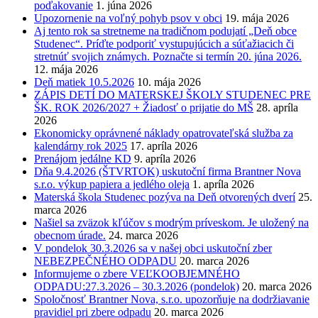
poďakovanie
1. júna 2026
Upozornenie na voľný pohyb psov v obci
19. mája 2026
Aj tento rok sa stretneme na tradičnom podujatí „Deň obce
Studenec“. Príďte podporiť vystupujúcich a súťažiacich či
stretnúť svojich známych. Poznačte si termín 20. júna 2026.
12. mája 2026
Deň matiek 10.5.2026
10. mája 2026
ZÁPIS DETÍ DO MATERSKEJ ŠKOLY STUDENEC PRE
ŠK. ROK 2026/2027 + Žiadosť o prijatie do MŠ
28. apríla
2026
Ekonomicky oprávnené náklady opatrovateľská služba za
kalendárny rok 2025
17. apríla 2026
Prenájom jedálne KD
9. apríla 2026
Dňa 9.4.2026 (ŠTVRTOK) uskutoční firma Brantner Nova
s.r.o. výkup papiera a jedlého oleja
1. apríla 2026
Materská škola Studenec pozýva na Deň otvorených dverí
25.
marca 2026
Našiel sa zväzok kľúčov s modrým príveskom. Je uložený na
obecnom úrade.
24. marca 2026
V pondelok 30.3.2026 sa v našej obci uskutoční zber
NEBEZPEČNÉHO ODPADU
20. marca 2026
Informujeme o zbere VEĽKOOBJEMNÉHO
ODPADU:27.3.2026 – 30.3.2026 (pondelok)
20. marca 2026
Spoločnosť Brantner Nova, s.r.o. upozorňuje na dodržiavanie
pravidiel pri zbere odpadu
20. marca 2026