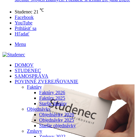
℃
Studenec
21
Facebook
YouTube
Prihlásiť sa
Hľadať
Menu
DOMOV
STUDENEC
SAMOSPRÁVA
POVINNÉ ZVEREJŇOVANIE
Faktúry
Faktúry 2026
Faktúry 2025
Staršie faktúry
Objednávky
Objednávky 2026
Objednávky 2025
Staršie objednávky
Zmluvy
Zmluvy 2022