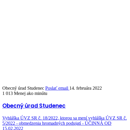
Obecný úrad Studenec
Poslať email
14. februára 2022
1 013
Menej ako minútu
Obecný úrad Studenec
Vyhláška ÚVZ SR č. 18/2022, ktorou sa mení vyhláška ÚVZ SR č.
5/2022 - obmedzenia hromadných podujatí - ÚČINNÁ OD
15.02.2022