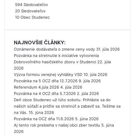
594
Sledovateľov
ú
r
20
Sledovateľov
c
o
10
Obec Studenec
i
v
m
p
o
NAJNOVŠIE ČLÁNKY:
m
Oznámenie dodávateľa o zmene ceny vody
o
31. júla 2026
Pozvánka na stretnutie k iniciatíve vytvorenia
c
Dobrovoľného hasičského zboru v Studenci
u
22. júla
2026
t
Výzva formou verejnej vyhlášky VSD
e
10. júla 2026
Pozvánka na 5 OCZ dňa 12.7.2026
č
9. júla 2026
Referendum 4.júla 2026
e
4. júla 2026
Pozvánka na 4 OCZ dňa 5.7.2026
n
2. júla 2026
Deň obce Studenec už túto sobotu. Prihláste sa do
c
našich súťaží a príďte sa stretnúť a zabaviť sa. Tešíme sa
o
na Vás.
m
15. júna 2026
Pozvánka na OCZ dňa 11.6.2026
z
5. júna 2026
Aj tento rok prebieha v našej obci zber textilu
U
5. júna
2026
k