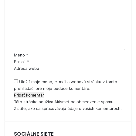
a
a
o
c
t
m
i
e
e
e
ľ
z
s
n
a
k
t
r
e
á
i
j
r
a
s
*
Meno
*
d
l
E-mail
*
e
u
Adresa webu
n
ž
i
b
Uložiť moje meno, e-mail a webovú stránku v tomto
a
y
prehliadači pre moje budúce komentáre.
p
p
o
r
Táto stránka používa Akismet na obmedzenie spamu.
s
e
Zistite, ako sa spracovávajú údaje o vašich komentároch.
k
s
y
e
t
n
u
i
SOCIÁLNE SIETE
j
o