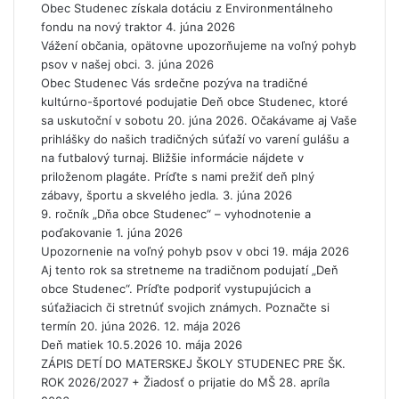
Obec Studenec získala dotáciu z Environmentálneho
r
fondu na nový traktor
a
4. júna 2026
Vážení občania, opätovne upozorňujeme na voľný pohyb
j
psov v našej obci.
i
3. júna 2026
Obec Studenec Vás srdečne pozýva na tradičné
n
kultúrno-športové podujatie Deň obce Studenec, ktoré
y
sa uskutoční v sobotu 20. júna 2026. Očakávame aj Vaše
v
prihlášky do našich tradičných súťaží vo varení gulášu a
s
na futbalový turnaj. Bližšie informácie nájdete v
ú
priloženom plagáte. Príďte s nami prežiť deň plný
v
zábavy, športu a skvelého jedla.
i
3. júna 2026
9. ročník „Dňa obce Studenec“ – vyhodnotenie a
s
poďakovanie
l
1. júna 2026
Upozornenie na voľný pohyb psov v obci
o
19. mája 2026
Aj tento rok sa stretneme na tradičnom podujatí „Deň
s
obce Studenec“. Príďte podporiť vystupujúcich a
t
súťažiacich či stretnúť svojich známych. Poznačte si
i
termín 20. júna 2026.
s
12. mája 2026
Deň matiek 10.5.2026
p
10. mája 2026
ZÁPIS DETÍ DO MATERSKEJ ŠKOLY STUDENEC PRE ŠK.
r
ROK 2026/2027 + Žiadosť o prijatie do MŠ
e
28. apríla