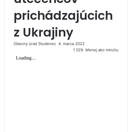
prichádzajúcich
z Ukrajiny
Obecný úrad Studenec
P
4. marca 2022
o
1 029
Menej ako minútu
s
l
a
ť
e
m
a
i
l