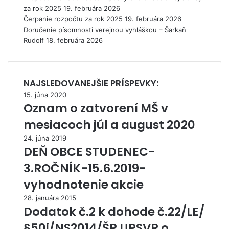
za rok 2025
a
19. februára 2026
Čerpanie rozpočtu za rok 2025
C
19. februára 2026
Doručenie písomnosti verejnou vyhláškou – Šarkaň
O
Rudolf
V
18. februára 2026
I
D
-
NAJSLEDOVANEJŠIE PRÍSPEVKY:
1
9
15. júna 2020
Oznam o zatvorení MŠ v
mesiacoch júl a august 2020
24. júna 2019
DEŇ OBCE STUDENEC-
3.ROČNÍK-15.6.2019-
vyhodnotenie akcie
28. januára 2015
Dodatok č.2 k dohode č.22/LE/
§50j/NS2014/ŠR UPSVR o