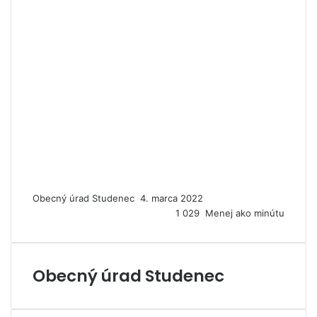
Obecný úrad Studenec
P
4. marca 2022
o
1 029
Menej ako minútu
s
l
a
Obecný úrad Studenec
ť
e
m
a