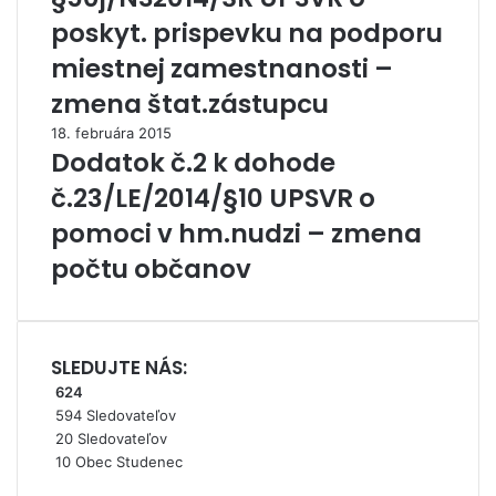
poskyt. prispevku na podporu
miestnej zamestnanosti –
zmena štat.zástupcu
18. februára 2015
Dodatok č.2 k dohode
č.23/LE/2014/§10 UPSVR o
pomoci v hm.nudzi – zmena
počtu občanov
SLEDUJTE NÁS:
624
594
Sledovateľov
20
Sledovateľov
10
Obec Studenec