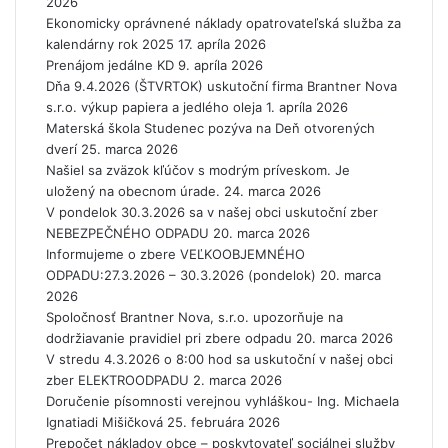
2026
v
Ekonomicky oprávnené náklady opatrovateľská služba za
e
kalendárny rok 2025
n
17. apríla 2026
Prenájom jedálne KD
c
9. apríla 2026
Dňa 9.4.2026 (ŠTVRTOK) uskutoční firma Brantner Nova
i
s.r.o. výkup papiera a jedlého oleja
o
1. apríla 2026
Materská škola Studenec pozýva na Deň otvorených
u
dverí
š
25. marca 2026
Našiel sa zväzok kľúčov s modrým príveskom. Je
í
uložený na obecnom úrade.
r
24. marca 2026
V pondelok 30.3.2026 sa v našej obci uskutoční zber
e
NEBEZPEČNÉHO ODPADU
n
20. marca 2026
Informujeme o zbere VEĽKOOBJEMNÉHO
i
ODPADU:27.3.2026 – 30.3.2026 (pondelok)
a
20. marca
2026
o
Spoločnosť Brantner Nova, s.r.o. upozorňuje na
c
dodržiavanie pravidiel pri zbere odpadu
h
20. marca 2026
V stredu 4.3.2026 o 8:00 hod sa uskutoční v našej obci
o
zber ELEKTROODPADU
r
2. marca 2026
Doručenie písomnosti verejnou vyhláškou- Ing. Michaela
e
Ignatiadi Mišičková
n
25. februára 2026
Prepočet nákladov obce – poskytovateľ sociálnej služby
i