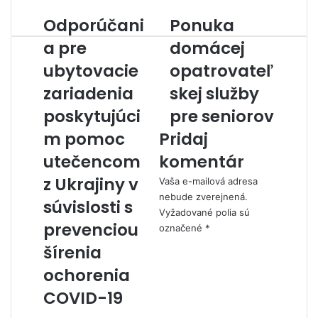
i
Odporúčani
Ponuka
O
P
l
d
o
a pre
domácej
p
n
ubytovacie
opatrovateľ
o
u
r
k
zariadenia
skej služby
ú
a
č
poskytujúci
d
pre seniorov
a
o
m pomoc
Pridaj
n
m
i
á
utečencom
komentár
a
c
z Ukrajiny v
Vaša e-mailová adresa
p
e
nebude zverejnená.
r
j
súvislosti s
Vyžadované polia sú
e
o
prevenciou
označené
*
u
p
b
a
šírenia
y
t
ochorenia
t
r
o
o
COVID-19
v
v
K