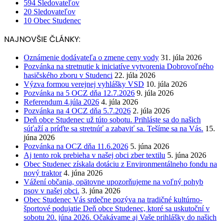
594
Sledovateľov
20
Sledovateľov
10
Obec Studenec
NAJNOVŠIE ČLÁNKY:
Oznámenie dodávateľa o zmene ceny vody
31. júla 2026
Pozvánka na stretnutie k iniciatíve vytvorenia Dobrovoľného
hasičského zboru v Studenci
22. júla 2026
Výzva formou verejnej vyhlášky VSD
10. júla 2026
Pozvánka na 5 OCZ dňa 12.7.2026
9. júla 2026
Referendum 4.júla 2026
4. júla 2026
Pozvánka na 4 OCZ dňa 5.7.2026
2. júla 2026
Deň obce Studenec už túto sobotu. Prihláste sa do našich
súťaží a príďte sa stretnúť a zabaviť sa. Tešíme sa na Vás.
15.
júna 2026
Pozvánka na OCZ dňa 11.6.2026
5. júna 2026
Aj tento rok prebieha v našej obci zber textilu
5. júna 2026
Obec Studenec získala dotáciu z Environmentálneho fondu na
nový traktor
4. júna 2026
Vážení občania, opätovne upozorňujeme na voľný pohyb
psov v našej obci.
3. júna 2026
Obec Studenec Vás srdečne pozýva na tradičné kultúrno-
športové podujatie Deň obce Studenec, ktoré sa uskutoční v
sobotu 20. júna 2026. Očakávame aj Vaše prihlášky do našich