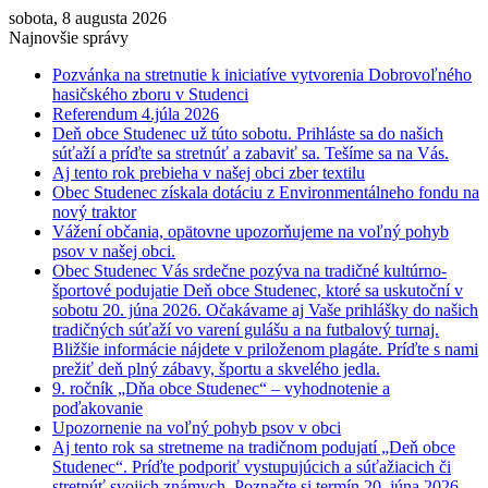
sobota, 8 augusta 2026
Najnovšie správy
Pozvánka na stretnutie k iniciatíve vytvorenia Dobrovoľného
hasičského zboru v Studenci
Referendum 4.júla 2026
Deň obce Studenec už túto sobotu. Prihláste sa do našich
súťaží a príďte sa stretnúť a zabaviť sa. Tešíme sa na Vás.
Aj tento rok prebieha v našej obci zber textilu
Obec Studenec získala dotáciu z Environmentálneho fondu na
nový traktor
Vážení občania, opätovne upozorňujeme na voľný pohyb
psov v našej obci.
Obec Studenec Vás srdečne pozýva na tradičné kultúrno-
športové podujatie Deň obce Studenec, ktoré sa uskutoční v
sobotu 20. júna 2026. Očakávame aj Vaše prihlášky do našich
tradičných súťaží vo varení gulášu a na futbalový turnaj.
Bližšie informácie nájdete v priloženom plagáte. Príďte s nami
prežiť deň plný zábavy, športu a skvelého jedla.
9. ročník „Dňa obce Studenec“ – vyhodnotenie a
poďakovanie
Upozornenie na voľný pohyb psov v obci
Aj tento rok sa stretneme na tradičnom podujatí „Deň obce
Studenec“. Príďte podporiť vystupujúcich a súťažiacich či
stretnúť svojich známych. Poznačte si termín 20. júna 2026.