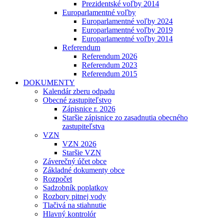
Prezidentské voľby 2014
Europarlamentné voľby
Europarlamentné voľby 2024
Europarlamentné voľby 2019
Europarlamentné voľby 2014
Referendum
Referendum 2026
Referendum 2023
Referendum 2015
DOKUMENTY
Kalendár zberu odpadu
Obecné zastupiteľstvo
Zápisnice r. 2026
Staršie zápisnice zo zasadnutia obecného
zastupiteľstva
VZN
VZN 2026
Staršie VZN
Záverečný účet obce
Základné dokumenty obce
Rozpočet
Sadzobník poplatkov
Rozbory pitnej vody
Tlačivá na stiahnutie
Hlavný kontrolór