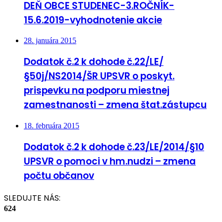
DEŇ OBCE STUDENEC-3.ROČNÍK-
15.6.2019-vyhodnotenie akcie
28. januára 2015
Dodatok č.2 k dohode č.22/LE/
§50j/NS2014/ŠR UPSVR o poskyt.
prispevku na podporu miestnej
zamestnanosti – zmena štat.zástupcu
18. februára 2015
Dodatok č.2 k dohode č.23/LE/2014/§10
UPSVR o pomoci v hm.nudzi – zmena
počtu občanov
SLEDUJTE NÁS:
624