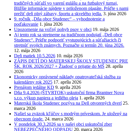
tradičných súťaží vo varení gulášu a na futbalový turnaj.
Bližšie informácie nájdete v priloženom plagáte. Príďte s nami
prežiť deň plný zábavy, športu a skvelého jedla.
3. júna 2026
9. ročník „Dňa obce Studenec“ – vyhodnotenie a
poďakovanie
1. júna 2026
Upozornenie na voľný pohyb psov v obci
19. mája 2026
Aj tento rok sa stretneme na tradičnom podujatí „Deň obce
Studenec“. Príďte podporiť vystupujúcich a súťažiacich či
stretnúť svojich známych. Poznačte si termín 20. júna 2026.
12. mája 2026
Deň matiek 10.5.2026
10. mája 2026
ZÁPIS DETÍ DO MATERSKEJ ŠKOLY STUDENEC PRE
ŠK. ROK 2026/2027 + Žiadosť o prijatie do MŠ
28. apríla
2026
Ekonomicky oprávnené náklady opatrovateľská služba za
kalendárny rok 2025
17. apríla 2026
Prenájom jedálne KD
9. apríla 2026
Dňa 9.4.2026 (ŠTVRTOK) uskutoční firma Brantner Nova
s.r.o. výkup papiera a jedlého oleja
1. apríla 2026
Materská škola Studenec pozýva na Deň otvorených dverí
25.
marca 2026
Našiel sa zväzok kľúčov s modrým príveskom. Je uložený na
obecnom úrade.
24. marca 2026
V pondelok 30.3.2026 sa v našej obci uskutoční zber
NEBEZPEČNÉHO ODPADU
20. marca 2026