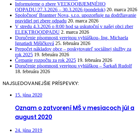
Informujeme o zbere VEĽKOOBJEMNÉHO
ODPADU:27.3.2026 – 30.3.2026 (pondelok)
20. marca 2026
Spoločnosť Brantner Nova, s.r.o. upozorňuje na dodržiavanie
pravidiel pri zbere odpadu
20. marca 2026
V stredu 4.3.2026 o 8:00 hod sa uskutoční v našej obci zber
ELEKTROODPADU
2. marca 2026
Doručenie písomnosti verejnou vyhláškou- Ing. Michaela
Ignatiadi Mišičková
25. februára 2026
Prepočet nákladov obce – poskytovateľ sociálnej služby za
rok 2025
19. februára 2026
Čerpanie rozpočtu za rok 2025
19. februára 2026
Doručenie písomnosti verejnou vyhláškou – Šarkaň Rudolf
18. februára 2026
NAJSLEDOVANEJŠIE PRÍSPEVKY:
15. júna 2020
Oznam o zatvorení MŠ v mesiacoch júl a
august 2020
24. júna 2019