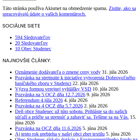
Táto stránka používa Akismet na obmedzenie spamu.
Zistite, ako sa
spracovávajú údaje o vašich komentároch.
SOCIÁLNE SIETE
594
Sledovateľov
20
Sledovateľov
10
Obec Studenec
NAJNOVŠIE ČLÁNKY:
Oznámenie dodávateľa o zmene ceny vody
31. júla 2026
Pozvánka na stretnutie k iniciatíve vytvorenia Dobrovoľného
hasičského zboru v Studenci
22. júla 2026
Výzva formou verejnej vyhlášky VSD
10. júla 2026
Pozvánka na 5 OCZ dňa 12.7.2026
9. júla 2026
Referendum 4.júla 2026
4. júla 2026
Pozvánka na 4 OCZ dňa 5.7.2026
2. júla 2026
Deň obce Studenec už túto sobotu. Prihláste sa do našich
súťaží a príďte sa stretnúť a zabaviť sa. Tešíme sa na Vás.
15.
júna 2026
Pozvánka na OCZ dňa 11.6.2026
5. júna 2026
Aj tento rok prebieha v našej obci zber textilu
5. júna 2026
Obec Studenec získala dotáciu z Environmentálneho fondu na