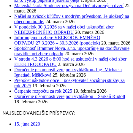
s.r.o. výkup papiera a jedlého oleja
1. apríla 2026
Materská škola Studenec pozýva na Deň otvorených dverí
25.
marca 2026
Našiel sa zväzok kľúčov s modrým príveskom. Je uložený na
obecnom úrade.
24. marca 2026
V pondelok 30.3.2026 sa v našej obci uskutoční zber
NEBEZPEČNÉHO ODPADU
20. marca 2026
Informujeme o zbere VEĽKOOBJEMNÉHO
ODPADU:27.3.2026 – 30.3.2026 (pondelok)
20. marca 2026
Spoločnosť Brantner Nova, s.r.o. upozorňuje na dodržiavanie
pravidiel pri zbere odpadu
20. marca 2026
V stredu 4.3.2026 o 8:00 hod sa uskutoční v našej obci zber
ELEKTROODPADU
2. marca 2026
Doručenie písomnosti verejnou vyhláškou- Ing. Michaela
Ignatiadi Mišičková
25. februára 2026
Prepočet nákladov obce – poskytovateľ sociálnej služby za
rok 2025
19. februára 2026
Čerpanie rozpočtu za rok 2025
19. februára 2026
Doručenie písomnosti verejnou vyhláškou – Šarkaň Rudolf
18. februára 2026
NAJSLEDOVANEJŠIE PRÍSPEVKY:
15. júna 2020