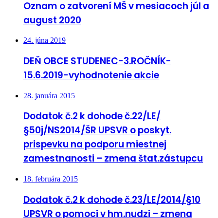
Oznam o zatvorení MŠ v mesiacoch júl a
august 2020
24. júna 2019
DEŇ OBCE STUDENEC-3.ROČNÍK-
15.6.2019-vyhodnotenie akcie
28. januára 2015
Dodatok č.2 k dohode č.22/LE/
§50j/NS2014/ŠR UPSVR o poskyt.
prispevku na podporu miestnej
zamestnanosti – zmena štat.zástupcu
18. februára 2015
Dodatok č.2 k dohode č.23/LE/2014/§10
UPSVR o pomoci v hm.nudzi – zmena