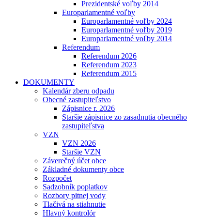
Prezidentské voľby 2014
Europarlamentné voľby
Europarlamentné voľby 2024
Europarlamentné voľby 2019
Europarlamentné voľby 2014
Referendum
Referendum 2026
Referendum 2023
Referendum 2015
DOKUMENTY
Kalendár zberu odpadu
Obecné zastupiteľstvo
Zápisnice r. 2026
Staršie zápisnice zo zasadnutia obecného
zastupiteľstva
VZN
VZN 2026
Staršie VZN
Záverečný účet obce
Základné dokumenty obce
Rozpočet
Sadzobník poplatkov
Rozbory pitnej vody
Tlačivá na stiahnutie
Hlavný kontrolór