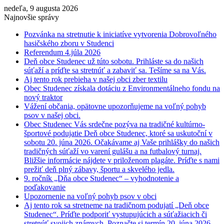
nedeľa, 9 augusta 2026
Najnovšie správy
Pozvánka na stretnutie k iniciatíve vytvorenia Dobrovoľného
hasičského zboru v Studenci
Referendum 4.júla 2026
Deň obce Studenec už túto sobotu. Prihláste sa do našich
súťaží a príďte sa stretnúť a zabaviť sa. Tešíme sa na Vás.
Aj tento rok prebieha v našej obci zber textilu
Obec Studenec získala dotáciu z Environmentálneho fondu na
nový traktor
Vážení občania, opätovne upozorňujeme na voľný pohyb
psov v našej obci.
Obec Studenec Vás srdečne pozýva na tradičné kultúrno-
športové podujatie Deň obce Studenec, ktoré sa uskutoční v
sobotu 20. júna 2026. Očakávame aj Vaše prihlášky do našich
tradičných súťaží vo varení gulášu a na futbalový turnaj.
Bližšie informácie nájdete v priloženom plagáte. Príďte s nami
prežiť deň plný zábavy, športu a skvelého jedla.
9. ročník „Dňa obce Studenec“ – vyhodnotenie a
poďakovanie
Upozornenie na voľný pohyb psov v obci
Aj tento rok sa stretneme na tradičnom podujatí „Deň obce
Studenec“. Príďte podporiť vystupujúcich a súťažiacich či
stretnúť svojich známych. Poznačte si termín 20. júna 2026.