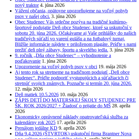
nový traktor
4. júna 2026
Vážení občania, opätovne upozorňujeme na voľný pohyb
psov v našej obci.
3. júna 2026
Obec Studenec Vás srdečne pozýva na tradičné kultúrno-
športové podujatie Deň obce Studenec, ktoré sa uskutoční v
sobotu 20. júna 2026. Očakávame aj Vaše prihlášky do našich
tradičných súťaží vo varení gulášu a na futbalový turnaj.
Bližšie informácie nájdete v priloženom plagáte. Príďte s nami
prežiť deň plný zábavy, športu a skvelého jedla.
3. júna 2026
9. ročník „Dňa obce Studenec“ – vyhodnotenie a
poďakovanie
1. júna 2026
Upozornenie na voľný pohyb psov v obci
19. mája 2026
Aj tento rok sa stretneme na tradičnom podujatí „Deň obce
Studenec“. Príďte podporiť vystupujúcich a súťažiacich či
stretnúť svojich známych. Poznačte si termín 20. júna 2026.
12. mája 2026
Deň matiek 10.5.2026
10. mája 2026
ZÁPIS DETÍ DO MATERSKEJ ŠKOLY STUDENEC PRE
ŠK. ROK 2026/2027 + Žiadosť o prijatie do MŠ
28. apríla
2026
Ekonomicky oprávnené náklady opatrovateľská služba za
kalendárny rok 2025
17. apríla 2026
Prenájom jedálne KD
9. apríla 2026
Dňa 9.4.2026 (ŠTVRTOK) uskutoční firma Brantner Nova