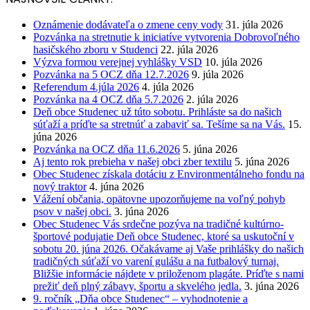
Oznámenie dodávateľa o zmene ceny vody
31. júla 2026
Pozvánka na stretnutie k iniciatíve vytvorenia Dobrovoľného
hasičského zboru v Studenci
22. júla 2026
Výzva formou verejnej vyhlášky VSD
10. júla 2026
Pozvánka na 5 OCZ dňa 12.7.2026
9. júla 2026
Referendum 4.júla 2026
4. júla 2026
Pozvánka na 4 OCZ dňa 5.7.2026
2. júla 2026
Deň obce Studenec už túto sobotu. Prihláste sa do našich
súťaží a príďte sa stretnúť a zabaviť sa. Tešíme sa na Vás.
15.
júna 2026
Pozvánka na OCZ dňa 11.6.2026
5. júna 2026
Aj tento rok prebieha v našej obci zber textilu
5. júna 2026
Obec Studenec získala dotáciu z Environmentálneho fondu na
nový traktor
4. júna 2026
Vážení občania, opätovne upozorňujeme na voľný pohyb
psov v našej obci.
3. júna 2026
Obec Studenec Vás srdečne pozýva na tradičné kultúrno-
športové podujatie Deň obce Studenec, ktoré sa uskutoční v
sobotu 20. júna 2026. Očakávame aj Vaše prihlášky do našich
tradičných súťaží vo varení gulášu a na futbalový turnaj.
Bližšie informácie nájdete v priloženom plagáte. Príďte s nami
prežiť deň plný zábavy, športu a skvelého jedla.
3. júna 2026
9. ročník „Dňa obce Studenec“ – vyhodnotenie a