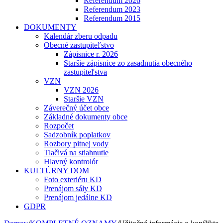
Referendum 2026
Referendum 2023
Referendum 2015
DOKUMENTY
Kalendár zberu odpadu
Obecné zastupiteľstvo
Zápisnice r. 2026
Staršie zápisnice zo zasadnutia obecného
zastupiteľstva
VZN
VZN 2026
Staršie VZN
Záverečný účet obce
Základné dokumenty obce
Rozpočet
Sadzobník poplatkov
Rozbory pitnej vody
Tlačivá na stiahnutie
Hlavný kontrolór
KULTÚRNY DOM
Foto exteriéru KD
Prenájom sály KD
Prenájom jedálne KD
GDPR