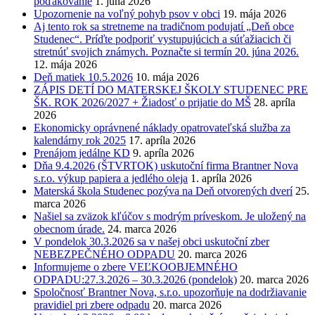
poďakovanie
1. júna 2026
Upozornenie na voľný pohyb psov v obci
19. mája 2026
Aj tento rok sa stretneme na tradičnom podujatí „Deň obce
Studenec“. Príďte podporiť vystupujúcich a súťažiacich či
stretnúť svojich známych. Poznačte si termín 20. júna 2026.
12. mája 2026
Deň matiek 10.5.2026
10. mája 2026
ZÁPIS DETÍ DO MATERSKEJ ŠKOLY STUDENEC PRE
ŠK. ROK 2026/2027 + Žiadosť o prijatie do MŠ
28. apríla
2026
Ekonomicky oprávnené náklady opatrovateľská služba za
kalendárny rok 2025
17. apríla 2026
Prenájom jedálne KD
9. apríla 2026
Dňa 9.4.2026 (ŠTVRTOK) uskutoční firma Brantner Nova
s.r.o. výkup papiera a jedlého oleja
1. apríla 2026
Materská škola Studenec pozýva na Deň otvorených dverí
25.
marca 2026
Našiel sa zväzok kľúčov s modrým príveskom. Je uložený na
obecnom úrade.
24. marca 2026
V pondelok 30.3.2026 sa v našej obci uskutoční zber
NEBEZPEČNÉHO ODPADU
20. marca 2026
Informujeme o zbere VEĽKOOBJEMNÉHO
ODPADU:27.3.2026 – 30.3.2026 (pondelok)
20. marca 2026
Spoločnosť Brantner Nova, s.r.o. upozorňuje na dodržiavanie
pravidiel pri zbere odpadu
20. marca 2026