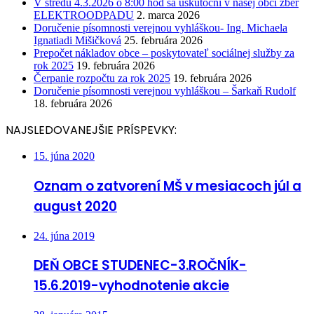
V stredu 4.3.2026 o 8:00 hod sa uskutoční v našej obci zber
ELEKTROODPADU
2. marca 2026
Doručenie písomnosti verejnou vyhláškou- Ing. Michaela
Ignatiadi Mišičková
25. februára 2026
Prepočet nákladov obce – poskytovateľ sociálnej služby za
rok 2025
19. februára 2026
Čerpanie rozpočtu za rok 2025
19. februára 2026
Doručenie písomnosti verejnou vyhláškou – Šarkaň Rudolf
18. februára 2026
NAJSLEDOVANEJŠIE PRÍSPEVKY:
15. júna 2020
Oznam o zatvorení MŠ v mesiacoch júl a
august 2020
24. júna 2019
DEŇ OBCE STUDENEC-3.ROČNÍK-
15.6.2019-vyhodnotenie akcie