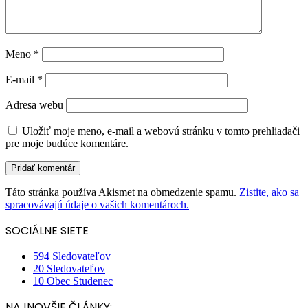
Meno
*
E-mail
*
Adresa webu
Uložiť moje meno, e-mail a webovú stránku v tomto prehliadači
pre moje budúce komentáre.
Táto stránka používa Akismet na obmedzenie spamu.
Zistite, ako sa
spracovávajú údaje o vašich komentároch.
SOCIÁLNE SIETE
594
Sledovateľov
20
Sledovateľov
10
Obec Studenec
NAJNOVŠIE ČLÁNKY: