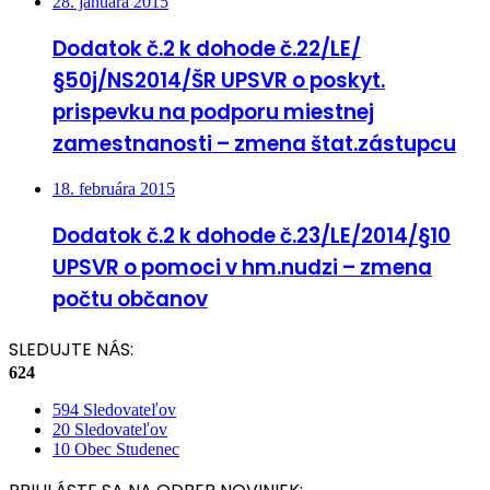
28. januára 2015
Dodatok č.2 k dohode č.22/LE/
§50j/NS2014/ŠR UPSVR o poskyt.
prispevku na podporu miestnej
zamestnanosti – zmena štat.zástupcu
18. februára 2015
Dodatok č.2 k dohode č.23/LE/2014/§10
UPSVR o pomoci v hm.nudzi – zmena
počtu občanov
SLEDUJTE NÁS:
624
594
Sledovateľov
20
Sledovateľov
10
Obec Studenec