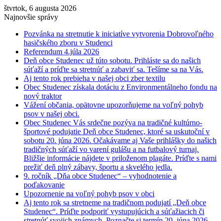
štvrtok, 6 augusta 2026
Najnovšie správy
Pozvánka na stretnutie k iniciatíve vytvorenia Dobrovoľného
hasičského zboru v Studenci
Referendum 4.júla 2026
Deň obce Studenec už túto sobotu. Prihláste sa do našich
súťaží a príďte sa stretnúť a zabaviť sa. Tešíme sa na Vás.
Aj tento rok prebieha v našej obci zber textilu
Obec Studenec získala dotáciu z Environmentálneho fondu na
nový traktor
Vážení občania, opätovne upozorňujeme na voľný pohyb
psov v našej obci.
Obec Studenec Vás srdečne pozýva na tradičné kultúrno-
športové podujatie Deň obce Studenec, ktoré sa uskutoční v
sobotu 20. júna 2026. Očakávame aj Vaše prihlášky do našich
tradičných súťaží vo varení gulášu a na futbalový turnaj.
Bližšie informácie nájdete v priloženom plagáte. Príďte s nami
prežiť deň plný zábavy, športu a skvelého jedla.
9. ročník „Dňa obce Studenec“ – vyhodnotenie a
poďakovanie
Upozornenie na voľný pohyb psov v obci
Aj tento rok sa stretneme na tradičnom podujatí „Deň obce
Studenec“. Príďte podporiť vystupujúcich a súťažiacich či
stretnúť svojich známych. Poznačte si termín 20. júna 2026.