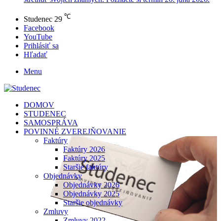
℃
Studenec
29
Facebook
YouTube
Prihlásiť sa
Hľadať
Menu
DOMOV
STUDENEC
SAMOSPRÁVA
POVINNÉ ZVEREJŇOVANIE
Faktúry
Faktúry 2026
Faktúry 2025
Staršie faktúry
Objednávky
Objednávky 2026
Objednávky 2025
Staršie objednávky
Zmluvy
Zmluvy 2022