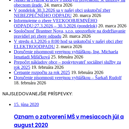
obecnom úrade.
24. marca 2026
V pondelok 30.3.2026 sa v našej obci uskutoční zber
NEBEZPEČNÉHO ODPADU
20. marca 2026
Informujeme o zbere VEĽKOOBJEMNÉHO
ODPADU:27.3.2026 – 30.3.2026 (pondelok)
20. marca 2026
Spoločnosť Brantner Nova, s.r.o. upozorňuje na dodržiavanie
pravidiel pri zbere odpadu
20. marca 2026
V stredu 4.3.2026 o 8:00 hod sa uskutoční v našej obci zber
ELEKTROODPADU
2. marca 2026
Doručenie písomnosti verejnou vyhláškou- Ing. Michaela
Ignatiadi Mišičková
25. februára 2026
Prepočet nákladov obce – poskytovateľ sociálnej služby za
rok 2025
19. februára 2026
Čerpanie rozpočtu za rok 2025
19. februára 2026
Doručenie písomnosti verejnou vyhláškou – Šarkaň Rudolf
18. februára 2026
NAJSLEDOVANEJŠIE PRÍSPEVKY:
15. júna 2020
Oznam o zatvorení MŠ v mesiacoch júl a
august 2020