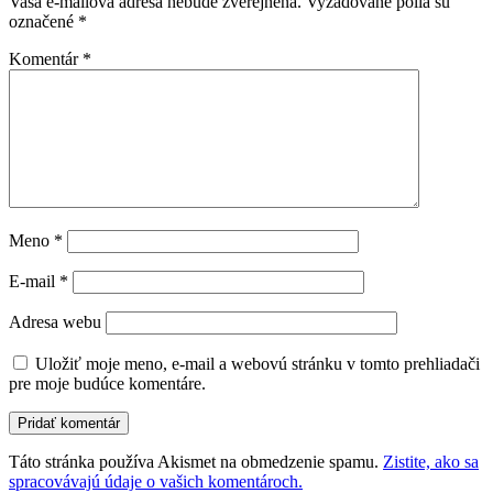
Vaša e-mailová adresa nebude zverejnená.
Vyžadované polia sú
označené
*
Komentár
*
Meno
*
E-mail
*
Adresa webu
Uložiť moje meno, e-mail a webovú stránku v tomto prehliadači
pre moje budúce komentáre.
Táto stránka používa Akismet na obmedzenie spamu.
Zistite, ako sa
spracovávajú údaje o vašich komentároch.