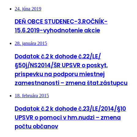
24. júna 2019
DEŇ OBCE STUDENEC-3.ROČNÍK-
15.6.2019-vyhodnotenie akcie
28. januára 2015
Dodatok č.2 k dohode č.22/LE/
§50j/NS2014/ŠR UPSVR o poskyt.
prispevku na podporu miestnej
zamestnanosti – zmena štat.zástupcu
18. februára 2015
Dodatok č.2 k dohode č.23/LE/2014/§10
UPSVR o pomoci v hm.nudzi – zmena
počtu občanov