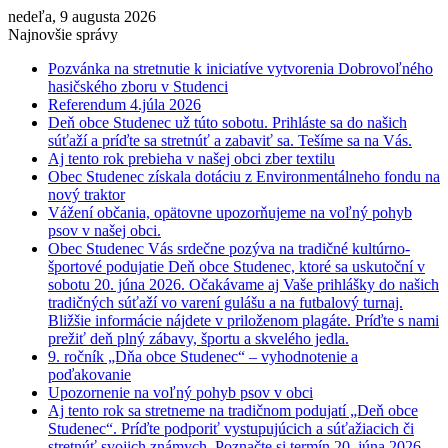
nedeľa, 9 augusta 2026
Najnovšie správy
Pozvánka na stretnutie k iniciatíve vytvorenia Dobrovoľného
hasičského zboru v Studenci
Referendum 4.júla 2026
Deň obce Studenec už túto sobotu. Prihláste sa do našich
súťaží a príďte sa stretnúť a zabaviť sa. Tešíme sa na Vás.
Aj tento rok prebieha v našej obci zber textilu
Obec Studenec získala dotáciu z Environmentálneho fondu na
nový traktor
Vážení občania, opätovne upozorňujeme na voľný pohyb
psov v našej obci.
Obec Studenec Vás srdečne pozýva na tradičné kultúrno-
športové podujatie Deň obce Studenec, ktoré sa uskutoční v
sobotu 20. júna 2026. Očakávame aj Vaše prihlášky do našich
tradičných súťaží vo varení gulášu a na futbalový turnaj.
Bližšie informácie nájdete v priloženom plagáte. Príďte s nami
prežiť deň plný zábavy, športu a skvelého jedla.
9. ročník „Dňa obce Studenec“ – vyhodnotenie a
poďakovanie
Upozornenie na voľný pohyb psov v obci
Aj tento rok sa stretneme na tradičnom podujatí „Deň obce
Studenec“. Príďte podporiť vystupujúcich a súťažiacich či
stretnúť svojich známych. Poznačte si termín 20. júna 2026.