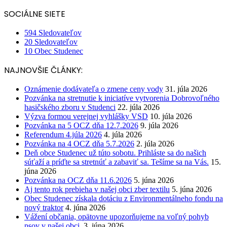
SOCIÁLNE SIETE
594
Sledovateľov
20
Sledovateľov
10
Obec Studenec
NAJNOVŠIE ČLÁNKY:
Oznámenie dodávateľa o zmene ceny vody
31. júla 2026
Pozvánka na stretnutie k iniciatíve vytvorenia Dobrovoľného
hasičského zboru v Studenci
22. júla 2026
Výzva formou verejnej vyhlášky VSD
10. júla 2026
Pozvánka na 5 OCZ dňa 12.7.2026
9. júla 2026
Referendum 4.júla 2026
4. júla 2026
Pozvánka na 4 OCZ dňa 5.7.2026
2. júla 2026
Deň obce Studenec už túto sobotu. Prihláste sa do našich
súťaží a príďte sa stretnúť a zabaviť sa. Tešíme sa na Vás.
15.
júna 2026
Pozvánka na OCZ dňa 11.6.2026
5. júna 2026
Aj tento rok prebieha v našej obci zber textilu
5. júna 2026
Obec Studenec získala dotáciu z Environmentálneho fondu na
nový traktor
4. júna 2026
Vážení občania, opätovne upozorňujeme na voľný pohyb
psov v našej obci.
3. júna 2026