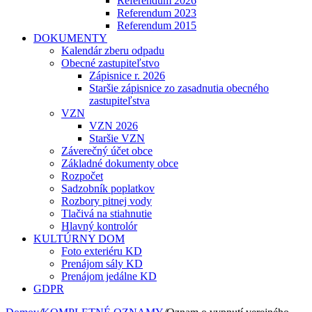
Referendum 2026
Referendum 2023
Referendum 2015
DOKUMENTY
Kalendár zberu odpadu
Obecné zastupiteľstvo
Zápisnice r. 2026
Staršie zápisnice zo zasadnutia obecného
zastupiteľstva
VZN
VZN 2026
Staršie VZN
Záverečný účet obce
Základné dokumenty obce
Rozpočet
Sadzobník poplatkov
Rozbory pitnej vody
Tlačivá na stiahnutie
Hlavný kontrolór
KULTÚRNY DOM
Foto exteriéru KD
Prenájom sály KD
Prenájom jedálne KD
GDPR