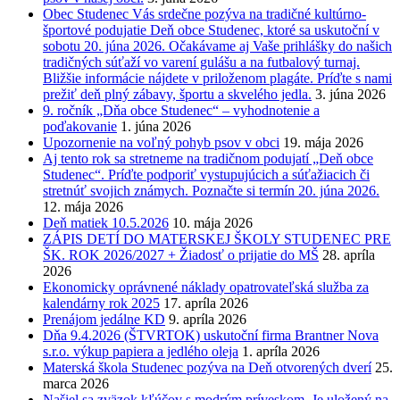
Obec Studenec Vás srdečne pozýva na tradičné kultúrno-
športové podujatie Deň obce Studenec, ktoré sa uskutoční v
sobotu 20. júna 2026. Očakávame aj Vaše prihlášky do našich
tradičných súťaží vo varení gulášu a na futbalový turnaj.
Bližšie informácie nájdete v priloženom plagáte. Príďte s nami
prežiť deň plný zábavy, športu a skvelého jedla.
3. júna 2026
9. ročník „Dňa obce Studenec“ – vyhodnotenie a
poďakovanie
1. júna 2026
Upozornenie na voľný pohyb psov v obci
19. mája 2026
Aj tento rok sa stretneme na tradičnom podujatí „Deň obce
Studenec“. Príďte podporiť vystupujúcich a súťažiacich či
stretnúť svojich známych. Poznačte si termín 20. júna 2026.
12. mája 2026
Deň matiek 10.5.2026
10. mája 2026
ZÁPIS DETÍ DO MATERSKEJ ŠKOLY STUDENEC PRE
ŠK. ROK 2026/2027 + Žiadosť o prijatie do MŠ
28. apríla
2026
Ekonomicky oprávnené náklady opatrovateľská služba za
kalendárny rok 2025
17. apríla 2026
Prenájom jedálne KD
9. apríla 2026
Dňa 9.4.2026 (ŠTVRTOK) uskutoční firma Brantner Nova
s.r.o. výkup papiera a jedlého oleja
1. apríla 2026
Materská škola Studenec pozýva na Deň otvorených dverí
25.
marca 2026
Našiel sa zväzok kľúčov s modrým príveskom. Je uložený na