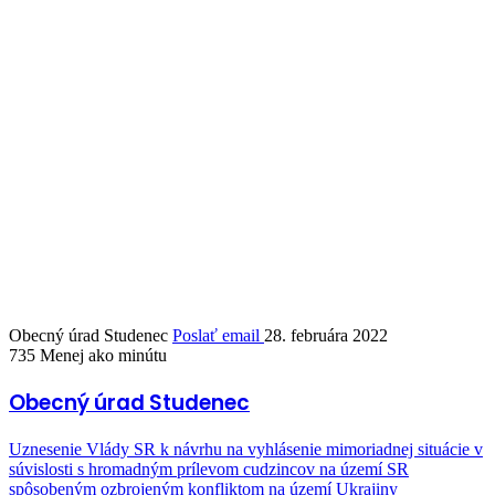
Obecný úrad Studenec
Poslať email
28. februára 2022
735
Menej ako minútu
Obecný úrad Studenec
Uznesenie Vlády SR k návrhu na vyhlásenie mimoriadnej situácie v
súvislosti s hromadným prílevom cudzincov na území SR
spôsobeným ozbrojeným konfliktom na území Ukrajiny